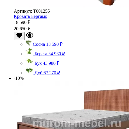
Артикул: Т001255
Кровать Бергамо
18 590 ₽
20 650 ₽
Сосна
18 590 ₽
Береза
34 930 ₽
Бук
43 980 ₽
Дуб
67 270 ₽
-10%