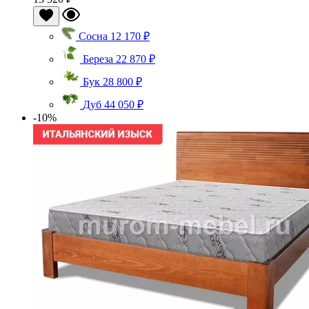
Сосна
12 170 ₽
Береза
22 870 ₽
Бук
28 800 ₽
Дуб
44 050 ₽
-10%