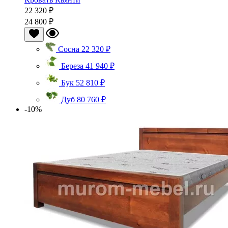
22 320 ₽
24 800 ₽
Сосна
22 320 ₽
Береза
41 940 ₽
Бук
52 810 ₽
Дуб
80 760 ₽
-10%