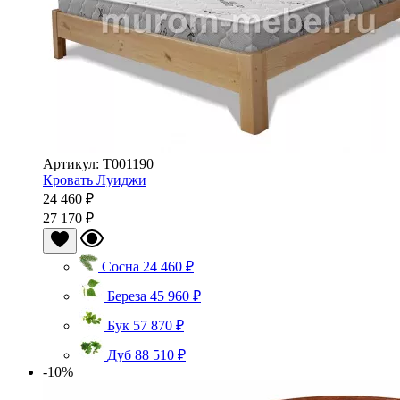
Артикул: Т001190
Кровать Луиджи
24 460 ₽
27 170 ₽
Сосна
24 460 ₽
Береза
45 960 ₽
Бук
57 870 ₽
Дуб
88 510 ₽
-10%