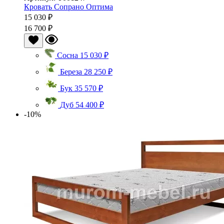
Кровать Сопрано Оптима
15 030 ₽
16 700 ₽
Сосна
15 030 ₽
Береза
28 250 ₽
Бук
35 570 ₽
Дуб
54 400 ₽
-10%