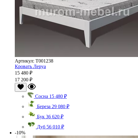
Артикул: Т001238
Кровать Леруа
15 480 ₽
17 200 ₽
Сосна
15 480 ₽
Береза
29 080 ₽
Бук
36 620 ₽
Дуб
56 010 ₽
-10%