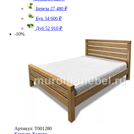
Береза
27 480 ₽
Бук
34 600 ₽
Дуб
52 910 ₽
-10%
Артикул: Т001280
Кровать Кьянти