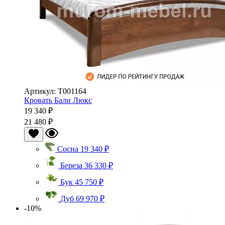
Артикул: Т001164
Кровать Бали Люкс
19 340 ₽
21 480 ₽
Сосна
19 340 ₽
Береза
36 330 ₽
Бук
45 750 ₽
Дуб
69 970 ₽
-10%