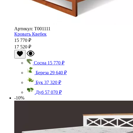
Артикул: Т001111
Кровать Квебек
15 770 ₽
17 520 ₽
Сосна
15 770 ₽
Береза
29 640 ₽
Бук
37 320 ₽
Дуб
57 070 ₽
-10%