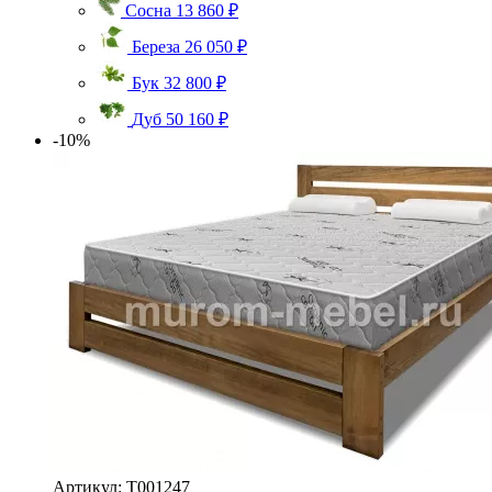
Сосна
13 860 ₽
Береза
26 050 ₽
Бук
32 800 ₽
Дуб
50 160 ₽
-10%
Артикул: Т001247