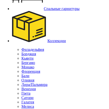
Спальные гарнитуры
Коллекции
Филадельфия
Борджия
Кьянти
Бергамо
Монако
Флоренция
Бали
Оливия
Лира/Пальмира
Венеция
Грета
Сатори
Галатея
Мелиса