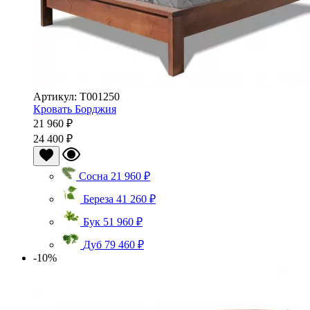
Артикул: Т001250
Кровать Борджия
21 960 ₽
24 400 ₽
Сосна
21 960 ₽
Береза
41 260 ₽
Бук
51 960 ₽
Дуб
79 460 ₽
-10%