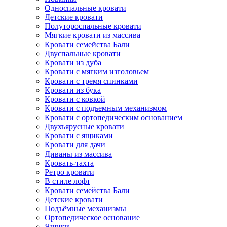
Односпальные кровати
Детские кровати
Полутороспальные кровати
Мягкие кровати из массива
Кровати семейства Бали
Двуспальные кровати
Кровати из дуба
Кровати с мягким изголовьем
Кровати с тремя спинками
Кровати из бука
Кровати с ковкой
Кровати с подъемным механизмом
Кровати с ортопедическим основанием
Двухъярусные кровати
Кровати с ящиками
Кровати для дачи
Диваны из массива
Кровать-тахта
Ретро кровати
В стиле лофт
Кровати семейства Бали
Детские кровати
Подъёмные механизмы
Ортопедическое основание
Ящики