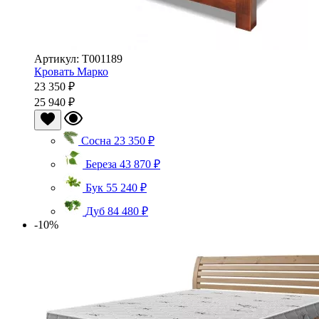
Артикул: Т001189
Кровать Марко
23 350 ₽
25 940 ₽
Сосна
23 350 ₽
Береза
43 870 ₽
Бук
55 240 ₽
Дуб
84 480 ₽
-10%