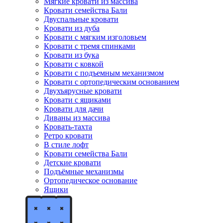
Мягкие кровати из массива
Кровати семейства Бали
Двуспальные кровати
Кровати из дуба
Кровати с мягким изголовьем
Кровати с тремя спинками
Кровати из бука
Кровати с ковкой
Кровати с подъемным механизмом
Кровати с ортопедическим основанием
Двухъярусные кровати
Кровати с ящиками
Кровати для дачи
Диваны из массива
Кровать-тахта
Ретро кровати
В стиле лофт
Кровати семейства Бали
Детские кровати
Подъёмные механизмы
Ортопедическое основание
Ящики