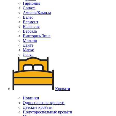
Гармония
Соната
Амелия/Камила
Валео
Вермонт
Валенсия
Версаль
Виктория/Лина
Милано
Данте
Марко
Леруа
Кровати
Новинки
Односпальные кровати
Детские кровати
Полутороспальные кровати