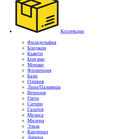
Коллекции
Филадельфия
Борджия
Кьянти
Бергамо
Монако
Флоренция
Бали
Оливия
Лира/Пальмира
Венеция
Грета
Сатори
Галатея
Мелиса
Милена
Эльза
Кардинал
Дарина