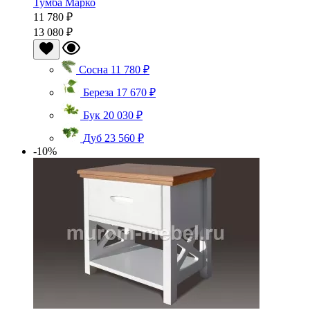
Тумба Марко
11 780 ₽
13 080 ₽
Сосна
11 780 ₽
Береза
17 670 ₽
Бук
20 030 ₽
Дуб
23 560 ₽
-10%