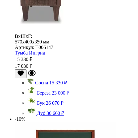
ВхШхГ:
570x400x350 мм
Артикул: Т006147
Тумба Ингрид
15 330 ₽
17 030 ₽
Сосна
15 330 ₽
Береза
23 000 ₽
Бук
26 070 ₽
Дуб
30 660 ₽
-10%