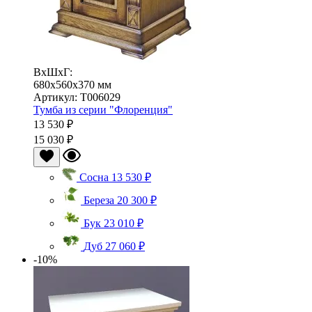
ВхШхГ:
680x560x370 мм
Артикул: Т006029
Тумба из серии "Флоренция"
13 530 ₽
15 030 ₽
Сосна
13 530 ₽
Береза
20 300 ₽
Бук
23 010 ₽
Дуб
27 060 ₽
-10%