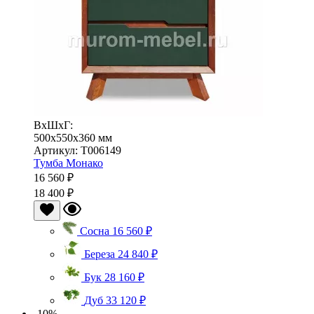
ВхШхГ:
500x550x360 мм
Артикул: Т006149
Тумба Монако
16 560 ₽
18 400 ₽
Сосна
16 560 ₽
Береза
24 840 ₽
Бук
28 160 ₽
Дуб
33 120 ₽
-10%