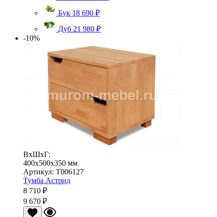
Бук
18 690 ₽
Дуб
21 980 ₽
-10%
ВхШхГ:
400x500x350 мм
Артикул: Т006127
Тумба Астрид
8 710 ₽
9 670 ₽