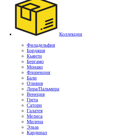
Коллекции
Филадельфия
Борджия
Кьянти
Бергамо
Монако
Флоренция
Бали
Оливия
Лира/Пальмира
Венеция
Грета
Сатори
Галатея
Мелиса
Милена
Эльза
Кардинал