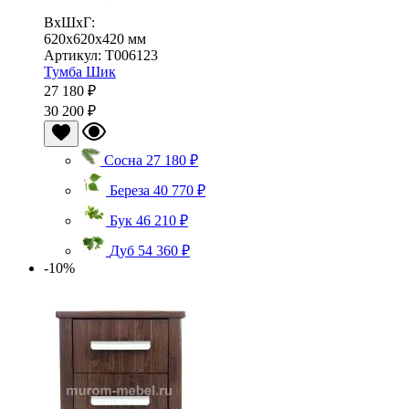
ВхШхГ:
620x620x420 мм
Артикул: Т006123
Тумба Шик
27 180 ₽
30 200 ₽
Сосна
27 180 ₽
Береза
40 770 ₽
Бук
46 210 ₽
Дуб
54 360 ₽
-10%