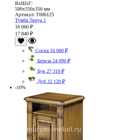
ВхШхГ:
500x550x350 мм
Артикул: Т006125
Тумба Леруа 1
16 060 ₽
17 840 ₽
Сосна
16 060 ₽
Береза
24 090 ₽
Бук
27 310 ₽
Дуб
32 120 ₽
-10%