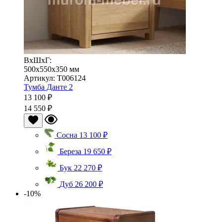
ВхШхГ:
500x550x350 мм
Артикул: Т006124
Тумба Данте 2
13 100 ₽
14 550 ₽
Сосна
13 100 ₽
Береза
19 650 ₽
Бук
22 270 ₽
Дуб
26 200 ₽
-10%