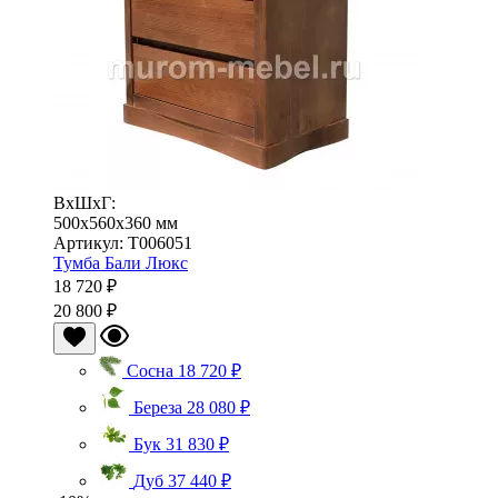
ВхШхГ:
500x560x360 мм
Артикул: Т006051
Тумба Бали Люкс
18 720 ₽
20 800 ₽
Сосна
18 720 ₽
Береза
28 080 ₽
Бук
31 830 ₽
Дуб
37 440 ₽