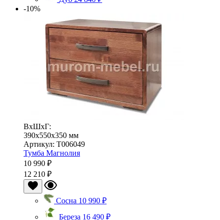
-10%
ВхШхГ:
390x550x350 мм
Артикул: Т006049
Тумба Магнолия
10 990 ₽
12 210 ₽
Сосна
10 990 ₽
Береза
16 490 ₽