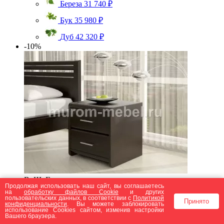
Береза
31 740 ₽
Бук
35 980 ₽
Дуб
42 320 ₽
-10%
ВхШхГ:
Продолжая использовать наш сайт, вы соглашаетесь
500x550x350 мм
на
обработку файлов Сookie
и других
Артикул: Т006095
пользовательских данных, в соответствии с
Политикой
Принято
конфиденциальности
. Вы можете заблокировать
Тумба Вермонт 2 ящика
использование Cookies сайтом, изменив настройки
Вашего браузера.
13 830 ₽