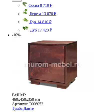
Сосна
8 710 ₽
Береза
13 070 ₽
Бук
14 810 ₽
Дуб
17 420 ₽
-10%
ВхШхГ:
460x450x350 мм
Артикул: Т006052
Тумба Данте