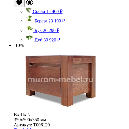
Сосна
15 460 ₽
Береза
23 190 ₽
Бук
26 290 ₽
Дуб
30 920 ₽
-10%
ВхШхГ:
350x500x350 мм
Артикул: Т006129