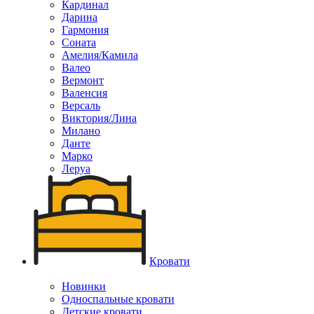
Кардинал
Дарина
Гармония
Соната
Амелия/Камила
Валео
Вермонт
Валенсия
Версаль
Виктория/Лина
Милано
Данте
Марко
Леруа
Кровати
Новинки
Односпальные кровати
Детские кровати