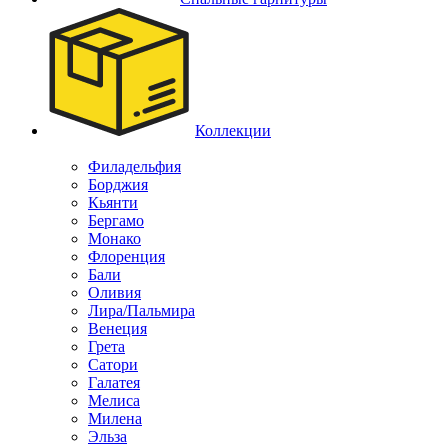
Коллекции
Филадельфия
Борджия
Кьянти
Бергамо
Монако
Флоренция
Бали
Оливия
Лира/Пальмира
Венеция
Грета
Сатори
Галатея
Мелиса
Милена
Эльза