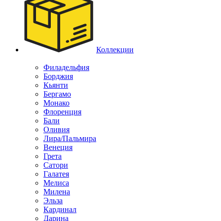
Коллекции
Филадельфия
Борджия
Кьянти
Бергамо
Монако
Флоренция
Бали
Оливия
Лира/Пальмира
Венеция
Грета
Сатори
Галатея
Мелиса
Милена
Эльза
Кардинал
Дарина