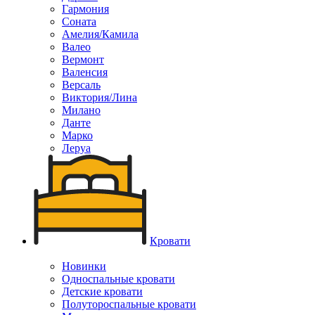
Гармония
Соната
Амелия/Камила
Валео
Вермонт
Валенсия
Версаль
Виктория/Лина
Милано
Данте
Марко
Леруа
Кровати
Новинки
Односпальные кровати
Детские кровати
Полутороспальные кровати