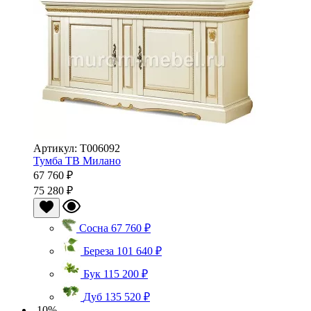
Артикул: Т006092
Тумба ТВ Милано
67 760 ₽
75 280 ₽
Сосна
67 760 ₽
Береза
101 640 ₽
Бук
115 200 ₽
Дуб
135 520 ₽
-10%