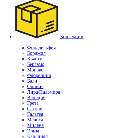
Коллекции
Филадельфия
Борджия
Кьянти
Бергамо
Монако
Флоренция
Бали
Оливия
Лира/Пальмира
Венеция
Грета
Сатори
Галатея
Мелиса
Милена
Эльза
Кардинал