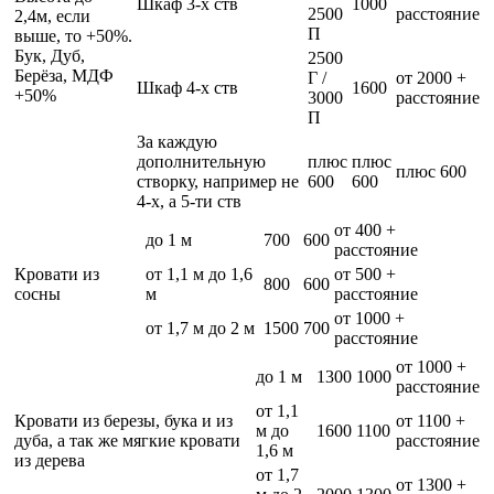
Шкаф 3-х ств
1000
2500
расстояние
2,4м, если
П
выше, то +50%.
Бук, Дуб,
2500
Берёза, МДФ
Г /
от 2000 +
Шкаф 4-х ств
1600
+50%
3000
расстояние
П
За каждую
дополнительную
плюс
плюс
плюс 600
створку, например не
600
600
4-х, а 5-ти ств
от 400 +
до 1 м
700
600
расстояние
Кровати из
от 1,1 м до 1,6
от 500 +
800
600
сосны
м
расстояние
от 1000 +
от 1,7 м до 2 м
1500
700
расстояние
от 1000 +
до 1 м
1300
1000
расстояние
от 1,1
Кровати из березы, бука и из
от 1100 +
м до
1600
1100
дуба, а так же мягкие кровати
расстояние
1,6 м
из дерева
от 1,7
от 1300 +