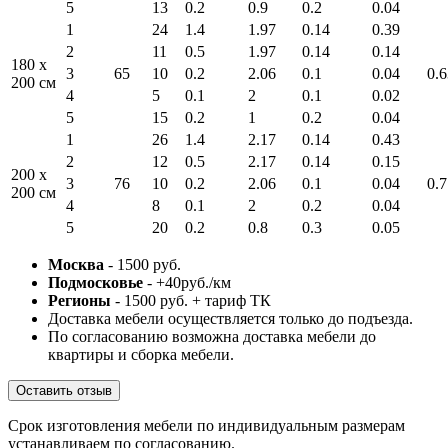
5
13
0.2
0.9
0.2
0.04
1
24
1.4
1.97
0.14
0.39
2
11
0.5
1.97
0.14
0.14
180 x
3
65
10
0.2
2.06
0.1
0.04
0.6
200 см
4
5
0.1
2
0.1
0.02
5
15
0.2
1
0.2
0.04
1
26
1.4
2.17
0.14
0.43
2
12
0.5
2.17
0.14
0.15
200 x
3
76
10
0.2
2.06
0.1
0.04
0.7
200 см
4
8
0.1
2
0.2
0.04
5
20
0.2
0.8
0.3
0.05
Москва
- 1500 руб.
Подмосковье
- +40руб./км
Регионы
- 1500 руб. + тариф ТК
Доставка мебели осуществляется только до подъезда.
По согласованию возможна доставка мебели до
квартиры и сборка мебели.
Оставить отзыв
Срок изготовления мебели по индивидуальным размерам
устанавливаем по согласованию.