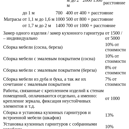
м до 2
2000
1300
расстояние
м
до 1 м
700
400
от 400 + расстояние
Матрасы
от 1,1 м до 1,6 м
1000
500
от 800 + расстояние
от 1,7 м до 2 м
1400
700
от 1000 + расстояние
Замер одного изделия / замер кухонного гарнитура
от 1500 /
– индивидуально
от 5000
10% от
Сборка мебели (сосна, береза)
стоимости
10% от
Сборка мебели с эмалевым покрытием (сосна)
стоимости
8% от
Сборка мебели с эмалевым покрытием (береза)
стоимости
Сборка мебели из дуба и бука, а так же их
7% от
сочетание с эмалевым покрытием
стоимости
Работы, связанные с креплением изделий к стенам
помещений, оплачиваются отдельно, а именно:
от 1000
крепление зеркала, фиксация неустойчивых
элементов и т.д.
Сборка и установка кухонных гарнитуров и
13%
встроенной мебели (шкафов)
Установка кухонных гарнитуров с собранными
10%