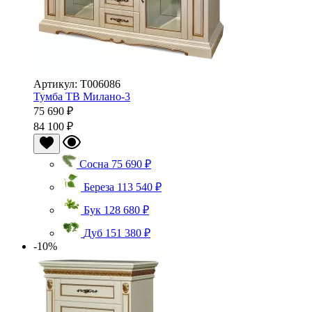
Артикул: Т006086
Тумба ТВ Милано-3
75 690 ₽
84 100 ₽
Сосна
75 690 ₽
Береза
113 540 ₽
Бук
128 680 ₽
Дуб
151 380 ₽
-10%