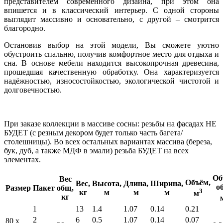
представителем современного дизайна, при этом она
впишется и в классический интерьер. С одной стороны
выглядит массивно и основательно, с другой – смотрится
благородно.
Остановив выбор на этой модели, Вы сможете уютно
обустроить спальню, получив комфортное место для отдыха и
сна. В основе мебели находится высокопрочная древесина,
прошедшая качественную обработку. Она характеризуется
надёжностью, износостойкостью, экологической чистотой и
долговечностью.
При заказе коллекции в массиве сосны: резьбы на фасадах НЕ
БУДЕТ (с резным декором будет только часть багета/
столешницы). Во всех остальных вариантах массива (береза,
бук, дуб, а также МДФ в эмали) резьба БУДЕТ на всех
элементах.
Об
Вес
Объём,
Вес,
Высота,
Длина,
Ширина,
о
Размер
Пакет
общ,
3
кг
м
м
м
м
кг
1
13
1.4
1.07
0.14
0.21
2
6
0.5
1.07
0.14
0.07
80 x