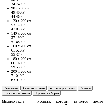
34 740
Р
90 x 200 см
49 400
Р
44 460
Р
120 x 200 см
53 140
Р
47 830
Р
140 x 200 см
57 190
Р
51 480
Р
160 x 200 см
61 520
Р
55 370
Р
180 x 200 см
66 160
Р
59 550
Р
200 x 200 см
71 010
Р
63 910
Р
Описание
Характеристики
Условия доставки
Отзывы
Сроки исполнения
Подъём и сборка
Милано-тахта – кровать, которая является ярким