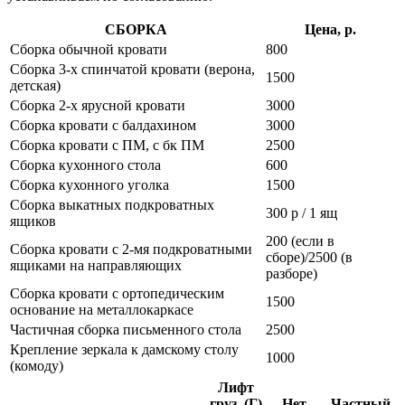
СБОРКА
Цена, р.
Сборка обычной кровати
800
Сборка 3-х спинчатой кровати (верона,
1500
детская)
Сборка 2-х ярусной кровати
3000
Сборка кровати с балдахином
3000
Сборка кровати с ПМ, с бк ПМ
2500
Сборка кухонного стола
600
Сборка кухонного уголка
1500
Сборка выкатных подкроватных
300 р / 1 ящ
ящиков
200 (если в
Сборка кровати с 2-мя подкроватными
сборе)/2500 (в
ящиками на направляющих
разборе)
Сборка кровати с ортопедическим
1500
основание на металлокаркасе
Частичная сборка письменного стола
2500
Крепление зеркала к дамскому столу
1000
(комоду)
Лифт
груз. (Г)
Нет
Частный