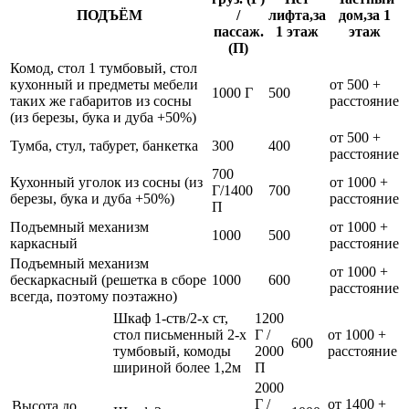
ПОДЪЁМ
/
лифта,за
дом,за 1
пассаж.
1 этаж
этаж
(П)
Комод, стол 1 тумбовый, стол
кухонный и предметы мебели
от 500 +
1000 Г
500
таких же габаритов из сосны
расстояние
(из березы, бука и дуба +50%)
от 500 +
Тумба, стул, табурет, банкетка
300
400
расстояние
700
Кухонный уголок из сосны (из
от 1000 +
Г/1400
700
березы, бука и дуба +50%)
расстояние
П
Подъемный механизм
от 1000 +
1000
500
каркасный
расстояние
Подъемный механизм
от 1000 +
бескаркасный (решетка в сборе
1000
600
расстояние
всегда, поэтому поэтажно)
Шкаф 1-ств/2-х ст,
1200
стол письменный 2-х
Г /
от 1000 +
600
тумбовый, комоды
2000
расстояние
шириной более 1,2м
П
2000
Г /
от 1400 +
Высота до