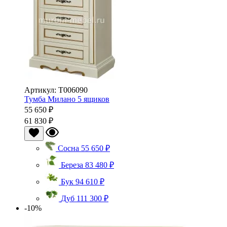
Артикул: Т006090
Тумба Милано 5 ящиков
55 650 ₽
61 830 ₽
Сосна
55 650 ₽
Береза
83 480 ₽
Бук
94 610 ₽
Дуб
111 300 ₽
-10%