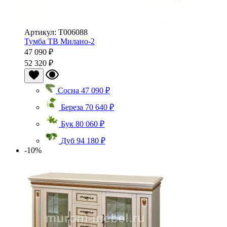
Артикул: Т006088
Тумба ТВ Милано-2
47 090 ₽
52 320 ₽
Сосна
47 090 ₽
Береза
70 640 ₽
Бук
80 060 ₽
Дуб
94 180 ₽
-10%