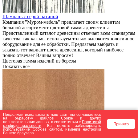
Шампань с серой патиной
Компания "Муром-мебель" предлагает своим клиентам
большой ассортимент цветовой гаммы древесины.
Представленный каталог древесины отвечает всем стандартам
качества, так как мы используем только высокотехнологичное
оборудование для ее обработки. Предлагаем выбрать и
заказать тот вариант цвета древесины, который наиболее
полно отвечает Вашим запросам!
Цветовая гамма изделий из березы
Показать все
Продолжая использовать наш сайт, вы соглашаетесь
на
обработку файлов Сookie
и других
пользовательских данных, в соответствии с
Политикой
Принято
конфиденциальности
. Вы можете заблокировать
использование Cookies сайтом, изменив настройки
Вашего браузера.