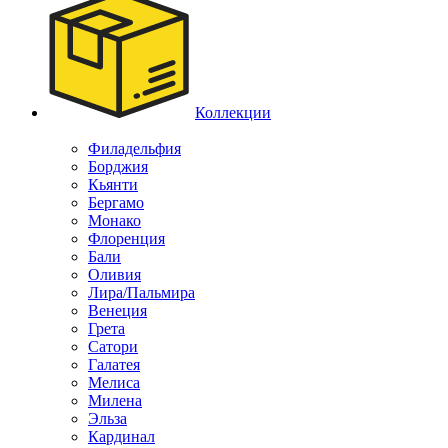
Коллекции
Филадельфия
Борджия
Кьянти
Бергамо
Монако
Флоренция
Бали
Оливия
Лира/Пальмира
Венеция
Грета
Сатори
Галатея
Мелиса
Милена
Эльза
Кардинал