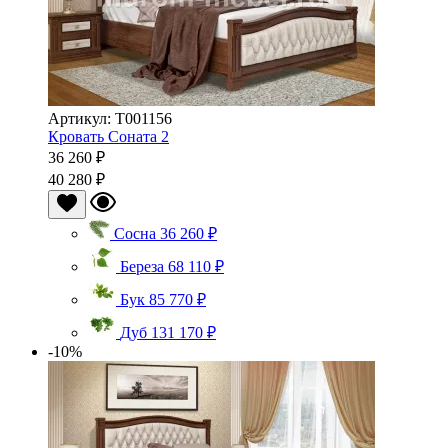
Артикул: Т001156
Кровать Соната 2
36 260 ₽
40 280 ₽
Сосна
36 260 ₽
Береза
68 110 ₽
Бук
85 770 ₽
Дуб
131 170 ₽
-10%