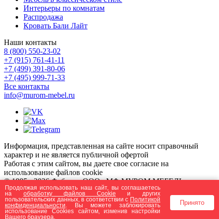
Интерьеры по комнатам
Распродажа
Кровать Бали Лайт
Наши контакты
8 (800) 550-23-02
+7 (915) 761-41-11
+7 (499) 391-80-06
+7 (495) 999-71-33
Все контакты
info@murom-mebel.ru
Информация, представленная на сайте носит справочный
характер и не является публичной офертой
Работая с этим сайтом, вы даете свое согласие на
использование файлов cookie
© 1995 - 2026 Фабрика ООО «МФ МУРОМ МЕБЕЛЬ» -
Продолжая использовать наш сайт, вы соглашаетесь
производство и продажа мебели из массива дерева.
на
обработку файлов Сookie
и других
Создание и продвижение сайта - Бихайв
Пользовательское
пользовательских данных, в соответствии с
Политикой
Принято
конфиденциальности
. Вы можете заблокировать
соглашение
использование Cookies сайтом, изменив настройки
Политика конфиденциальности
Вашего браузера.