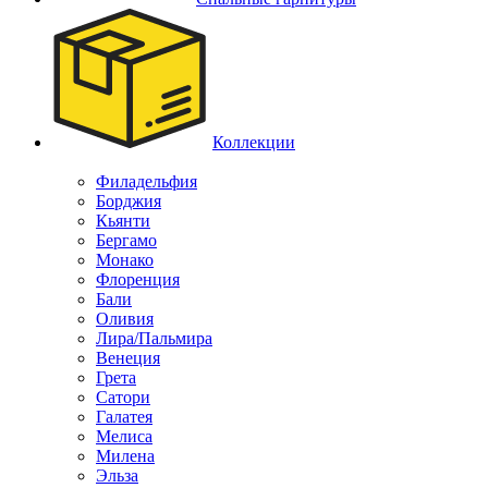
Коллекции
Филадельфия
Борджия
Кьянти
Бергамо
Монако
Флоренция
Бали
Оливия
Лира/Пальмира
Венеция
Грета
Сатори
Галатея
Мелиса
Милена
Эльза