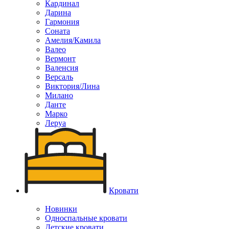
Кардинал
Дарина
Гармония
Соната
Амелия/Камила
Валео
Вермонт
Валенсия
Версаль
Виктория/Лина
Милано
Данте
Марко
Леруа
Кровати
Новинки
Односпальные кровати
Детские кровати