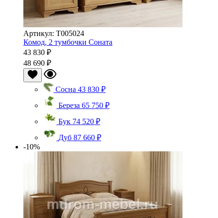
Артикул: Т005024
Комод, 2 тумбочки Соната
43 830 ₽
48 690 ₽
Сосна
43 830 ₽
Береза
65 750 ₽
Бук
74 520 ₽
Дуб
87 660 ₽
-10%