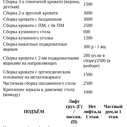
Сборка 3-х спинчатой кровати (верона,
1500
детская)
Сборка 2-х ярусной кровати
3000
Сборка кровати с балдахином
3000
Сборка кровати с ПМ, с бк ПМ
2500
Сборка кухонного стола
600
Сборка кухонного уголка
1500
Сборка выкатных подкроватных
300 р / 1 ящ
ящиков
200 (если в
Сборка кровати с 2-мя подкроватными
сборе)/2500 (в
ящиками на направляющих
разборе)
Сборка кровати с ортопедическим
1500
основание на металлокаркасе
Частичная сборка письменного стола
2500
Крепление зеркала к дамскому столу
1000
(комоду)
Лифт
груз. (Г)
Нет
Частный
ПОДЪЁМ
/
лифта,за
дом,за 1
пассаж.
1 этаж
этаж
(П)