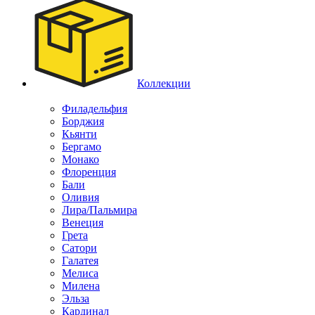
Коллекции
Филадельфия
Борджия
Кьянти
Бергамо
Монако
Флоренция
Бали
Оливия
Лира/Пальмира
Венеция
Грета
Сатори
Галатея
Мелиса
Милена
Эльза
Кардинал