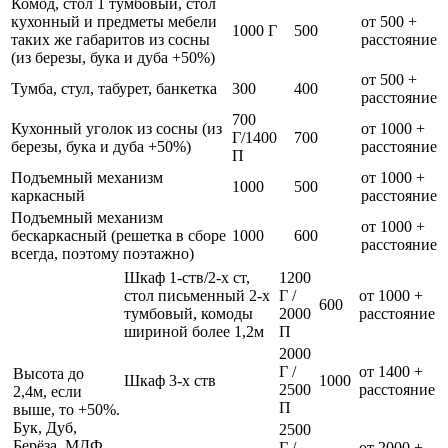
Комод, стол 1 тумбовый, стол
кухонный и предметы мебели
от 500 +
1000 Г
500
таких же габаритов из сосны
расстояние
(из березы, бука и дуба +50%)
от 500 +
Тумба, стул, табурет, банкетка
300
400
расстояние
700
Кухонный уголок из сосны (из
от 1000 +
Г/1400
700
березы, бука и дуба +50%)
расстояние
П
Подъемный механизм
от 1000 +
1000
500
каркасный
расстояние
Подъемный механизм
от 1000 +
бескаркасный (решетка в сборе
1000
600
расстояние
всегда, поэтому поэтажно)
Шкаф 1-ств/2-х ст,
1200
стол письменный 2-х
Г /
от 1000 +
600
тумбовый, комоды
2000
расстояние
шириной более 1,2м
П
2000
Г /
от 1400 +
Высота до
Шкаф 3-х ств
1000
2500
расстояние
2,4м, если
П
выше, то +50%.
Бук, Дуб,
2500
Берёза, МДФ
Г /
от 2000 +