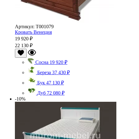
Артикул: Т001079
Кровать Венеция
19 920 ₽
22 130 ₽
Сосна
19 920 ₽
Береза
37 430 ₽
Бук
47 130 ₽
Дуб
72 080 ₽
-10%