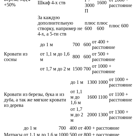
Шкаф 4-х ств
1600
+50%
3000
расстояние
П
За каждую
дополнительную
плюс
плюс
плюс 600
створку, например не
600
600
4-х, а 5-ти ств
от 400 +
до 1 м
700
600
расстояние
Кровати из
от 1,1 м до 1,6
от 500 +
800
600
сосны
м
расстояние
от 1000 +
от 1,7 м до 2 м
1500
700
расстояние
от 1000 +
до 1 м
1300
1000
расстояние
от 1,1
Кровати из березы, бука и из
от 1100 +
м до
1600
1100
дуба, а так же мягкие кровати
расстояние
1,6 м
из дерева
от 1,7
от 1300 +
м до 2
2000
1300
расстояние
м
до 1 м
700
400
от 400 + расстояние
Матрасы
от 1,1 м до 1,6 м
1000
500
от 800 + расстояние