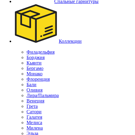
Спальные гарнитуры
Коллекции
Филадельфия
Борджия
Кьянти
Бергамо
Монако
Флоренция
Бали
Оливия
Лира/Пальмира
Венеция
Грета
Сатори
Галатея
Мелиса
Милена
Эльза