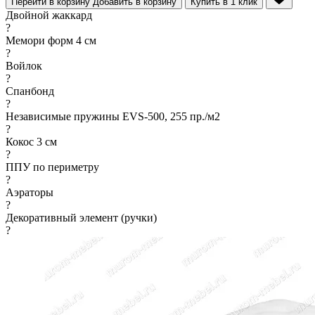
Перейти в корзину
Добавить в корзину
Купить в 1 клик
Двойной жаккард
?
Мемори форм 4 см
?
Войлок
?
Спанбонд
?
Независимые пружины EVS-500, 255 пр./м2
?
Кокос 3 см
?
ППУ по периметру
?
Аэраторы
?
Декоративный элемент (ручки)
?