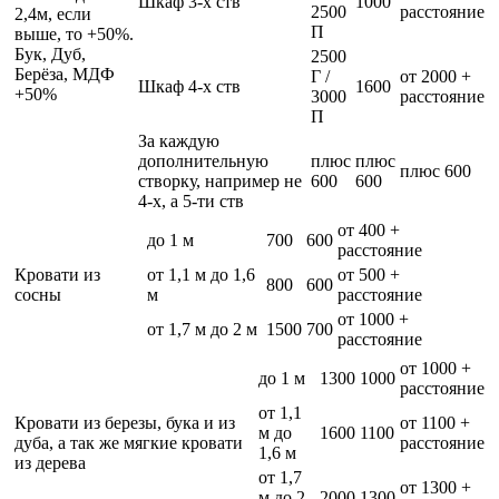
Шкаф 3-х ств
1000
2500
расстояние
2,4м, если
П
выше, то +50%.
Бук, Дуб,
2500
Берёза, МДФ
Г /
от 2000 +
Шкаф 4-х ств
1600
+50%
3000
расстояние
П
За каждую
дополнительную
плюс
плюс
плюс 600
створку, например не
600
600
4-х, а 5-ти ств
от 400 +
до 1 м
700
600
расстояние
Кровати из
от 1,1 м до 1,6
от 500 +
800
600
сосны
м
расстояние
от 1000 +
от 1,7 м до 2 м
1500
700
расстояние
от 1000 +
до 1 м
1300
1000
расстояние
от 1,1
Кровати из березы, бука и из
от 1100 +
м до
1600
1100
дуба, а так же мягкие кровати
расстояние
1,6 м
из дерева
от 1,7
от 1300 +
м до 2
2000
1300