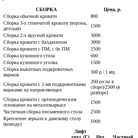
СБОРКА
Цена, р.
Сборка обычной кровати
800
Сборка 3-х спинчатой кровати (верона,
1500
детская)
Сборка 2-х ярусной кровати
3000
Сборка кровати с балдахином
3000
Сборка кровати с ПМ, с бк ПМ
2500
Сборка кухонного стола
600
Сборка кухонного уголка
1500
Сборка выкатных подкроватных
300 р / 1 ящ
ящиков
200 (если в
Сборка кровати с 2-мя подкроватными
сборе)/2500 (в
ящиками на направляющих
разборе)
Сборка кровати с ортопедическим
1500
основание на металлокаркасе
Частичная сборка письменного стола
2500
Крепление зеркала к дамскому столу
1000
(комоду)
Лифт
груз. (Г)
Нет
Частный