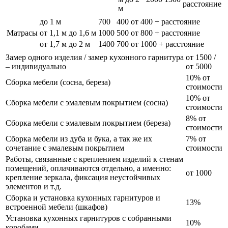
расстояние
м
до 1 м
700
400
от 400 + расстояние
Матрасы
от 1,1 м до 1,6 м
1000
500
от 800 + расстояние
от 1,7 м до 2 м
1400
700
от 1000 + расстояние
Замер одного изделия / замер кухонного гарнитура
от 1500 /
– индивидуально
от 5000
10% от
Сборка мебели (сосна, береза)
стоимости
10% от
Сборка мебели с эмалевым покрытием (сосна)
стоимости
8% от
Сборка мебели с эмалевым покрытием (береза)
стоимости
Сборка мебели из дуба и бука, а так же их
7% от
сочетание с эмалевым покрытием
стоимости
Работы, связанные с креплением изделий к стенам
помещений, оплачиваются отдельно, а именно:
от 1000
крепление зеркала, фиксация неустойчивых
элементов и т.д.
Сборка и установка кухонных гарнитуров и
13%
встроенной мебели (шкафов)
Установка кухонных гарнитуров с собранными
10%
коробами