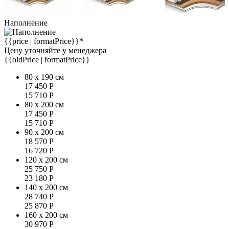
Наполнение
{{price | formatPrice}}*
Цену уточняйте у менеджера
{{oldPrice | formatPrice}}
80 x 190 см
17 450
Р
15 710
Р
80 x 200 см
17 450
Р
15 710
Р
90 x 200 см
18 570
Р
16 720
Р
120 x 200 см
25 750
Р
23 180
Р
140 x 200 см
28 740
Р
25 870
Р
160 x 200 см
30 970
Р