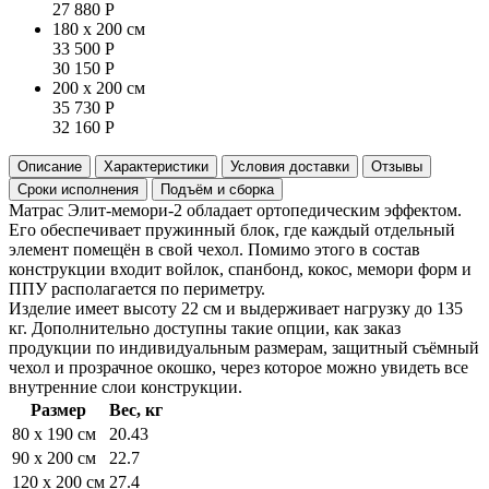
27 880
Р
180 x 200 см
33 500
Р
30 150
Р
200 x 200 см
35 730
Р
32 160
Р
Описание
Характеристики
Условия доставки
Отзывы
Сроки исполнения
Подъём и сборка
Матрас Элит-мемори-2 обладает ортопедическим эффектом.
Его обеспечивает пружинный блок, где каждый отдельный
элемент помещён в свой чехол. Помимо этого в состав
конструкции входит войлок, спанбонд, кокос, мемори форм и
ППУ располагается по периметру.
Изделие имеет высоту 22 см и выдерживает нагрузку до 135
кг. Дополнительно доступны такие опции, как заказ
продукции по индивидуальным размерам, защитный съёмный
чехол и прозрачное окошко, через которое можно увидеть все
внутренние слои конструкции.
Размер
Вес, кг
80 x 190 см
20.43
90 x 200 см
22.7
120 x 200 см
27.4