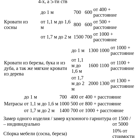
4-х, а 5-ти ств
от 400 +
до 1 м
700
600
расстояние
Кровати из
от 1,1 м до 1,6
от 500 +
800
600
сосны
м
расстояние
от 1000 +
от 1,7 м до 2 м
1500
700
расстояние
от 1000 +
до 1 м
1300
1000
расстояние
от 1,1
Кровати из березы, бука и из
от 1100 +
м до
1600
1100
дуба, а так же мягкие кровати
расстояние
1,6 м
из дерева
от 1,7
от 1300 +
м до 2
2000
1300
расстояние
м
до 1 м
700
400
от 400 + расстояние
Матрасы
от 1,1 м до 1,6 м
1000
500
от 800 + расстояние
от 1,7 м до 2 м
1400
700
от 1000 + расстояние
Замер одного изделия / замер кухонного гарнитура
от 1500 /
– индивидуально
от 5000
10% от
Сборка мебели (сосна, береза)
стоимости