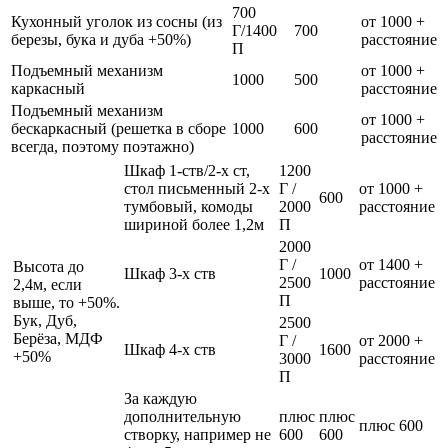
700
Кухонный уголок из сосны (из
от 1000 +
Г/1400
700
березы, бука и дуба +50%)
расстояние
П
Подъемный механизм
от 1000 +
1000
500
каркасный
расстояние
Подъемный механизм
от 1000 +
бескаркасный (решетка в сборе
1000
600
расстояние
всегда, поэтому поэтажно)
Шкаф 1-ств/2-х ст,
1200
стол письменный 2-х
Г /
от 1000 +
600
тумбовый, комоды
2000
расстояние
шириной более 1,2м
П
2000
Г /
от 1400 +
Высота до
Шкаф 3-х ств
1000
2500
расстояние
2,4м, если
П
выше, то +50%.
Бук, Дуб,
2500
Берёза, МДФ
Г /
от 2000 +
Шкаф 4-х ств
1600
+50%
3000
расстояние
П
За каждую
дополнительную
плюс
плюс
плюс 600
створку, например не
600
600