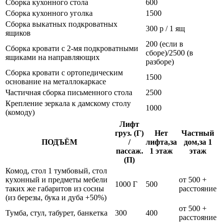
Сборка кухонного стола
600
Сборка кухонного уголка
1500
Сборка выкатных подкроватных
300 р / 1 ящ
ящиков
200 (если в
Сборка кровати с 2-мя подкроватными
сборе)/2500 (в
ящиками на направляющих
разборе)
Сборка кровати с ортопедическим
1500
основание на металлокаркасе
Частичная сборка письменного стола
2500
Крепление зеркала к дамскому столу
1000
(комоду)
Лифт
груз. (Г)
Нет
Частный
ПОДЪЁМ
/
лифта,за
дом,за 1
пассаж.
1 этаж
этаж
(П)
Комод, стол 1 тумбовый, стол
кухонный и предметы мебели
от 500 +
1000 Г
500
таких же габаритов из сосны
расстояние
(из березы, бука и дуба +50%)
от 500 +
Тумба, стул, табурет, банкетка
300
400
расстояние