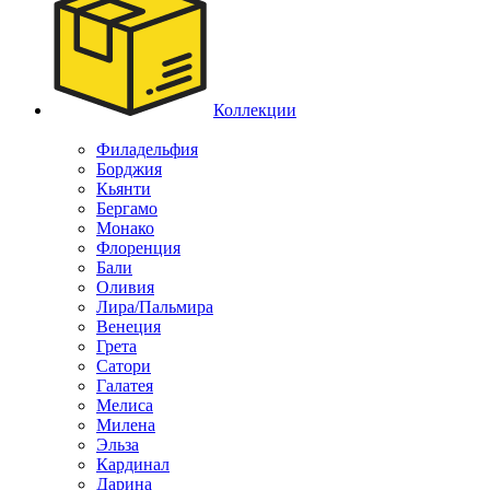
Коллекции
Филадельфия
Борджия
Кьянти
Бергамо
Монако
Флоренция
Бали
Оливия
Лира/Пальмира
Венеция
Грета
Сатори
Галатея
Мелиса
Милена
Эльза
Кардинал
Дарина