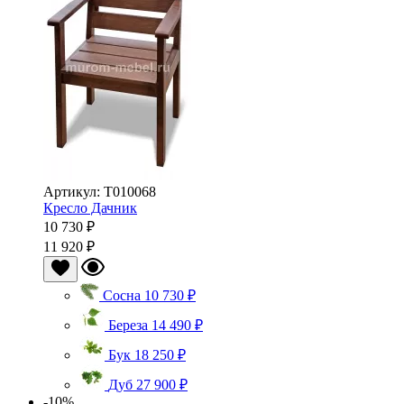
Артикул: T010068
Кресло Дачник
10 730 ₽
11 920 ₽
Сосна
10 730 ₽
Береза
14 490 ₽
Бук
18 250 ₽
Дуб
27 900 ₽
-10%