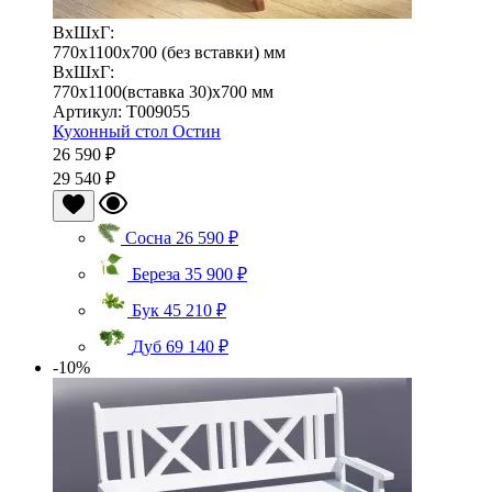
ВхШхГ:
770x1100x700 (без вставки) мм
ВхШхГ:
770x1100(вставка 30)x700 мм
Артикул: Т009055
Кухонный стол Остин
26 590 ₽
29 540 ₽
Сосна
26 590 ₽
Береза
35 900 ₽
Бук
45 210 ₽
Дуб
69 140 ₽
-10%