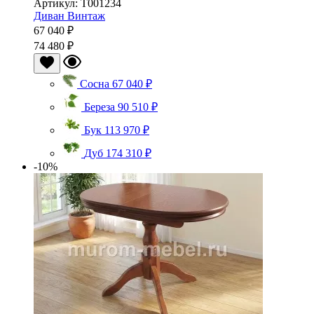
Артикул: Т001234
Диван Винтаж
67 040 ₽
74 480 ₽
Сосна
67 040 ₽
Береза
90 510 ₽
Бук
113 970 ₽
Дуб
174 310 ₽
-10%