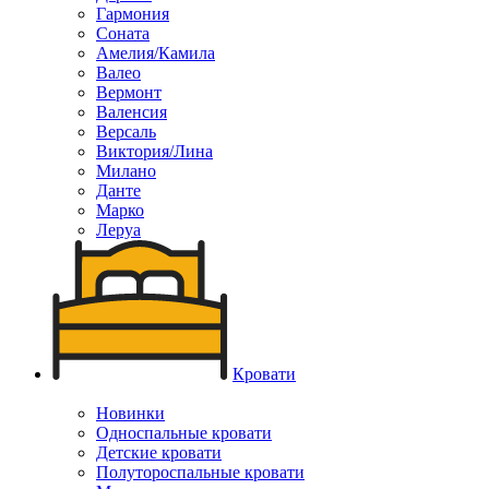
Гармония
Соната
Амелия/Камила
Валео
Вермонт
Валенсия
Версаль
Виктория/Лина
Милано
Данте
Марко
Леруа
Кровати
Новинки
Односпальные кровати
Детские кровати
Полутороспальные кровати