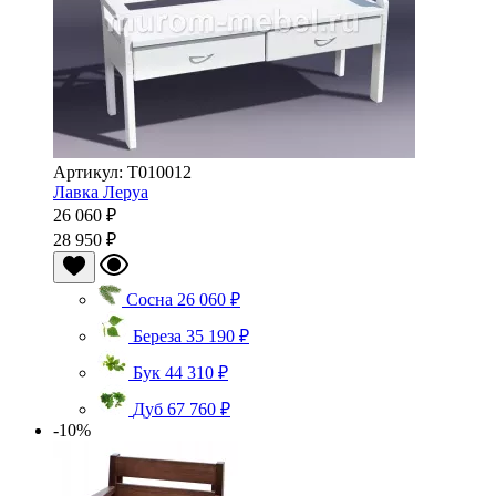
Артикул: Т010012
Лавка Леруа
26 060 ₽
28 950 ₽
Сосна
26 060 ₽
Береза
35 190 ₽
Бук
44 310 ₽
Дуб
67 760 ₽
-10%