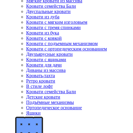
Мягкие кровати из массива
Кровати семейства Бали
Двуспальные кровати
Кровати из дуба
Кровати с мягким изголовьем
Кровати с тремя спинками
Кровати из бука
Кровати с ковкой
Кровати с подъемным механизмом
Кровати с ортопедическим основанием
Двухъярусные кровати
Кровати с ящиками
Кровати для дачи
Диваны из массива
Кровать-тахта
Ретро кровати
В стиле лофт
Кровати семейства Бали
Детские кровати
Подъёмные механизмы
Ортопедическое основание
Ящики