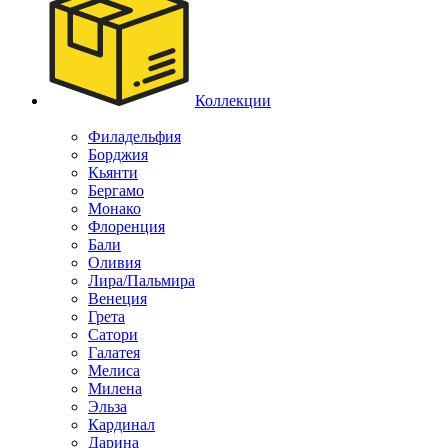
Коллекции
Филадельфия
Борджия
Кьянти
Бергамо
Монако
Флоренция
Бали
Оливия
Лира/Пальмира
Венеция
Грета
Сатори
Галатея
Мелиса
Милена
Эльза
Кардинал
Дарина