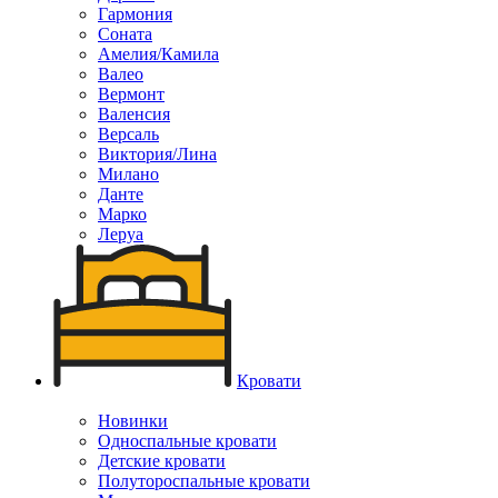
Гармония
Соната
Амелия/Камила
Валео
Вермонт
Валенсия
Версаль
Виктория/Лина
Милано
Данте
Марко
Леруа
Кровати
Новинки
Односпальные кровати
Детские кровати
Полутороспальные кровати