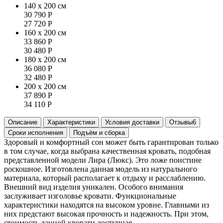
140 x 200 см
30 790
Р
27 720
Р
160 x 200 см
33 860
Р
30 480
Р
180 x 200 см
36 080
Р
32 480
Р
200 x 200 см
37 890
Р
34 110
Р
Описание
Характеристики
Условия доставки
Отзывы
6
Сроки исполнения
Подъём и сборка
Здоровый и комфортный сон может быть гарантирован только
в том случае, когда выбрана качественная кровать, подобная
представленной модели Лира (Люкс). Это ложе поистине
роскошное. Изготовлена данная модель из натурального
материала, который располагает к отдыху и расслаблению.
Внешний вид изделия уникален. Особого внимания
заслуживает изголовье кровати. Функциональные
характеристики находятся на высоком уровне. Главными из
них предстают высокая прочность и надежность. При этом,
стоимость данной кровати доступная.