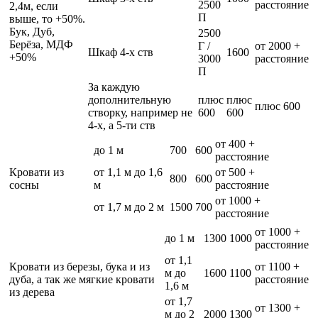
2500
расстояние
2,4м, если
П
выше, то +50%.
Бук, Дуб,
2500
Берёза, МДФ
Г /
от 2000 +
Шкаф 4-х ств
1600
+50%
3000
расстояние
П
За каждую
дополнительную
плюс
плюс
плюс 600
створку, например не
600
600
4-х, а 5-ти ств
от 400 +
до 1 м
700
600
расстояние
Кровати из
от 1,1 м до 1,6
от 500 +
800
600
сосны
м
расстояние
от 1000 +
от 1,7 м до 2 м
1500
700
расстояние
от 1000 +
до 1 м
1300
1000
расстояние
от 1,1
Кровати из березы, бука и из
от 1100 +
м до
1600
1100
дуба, а так же мягкие кровати
расстояние
1,6 м
из дерева
от 1,7
от 1300 +
м до 2
2000
1300