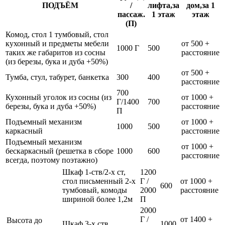
ПОДЪЁМ
/
лифта,за
дом,за 1
пассаж.
1 этаж
этаж
(П)
Комод, стол 1 тумбовый, стол
кухонный и предметы мебели
от 500 +
1000 Г
500
таких же габаритов из сосны
расстояние
(из березы, бука и дуба +50%)
от 500 +
Тумба, стул, табурет, банкетка
300
400
расстояние
700
Кухонный уголок из сосны (из
от 1000 +
Г/1400
700
березы, бука и дуба +50%)
расстояние
П
Подъемный механизм
от 1000 +
1000
500
каркасный
расстояние
Подъемный механизм
от 1000 +
бескаркасный (решетка в сборе
1000
600
расстояние
всегда, поэтому поэтажно)
Шкаф 1-ств/2-х ст,
1200
стол письменный 2-х
Г /
от 1000 +
600
тумбовый, комоды
2000
расстояние
шириной более 1,2м
П
2000
Г /
от 1400 +
Высота до
Шкаф 3-х ств
1000