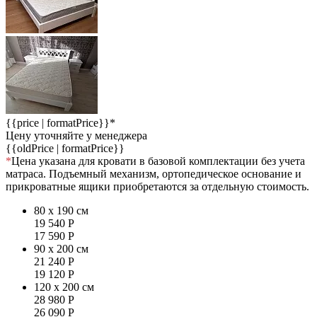
{{price | formatPrice}}*
Цену уточняйте у менеджера
{{oldPrice | formatPrice}}
*
Цена указана для кровати в базовой комплектации без учета
матраса. Подъемный механизм, ортопедическое основание и
прикроватные ящики приобретаются за отдельную стоимость.
80 x 190 см
19 540
Р
17 590
Р
90 x 200 см
21 240
Р
19 120
Р
120 x 200 см
28 980
Р
26 090
Р