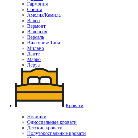
Гармония
Соната
Амелия/Камила
Валео
Вермонт
Валенсия
Версаль
Виктория/Лина
Милано
Данте
Марко
Леруа
Кровати
Новинки
Односпальные кровати
Детские кровати
Полутороспальные кровати