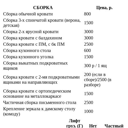
СБОРКА
Цена, р.
Сборка обычной кровати
800
Сборка 3-х спинчатой кровати (верона,
1500
детская)
Сборка 2-х ярусной кровати
3000
Сборка кровати с балдахином
3000
Сборка кровати с ПМ, с бк ПМ
2500
Сборка кухонного стола
600
Сборка кухонного уголка
1500
Сборка выкатных подкроватных
300 р / 1 ящ
ящиков
200 (если в
Сборка кровати с 2-мя подкроватными
сборе)/2500 (в
ящиками на направляющих
разборе)
Сборка кровати с ортопедическим
1500
основание на металлокаркасе
Частичная сборка письменного стола
2500
Крепление зеркала к дамскому столу
1000
(комоду)
Лифт
груз. (Г)
Нет
Частный