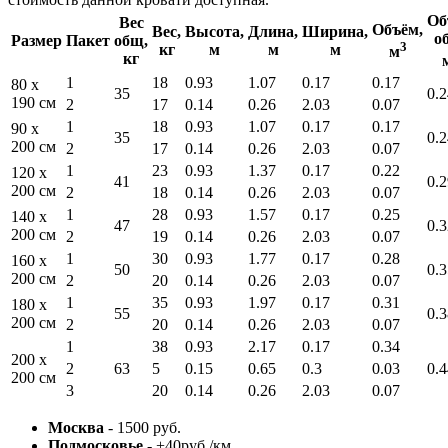
Об
Вес
Объём,
Вес,
Высота,
Длина,
Ширина,
о
Размер
Пакет
общ,
3
кг
м
м
м
м
кг
1
18
0.93
1.07
0.17
0.17
80 x
35
0.2
190 см
2
17
0.14
0.26
2.03
0.07
1
18
0.93
1.07
0.17
0.17
90 x
35
0.2
200 см
2
17
0.14
0.26
2.03
0.07
1
23
0.93
1.37
0.17
0.22
120 x
41
0.2
200 см
2
18
0.14
0.26
2.03
0.07
1
28
0.93
1.57
0.17
0.25
140 x
47
0.3
200 см
2
19
0.14
0.26
2.03
0.07
1
30
0.93
1.77
0.17
0.28
160 x
50
0.3
200 см
2
20
0.14
0.26
2.03
0.07
1
35
0.93
1.97
0.17
0.31
180 x
55
0.3
200 см
2
20
0.14
0.26
2.03
0.07
1
38
0.93
2.17
0.17
0.34
200 x
2
63
5
0.15
0.65
0.3
0.03
0.4
200 см
3
20
0.14
0.26
2.03
0.07
Москва
- 1500 руб.
Подмосковье
- +40руб./км