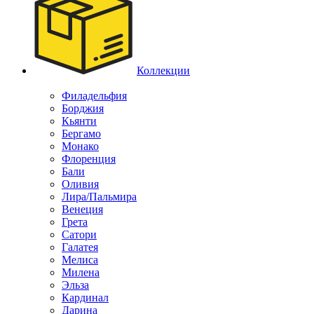
Коллекции
Филадельфия
Борджия
Кьянти
Бергамо
Монако
Флоренция
Бали
Оливия
Лира/Пальмира
Венеция
Грета
Сатори
Галатея
Мелиса
Милена
Эльза
Кардинал
Дарина