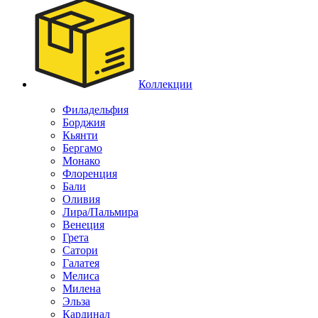
Коллекции
Филадельфия
Борджия
Кьянти
Бергамо
Монако
Флоренция
Бали
Оливия
Лира/Пальмира
Венеция
Грета
Сатори
Галатея
Мелиса
Милена
Эльза
Кардинал