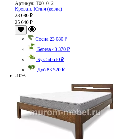
Артикул: Т001012
Кровать Юлия (ковка)
23 080 ₽
25 640 ₽
Сосна
23 080 ₽
Береза
43 370 ₽
Бук
54 610 ₽
Дуб
83 520 ₽
-10%