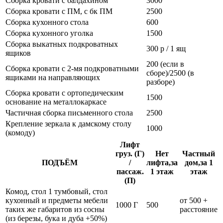
Сборка кровати с балдахином
3000
Сборка кровати с ПМ, с бк ПМ
2500
Сборка кухонного стола
600
Сборка кухонного уголка
1500
Сборка выкатных подкроватных
300 р / 1 ящ
ящиков
200 (если в
Сборка кровати с 2-мя подкроватными
сборе)/2500 (в
ящиками на направляющих
разборе)
Сборка кровати с ортопедическим
1500
основание на металлокаркасе
Частичная сборка письменного стола
2500
Крепление зеркала к дамскому столу
1000
(комоду)
Лифт
груз. (Г)
Нет
Частный
ПОДЪЁМ
/
лифта,за
дом,за 1
пассаж.
1 этаж
этаж
(П)
Комод, стол 1 тумбовый, стол
кухонный и предметы мебели
от 500 +
1000 Г
500
таких же габаритов из сосны
расстояние
(из березы, бука и дуба +50%)