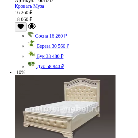
Артикул: Т001067
Кровать Муза
16 260 ₽
18 060 ₽
Сосна
16 260 ₽
Береза
30 560 ₽
Бук
38 480 ₽
Дуб
58 840 ₽
-10%