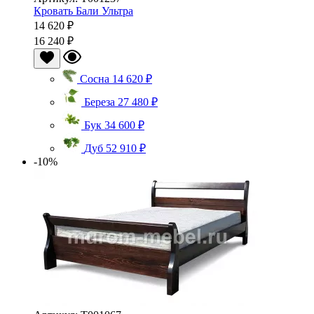
Кровать Бали Ультра
14 620 ₽
16 240 ₽
Сосна
14 620 ₽
Береза
27 480 ₽
Бук
34 600 ₽
Дуб
52 910 ₽
-10%