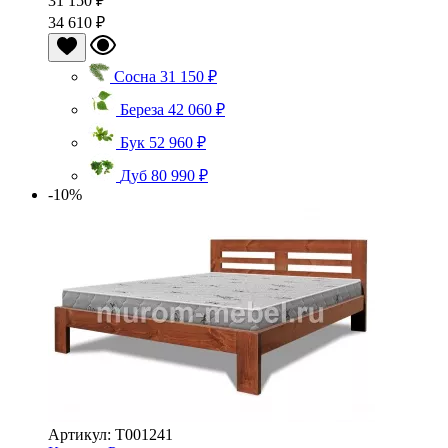
31 150 ₽
34 610 ₽
Сосна
31 150 ₽
Береза
42 060 ₽
Бук
52 960 ₽
Дуб
80 990 ₽
-10%
Артикул: Т001241