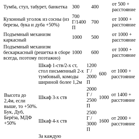
от 500 +
Тумба, стул, табурет, банкетка
300
400
расстояние
700
Кухонный уголок из сосны (из
от 1000 +
Г/1400
700
березы, бука и дуба +50%)
расстояние
П
Подъемный механизм
от 1000 +
1000
500
каркасный
расстояние
Подъемный механизм
от 1000 +
бескаркасный (решетка в сборе
1000
600
расстояние
всегда, поэтому поэтажно)
Шкаф 1-ств/2-х ст,
1200
стол письменный 2-х
Г /
от 1000 +
600
тумбовый, комоды
2000
расстояние
шириной более 1,2м
П
2000
Г /
от 1400 +
Высота до
Шкаф 3-х ств
1000
2500
расстояние
2,4м, если
П
выше, то +50%.
Бук, Дуб,
2500
Берёза, МДФ
Г /
от 2000 +
Шкаф 4-х ств
1600
+50%
3000
расстояние
П
За каждую