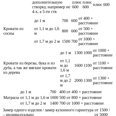
дополнительную
плюс
плюс
плюс 600
створку, например не
600
600
4-х, а 5-ти ств
от 400 +
до 1 м
700
600
расстояние
Кровати из
от 1,1 м до 1,6
от 500 +
800
600
сосны
м
расстояние
от 1000 +
от 1,7 м до 2 м
1500
700
расстояние
от 1000 +
до 1 м
1300
1000
расстояние
от 1,1
Кровати из березы, бука и из
от 1100 +
м до
1600
1100
дуба, а так же мягкие кровати
расстояние
1,6 м
из дерева
от 1,7
от 1300 +
м до 2
2000
1300
расстояние
м
до 1 м
700
400
от 400 + расстояние
Матрасы
от 1,1 м до 1,6 м
1000
500
от 800 + расстояние
от 1,7 м до 2 м
1400
700
от 1000 + расстояние
Замер одного изделия / замер кухонного гарнитура
от 1500 /
– индивидуально
от 5000