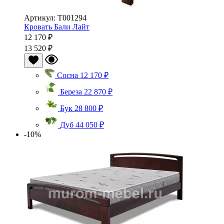
Артикул: Т001294
Кровать Бали Лайт
12 170 ₽
13 520 ₽
Сосна
12 170 ₽
Береза
22 870 ₽
Бук
28 800 ₽
Дуб
44 050 ₽
-10%