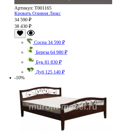
Артикул: Т001165
Кровать Оливия Люкс
34 590 ₽
38 430 ₽
Сосна
34 590 ₽
Береза
64 980 ₽
Бук
81 830 ₽
Дуб
125 140 ₽
-10%