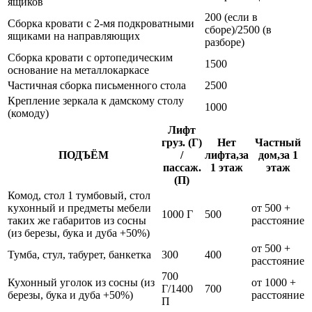
ящиков
200 (если в
Сборка кровати с 2-мя подкроватными
сборе)/2500 (в
ящиками на направляющих
разборе)
Сборка кровати с ортопедическим
1500
основание на металлокаркасе
Частичная сборка письменного стола
2500
Крепление зеркала к дамскому столу
1000
(комоду)
Лифт
груз. (Г)
Нет
Частный
ПОДЪЁМ
/
лифта,за
дом,за 1
пассаж.
1 этаж
этаж
(П)
Комод, стол 1 тумбовый, стол
кухонный и предметы мебели
от 500 +
1000 Г
500
таких же габаритов из сосны
расстояние
(из березы, бука и дуба +50%)
от 500 +
Тумба, стул, табурет, банкетка
300
400
расстояние
700
Кухонный уголок из сосны (из
от 1000 +
Г/1400
700
березы, бука и дуба +50%)
расстояние
П