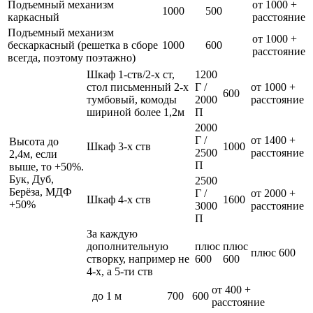
Подъемный механизм
от 1000 +
1000
500
каркасный
расстояние
Подъемный механизм
от 1000 +
бескаркасный (решетка в сборе
1000
600
расстояние
всегда, поэтому поэтажно)
Шкаф 1-ств/2-х ст,
1200
стол письменный 2-х
Г /
от 1000 +
600
тумбовый, комоды
2000
расстояние
шириной более 1,2м
П
2000
Г /
от 1400 +
Высота до
Шкаф 3-х ств
1000
2500
расстояние
2,4м, если
П
выше, то +50%.
Бук, Дуб,
2500
Берёза, МДФ
Г /
от 2000 +
Шкаф 4-х ств
1600
+50%
3000
расстояние
П
За каждую
дополнительную
плюс
плюс
плюс 600
створку, например не
600
600
4-х, а 5-ти ств
от 400 +
до 1 м
700
600
расстояние