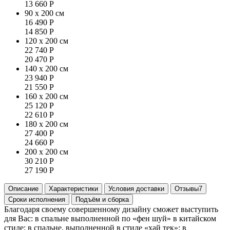
13 660
Р
90 x 200 см
16 490
Р
14 850
Р
120 x 200 см
22 740
Р
20 470
Р
140 x 200 см
23 940
Р
21 550
Р
160 x 200 см
25 120
Р
22 610
Р
180 x 200 см
27 400
Р
24 660
Р
200 x 200 см
30 210
Р
27 190
Р
Описание
Характеристики
Условия доставки
Отзывы
7
Сроки исполнения
Подъём и сборка
Благодаря своему совершенному дизайну сможет выступить
для Вас: в спальне выполненной по «фен шуй» в китайском
стиле; в спальне, выполненной в стиле «хай тек»; в