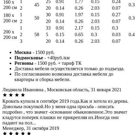
1
25
0.91
1.77
0.15
0.24
160 x
45
0.3
200 см
2
20
0.14
0.26
2.03
0.07
1
30
0.91
1.97
0.15
0.27
180 x
50
0.3
200 см
2
20
0.14
0.26
2.03
0.07
1
33
0.91
2.17
0.15
0.3
200 x
2
58
5
0.15
0.65
0.3
0.03
0.4
200 см
3
20
0.14
0.26
2.03
0.07
Москва
- 1500 руб.
Подмосковье
- +40руб./км
Регионы
- 1500 руб. + тариф ТК
Доставка мебели осуществляется только до подъезда.
По согласованию возможна доставка мебели до
квартиры и сборка мебели.
Людмила Ивановна , Московская область,
31 января 2021
Кровать купила в сентябре 2019 года.Как и хотела из дерева.
Довольна покупкой.Но у меня одна просьба - описать
подробно , что значит -основание обыкновенное.Это значит
кладутся поперек плашки не прикрепляя их.Иногда они
падают на пол...
Менеджер,
31 октября 2019