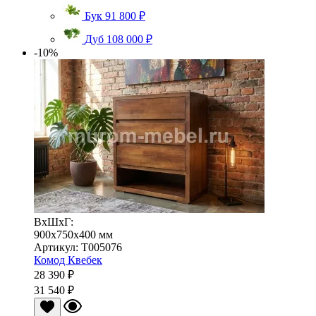
Бук
91 800 ₽
Дуб
108 000 ₽
-10%
ВхШхГ:
900x750x400 мм
Артикул: Т005076
Комод Квебек
28 390 ₽
31 540 ₽