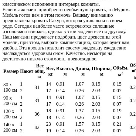
классическом исполнении интерьера комнаты.
Если вы желаете приобрести необычную кровать, то Муром-
Мебель готов вам в этом помочь. Вашему вниманию
представлена кровать Сакура, которая уникальна в своем
роде. Сегодня наиболее часто встречаются сплошные
изголовья и изножья, однако в этой модели всё по другому.
Наш магазин предлагает подобрать цвет древесины этой
модели, при этом, выбрать комплектацию, которая будет вам
удобна. Эта кровать позволит своему владельцу ежедневно
наслаждаться здоровым сном. Качество, несмотря на
достаточно низкую стоимость, превосходное.
Об
Вес
Объём,
Вес,
Высота,
Длина,
Ширина,
о
Размер
Пакет
общ,
3
кг
м
м
м
м
кг
1
14
0.91
1.07
0.15
0.15
80 x
31
0.2
190 см
2
17
0.14
0.26
2.03
0.07
1
14
0.91
1.07
0.15
0.15
90 x
31
0.2
200 см
2
17
0.14
0.26
2.03
0.07
1
18
0.91
1.37
0.15
0.19
120 x
36
0.2
200 см
2
18
0.14
0.26
2.03
0.07
1
23
0.91
1.57
0.15
0.21
140 x
42
0.2
200 см
2
19
0.14
0.26
2.03
0.07