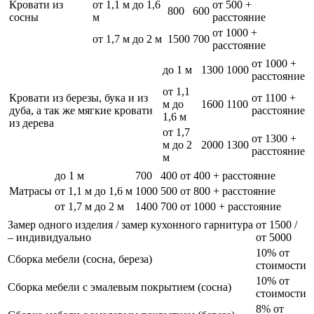
Кровати из
от 1,1 м до 1,6
от 500 +
800
600
сосны
м
расстояние
от 1000 +
от 1,7 м до 2 м
1500
700
расстояние
от 1000 +
до 1 м
1300
1000
расстояние
от 1,1
Кровати из березы, бука и из
от 1100 +
м до
1600
1100
дуба, а так же мягкие кровати
расстояние
1,6 м
из дерева
от 1,7
от 1300 +
м до 2
2000
1300
расстояние
м
до 1 м
700
400
от 400 + расстояние
Матрасы
от 1,1 м до 1,6 м
1000
500
от 800 + расстояние
от 1,7 м до 2 м
1400
700
от 1000 + расстояние
Замер одного изделия / замер кухонного гарнитура
от 1500 /
– индивидуально
от 5000
10% от
Сборка мебели (сосна, береза)
стоимости
10% от
Сборка мебели с эмалевым покрытием (сосна)
стоимости
8% от