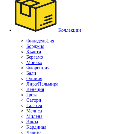
Коллекции
Филадельфия
Борджия
Кьянти
Бергамо
Монако
Флоренция
Бали
Оливия
Лира/Пальмира
Венеция
Грета
Сатори
Галатея
Мелиса
Милена
Эльза
Кардинал
Дарина