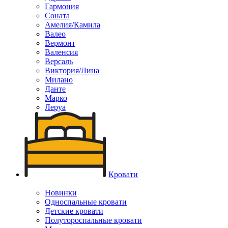
Гармония
Соната
Амелия/Камила
Валео
Вермонт
Валенсия
Версаль
Виктория/Лина
Милано
Данте
Марко
Леруа
Кровати
Новинки
Односпальные кровати
Детские кровати
Полутороспальные кровати