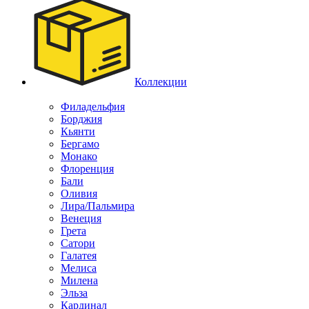
Коллекции
Филадельфия
Борджия
Кьянти
Бергамо
Монако
Флоренция
Бали
Оливия
Лира/Пальмира
Венеция
Грета
Сатори
Галатея
Мелиса
Милена
Эльза
Кардинал