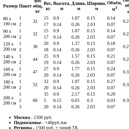
Об
Вес
Объём,
Вес,
Высота,
Длина,
Ширина,
о
Размер
Пакет
общ,
3
кг
м
м
м
м
кг
1
15
0.9
1.07
0.15
0.14
80 x
32
0.2
190 см
2
17
0.14
0.26
2.03
0.07
1
15
0.9
1.07
0.15
0.14
90 x
32
0.2
200 см
2
17
0.14
0.26
2.03
0.07
1
20
0.9
1.37
0.15
0.18
120 x
38
0.2
200 см
2
18
0.14
0.26
2.03
0.07
1
25
0.9
1.57
0.15
0.21
140 x
44
0.2
200 см
2
19
0.14
0.26
2.03
0.07
1
27
0.9
1.77
0.15
0.24
160 x
47
0.3
200 см
2
20
0.14
0.26
2.03
0.07
1
32
0.9
1.97
0.15
0.27
180 x
52
0.3
200 см
2
20
0.14
0.26
2.03
0.07
1
35
0.9
2.17
0.15
0.29
200 x
2
60
5
0.15
0.65
0.3
0.03
0.3
200 см
3
20
0.14
0.26
2.03
0.07
Москва
- 1500 руб.
Подмосковье
- +40руб./км
Регионы
- 1500 руб. + тариф ТК