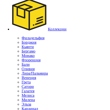
Коллекции
Филадельфия
Борджия
Кьянти
Бергамо
Монако
Флоренция
Бали
Оливия
Лира/Пальмира
Венеция
Грета
Сатори
Галатея
Мелиса
Милена
Эльза
Кардинал