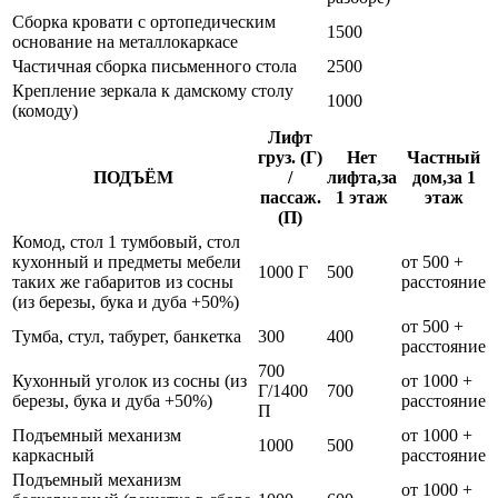
Сборка кровати с ортопедическим
1500
основание на металлокаркасе
Частичная сборка письменного стола
2500
Крепление зеркала к дамскому столу
1000
(комоду)
Лифт
груз. (Г)
Нет
Частный
ПОДЪЁМ
/
лифта,за
дом,за 1
пассаж.
1 этаж
этаж
(П)
Комод, стол 1 тумбовый, стол
кухонный и предметы мебели
от 500 +
1000 Г
500
таких же габаритов из сосны
расстояние
(из березы, бука и дуба +50%)
от 500 +
Тумба, стул, табурет, банкетка
300
400
расстояние
700
Кухонный уголок из сосны (из
от 1000 +
Г/1400
700
березы, бука и дуба +50%)
расстояние
П
Подъемный механизм
от 1000 +
1000
500
каркасный
расстояние
Подъемный механизм
от 1000 +