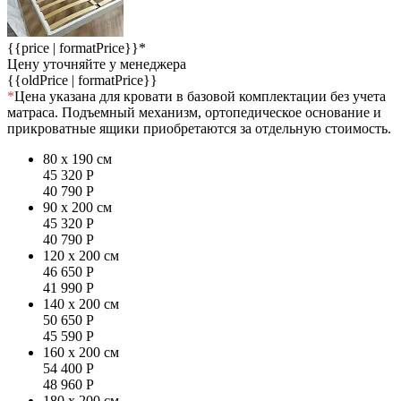
{{price | formatPrice}}*
Цену уточняйте у менеджера
{{oldPrice | formatPrice}}
*
Цена указана для кровати в базовой комплектации без учета
матраса. Подъемный механизм, ортопедическое основание и
прикроватные ящики приобретаются за отдельную стоимость.
80 x 190 см
45 320
Р
40 790
Р
90 x 200 см
45 320
Р
40 790
Р
120 x 200 см
46 650
Р
41 990
Р
140 x 200 см
50 650
Р
45 590
Р
160 x 200 см
54 400
Р
48 960
Р
180 x 200 см