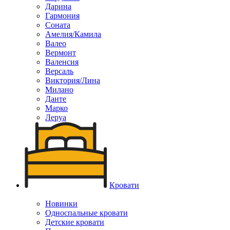
Дарина
Гармония
Соната
Амелия/Камила
Валео
Вермонт
Валенсия
Версаль
Виктория/Лина
Милано
Данте
Марко
Леруа
Кровати
Новинки
Односпальные кровати
Детские кровати