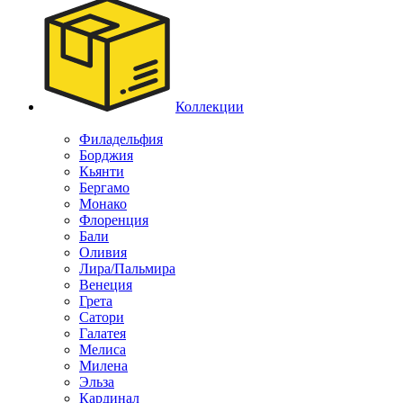
Коллекции
Филадельфия
Борджия
Кьянти
Бергамо
Монако
Флоренция
Бали
Оливия
Лира/Пальмира
Венеция
Грета
Сатори
Галатея
Мелиса
Милена
Эльза
Кардинал