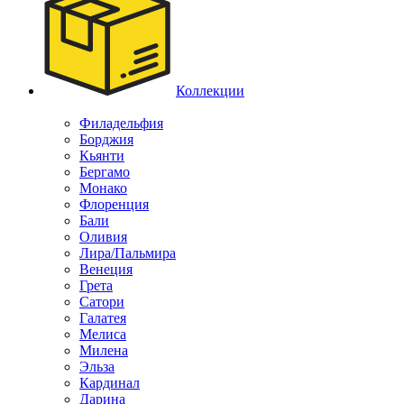
Коллекции
Филадельфия
Борджия
Кьянти
Бергамо
Монако
Флоренция
Бали
Оливия
Лира/Пальмира
Венеция
Грета
Сатори
Галатея
Мелиса
Милена
Эльза
Кардинал
Дарина