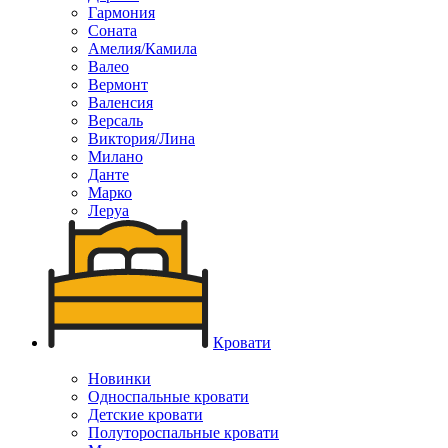
Гармония
Соната
Амелия/Камила
Валео
Вермонт
Валенсия
Версаль
Виктория/Лина
Милано
Данте
Марко
Леруа
Кровати
Новинки
Односпальные кровати
Детские кровати
Полутороспальные кровати