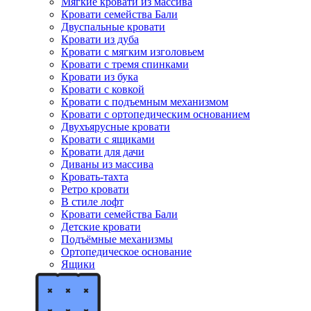
Мягкие кровати из массива
Кровати семейства Бали
Двуспальные кровати
Кровати из дуба
Кровати с мягким изголовьем
Кровати с тремя спинками
Кровати из бука
Кровати с ковкой
Кровати с подъемным механизмом
Кровати с ортопедическим основанием
Двухъярусные кровати
Кровати с ящиками
Кровати для дачи
Диваны из массива
Кровать-тахта
Ретро кровати
В стиле лофт
Кровати семейства Бали
Детские кровати
Подъёмные механизмы
Ортопедическое основание
Ящики