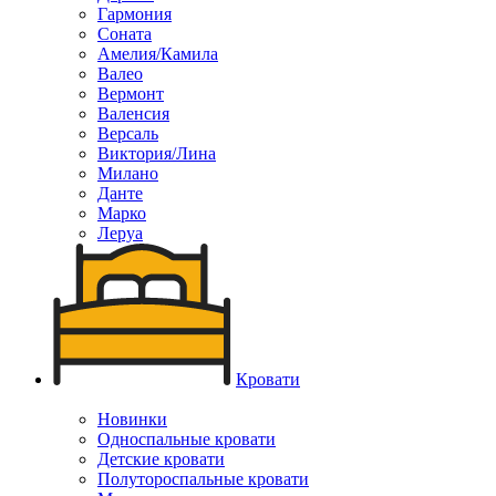
Гармония
Соната
Амелия/Камила
Валео
Вермонт
Валенсия
Версаль
Виктория/Лина
Милано
Данте
Марко
Леруа
Кровати
Новинки
Односпальные кровати
Детские кровати
Полутороспальные кровати