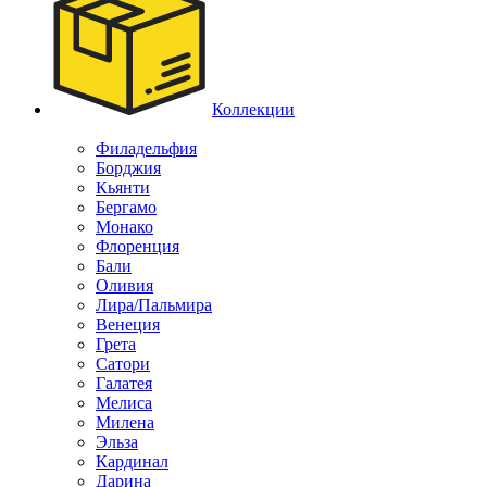
Коллекции
Филадельфия
Борджия
Кьянти
Бергамо
Монако
Флоренция
Бали
Оливия
Лира/Пальмира
Венеция
Грета
Сатори
Галатея
Мелиса
Милена
Эльза
Кардинал
Дарина