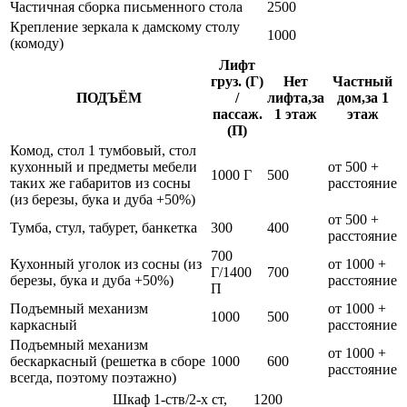
Частичная сборка письменного стола
2500
Крепление зеркала к дамскому столу
1000
(комоду)
Лифт
груз. (Г)
Нет
Частный
ПОДЪЁМ
/
лифта,за
дом,за 1
пассаж.
1 этаж
этаж
(П)
Комод, стол 1 тумбовый, стол
кухонный и предметы мебели
от 500 +
1000 Г
500
таких же габаритов из сосны
расстояние
(из березы, бука и дуба +50%)
от 500 +
Тумба, стул, табурет, банкетка
300
400
расстояние
700
Кухонный уголок из сосны (из
от 1000 +
Г/1400
700
березы, бука и дуба +50%)
расстояние
П
Подъемный механизм
от 1000 +
1000
500
каркасный
расстояние
Подъемный механизм
от 1000 +
бескаркасный (решетка в сборе
1000
600
расстояние
всегда, поэтому поэтажно)
Шкаф 1-ств/2-х ст,
1200