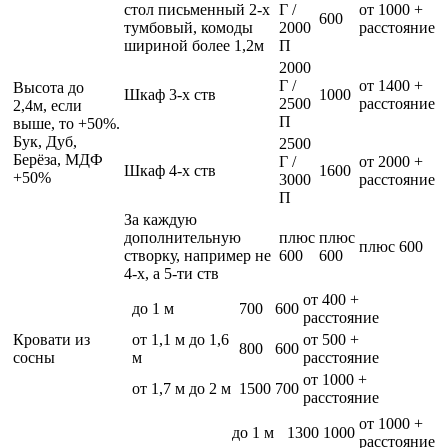
стол письменный 2-х
Г /
от 1000 +
600
тумбовый, комоды
2000
расстояние
шириной более 1,2м
П
2000
Г /
от 1400 +
Высота до
Шкаф 3-х ств
1000
2500
расстояние
2,4м, если
П
выше, то +50%.
Бук, Дуб,
2500
Берёза, МДФ
Г /
от 2000 +
Шкаф 4-х ств
1600
+50%
3000
расстояние
П
За каждую
дополнительную
плюс
плюс
плюс 600
створку, например не
600
600
4-х, а 5-ти ств
от 400 +
до 1 м
700
600
расстояние
Кровати из
от 1,1 м до 1,6
от 500 +
800
600
сосны
м
расстояние
от 1000 +
от 1,7 м до 2 м
1500
700
расстояние
от 1000 +
до 1 м
1300
1000
расстояние