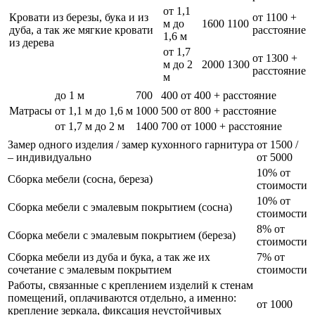
от 1,1
Кровати из березы, бука и из
от 1100 +
м до
1600
1100
дуба, а так же мягкие кровати
расстояние
1,6 м
из дерева
от 1,7
от 1300 +
м до 2
2000
1300
расстояние
м
до 1 м
700
400
от 400 + расстояние
Матрасы
от 1,1 м до 1,6 м
1000
500
от 800 + расстояние
от 1,7 м до 2 м
1400
700
от 1000 + расстояние
Замер одного изделия / замер кухонного гарнитура
от 1500 /
– индивидуально
от 5000
10% от
Сборка мебели (сосна, береза)
стоимости
10% от
Сборка мебели с эмалевым покрытием (сосна)
стоимости
8% от
Сборка мебели с эмалевым покрытием (береза)
стоимости
Сборка мебели из дуба и бука, а так же их
7% от
сочетание с эмалевым покрытием
стоимости
Работы, связанные с креплением изделий к стенам
помещений, оплачиваются отдельно, а именно:
от 1000
крепление зеркала, фиксация неустойчивых