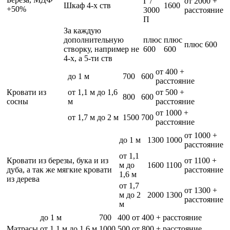
Г /
от 2000 +
Шкаф 4-х ств
1600
+50%
3000
расстояние
П
За каждую
дополнительную
плюс
плюс
плюс 600
створку, например не
600
600
4-х, а 5-ти ств
от 400 +
до 1 м
700
600
расстояние
Кровати из
от 1,1 м до 1,6
от 500 +
800
600
сосны
м
расстояние
от 1000 +
от 1,7 м до 2 м
1500
700
расстояние
от 1000 +
до 1 м
1300
1000
расстояние
от 1,1
Кровати из березы, бука и из
от 1100 +
м до
1600
1100
дуба, а так же мягкие кровати
расстояние
1,6 м
из дерева
от 1,7
от 1300 +
м до 2
2000
1300
расстояние
м
до 1 м
700
400
от 400 + расстояние
Матрасы
от 1,1 м до 1,6 м
1000
500
от 800 + расстояние