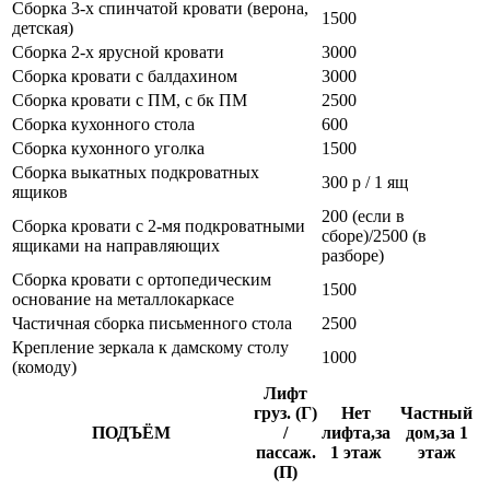
Сборка 3-х спинчатой кровати (верона,
1500
детская)
Сборка 2-х ярусной кровати
3000
Сборка кровати с балдахином
3000
Сборка кровати с ПМ, с бк ПМ
2500
Сборка кухонного стола
600
Сборка кухонного уголка
1500
Сборка выкатных подкроватных
300 р / 1 ящ
ящиков
200 (если в
Сборка кровати с 2-мя подкроватными
сборе)/2500 (в
ящиками на направляющих
разборе)
Сборка кровати с ортопедическим
1500
основание на металлокаркасе
Частичная сборка письменного стола
2500
Крепление зеркала к дамскому столу
1000
(комоду)
Лифт
груз. (Г)
Нет
Частный
ПОДЪЁМ
/
лифта,за
дом,за 1
пассаж.
1 этаж
этаж
(П)