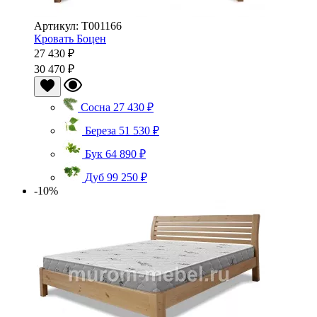
Артикул: Т001166
Кровать Боцен
27 430 ₽
30 470 ₽
Сосна
27 430 ₽
Береза
51 530 ₽
Бук
64 890 ₽
Дуб
99 250 ₽
-10%