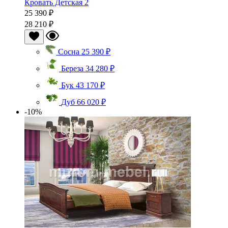
Кровать Детская 2
25 390 ₽
28 210 ₽
Сосна
25 390 ₽
Береза
34 280 ₽
Бук
43 170 ₽
Дуб
66 020 ₽
-10%