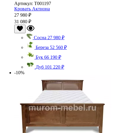
Артикул: Т001197
Кровать Актиона
27 980 ₽
31 080 ₽
Сосна
27 980 ₽
Береза
52 560 ₽
Бук
66 190 ₽
Дуб
101 220 ₽
-10%