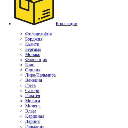
Коллекции
Филадельфия
Борджия
Кьянти
Бергамо
Монако
Флоренция
Бали
Оливия
Лира/Пальмира
Венеция
Грета
Сатори
Галатея
Мелиса
Милена
Эльза
Кардинал
Дарина
Гармония