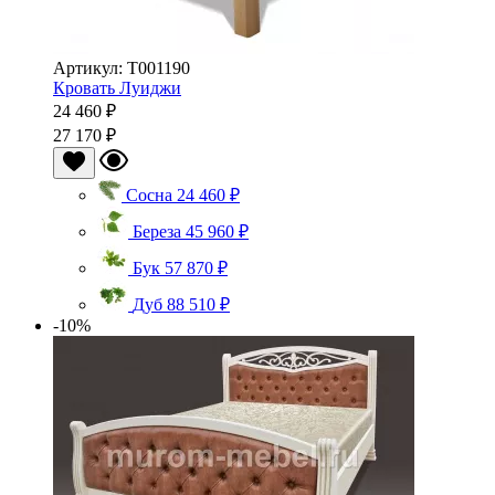
Артикул: Т001190
Кровать Луиджи
24 460 ₽
27 170 ₽
Сосна
24 460 ₽
Береза
45 960 ₽
Бук
57 870 ₽
Дуб
88 510 ₽
-10%