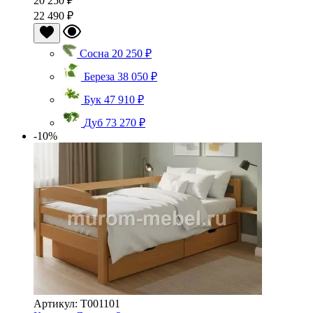
20 250 ₽
22 490 ₽
Сосна
20 250 ₽
Береза
38 050 ₽
Бук
47 910 ₽
Дуб
73 270 ₽
-10%
Артикул: Т001101