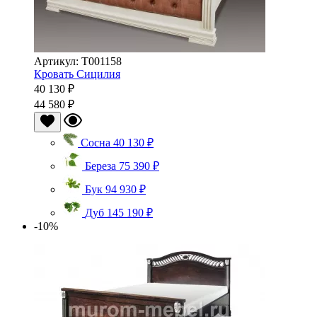
Артикул: Т001158
Кровать Сицилия
40 130 ₽
44 580 ₽
Сосна
40 130 ₽
Береза
75 390 ₽
Бук
94 930 ₽
Дуб
145 190 ₽
-10%