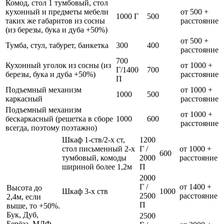
Комод, стол 1 тумбовый, стол
кухонный и предметы мебели
от 500 +
1000 Г
500
таких же габаритов из сосны
расстояние
(из березы, бука и дуба +50%)
от 500 +
Тумба, стул, табурет, банкетка
300
400
расстояние
700
Кухонный уголок из сосны (из
от 1000 +
Г/1400
700
березы, бука и дуба +50%)
расстояние
П
Подъемный механизм
от 1000 +
1000
500
каркасный
расстояние
Подъемный механизм
от 1000 +
бескаркасный (решетка в сборе
1000
600
расстояние
всегда, поэтому поэтажно)
Шкаф 1-ств/2-х ст,
1200
стол письменный 2-х
Г /
от 1000 +
600
тумбовый, комоды
2000
расстояние
шириной более 1,2м
П
2000
Г /
от 1400 +
Высота до
Шкаф 3-х ств
1000
2500
расстояние
2,4м, если
П
выше, то +50%.
Бук, Дуб,
2500
Берёза, МДФ