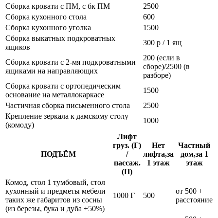
Сборка кровати с ПМ, с бк ПМ
2500
Сборка кухонного стола
600
Сборка кухонного уголка
1500
Сборка выкатных подкроватных
300 р / 1 ящ
ящиков
200 (если в
Сборка кровати с 2-мя подкроватными
сборе)/2500 (в
ящиками на направляющих
разборе)
Сборка кровати с ортопедическим
1500
основание на металлокаркасе
Частичная сборка письменного стола
2500
Крепление зеркала к дамскому столу
1000
(комоду)
Лифт
груз. (Г)
Нет
Частный
ПОДЪЁМ
/
лифта,за
дом,за 1
пассаж.
1 этаж
этаж
(П)
Комод, стол 1 тумбовый, стол
кухонный и предметы мебели
от 500 +
1000 Г
500
таких же габаритов из сосны
расстояние
(из березы, бука и дуба +50%)