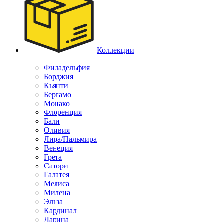
Коллекции
Филадельфия
Борджия
Кьянти
Бергамо
Монако
Флоренция
Бали
Оливия
Лира/Пальмира
Венеция
Грета
Сатори
Галатея
Мелиса
Милена
Эльза
Кардинал
Дарина