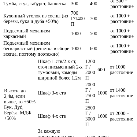
от 500 +
Тумба, стул, табурет, банкетка
300
400
расстояние
700
Кухонный уголок из сосны (из
от 1000 +
Г/1400
700
березы, бука и дуба +50%)
расстояние
П
Подъемный механизм
от 1000 +
1000
500
каркасный
расстояние
Подъемный механизм
от 1000 +
бескаркасный (решетка в сборе
1000
600
расстояние
всегда, поэтому поэтажно)
Шкаф 1-ств/2-х ст,
1200
стол письменный 2-х
Г /
от 1000 +
600
тумбовый, комоды
2000
расстояние
шириной более 1,2м
П
2000
Г /
от 1400 +
Высота до
Шкаф 3-х ств
1000
2500
расстояние
2,4м, если
П
выше, то +50%.
Бук, Дуб,
2500
Берёза, МДФ
Г /
от 2000 +
Шкаф 4-х ств
1600
+50%
3000
расстояние
П
За каждую
дополнительную
плюс
плюс