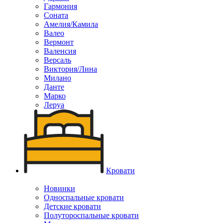
Гармония
Соната
Амелия/Камила
Валео
Вермонт
Валенсия
Версаль
Виктория/Лина
Милано
Данте
Марко
Леруа
Кровати
Новинки
Односпальные кровати
Детские кровати
Полутороспальные кровати