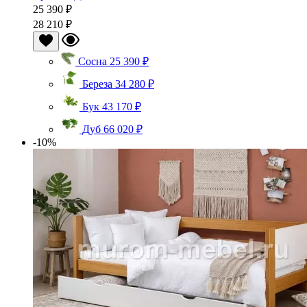
25 390 ₽
28 210 ₽
Сосна
25 390 ₽
Береза
34 280 ₽
Бук
43 170 ₽
Дуб
66 020 ₽
-10%