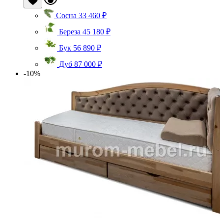
Сосна
33 460 ₽
Береза
45 180 ₽
Бук
56 890 ₽
Дуб
87 000 ₽
-10%