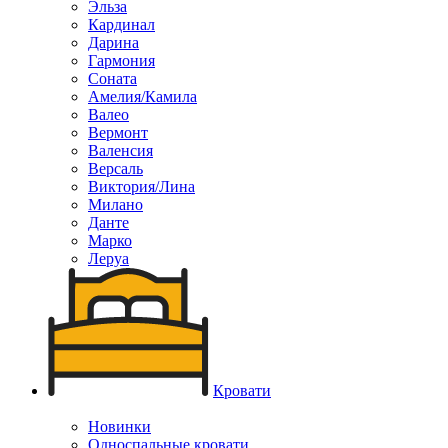
Эльза
Кардинал
Дарина
Гармония
Соната
Амелия/Камила
Валео
Вермонт
Валенсия
Версаль
Виктория/Лина
Милано
Данте
Марко
Леруа
Кровати
Новинки
Односпальные кровати