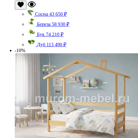
Сосна
43 650 ₽
Береза
58 930 ₽
Бук
74 210 ₽
Дуб
113 490 ₽
-10%