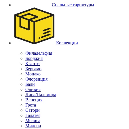
Спальные гарнитуры
Коллекции
Филадельфия
Борджия
Кьянти
Бергамо
Монако
Флоренция
Бали
Оливия
Лира/Пальмира
Венеция
Грета
Сатори
Галатея
Мелиса
Милена