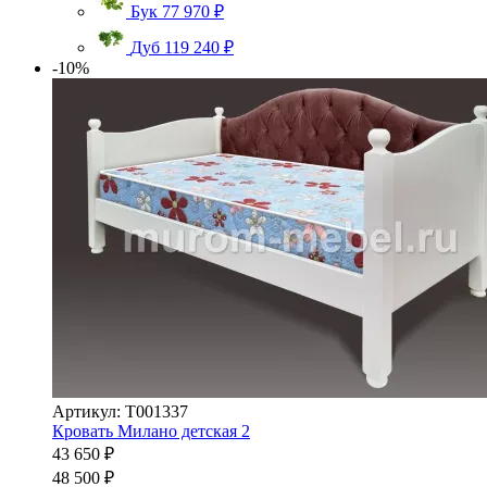
Бук
77 970 ₽
Дуб
119 240 ₽
-10%
Артикул: Т001337
Кровать Милано детская 2
43 650 ₽
48 500 ₽