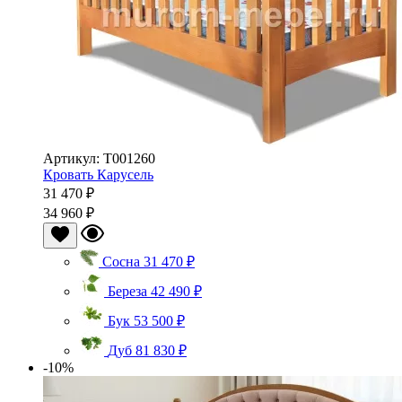
Артикул: Т001260
Кровать Карусель
31 470 ₽
34 960 ₽
Сосна
31 470 ₽
Береза
42 490 ₽
Бук
53 500 ₽
Дуб
81 830 ₽
-10%