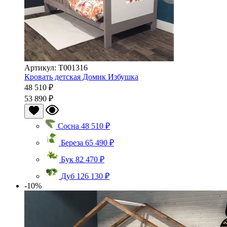
Артикул: Т001316
Кровать детская Домик Избушка
48 510 ₽
53 890 ₽
Сосна
48 510 ₽
Береза
65 490 ₽
Бук
82 470 ₽
Дуб
126 130 ₽
-10%