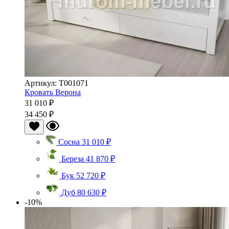
Артикул: Т001071
Кровать Верона
31 010 ₽
34 450 ₽
Сосна
31 010 ₽
Береза
41 870 ₽
Бук
52 720 ₽
Дуб
80 630 ₽
-10%