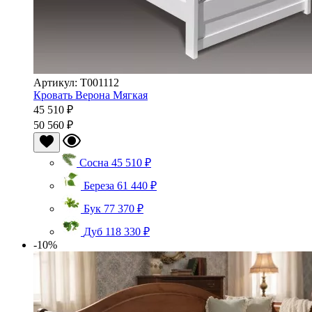
Артикул: Т001112
Кровать Верона Мягкая
45 510 ₽
50 560 ₽
Сосна
45 510 ₽
Береза
61 440 ₽
Бук
77 370 ₽
Дуб
118 330 ₽
-10%