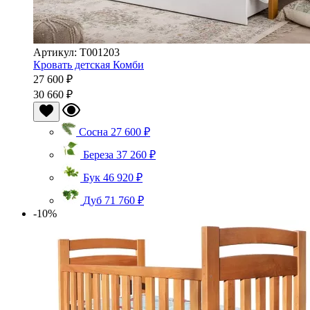
Артикул: Т001203
Кровать детская Комби
27 600 ₽
30 660 ₽
Сосна
27 600 ₽
Береза
37 260 ₽
Бук
46 920 ₽
Дуб
71 760 ₽
-10%