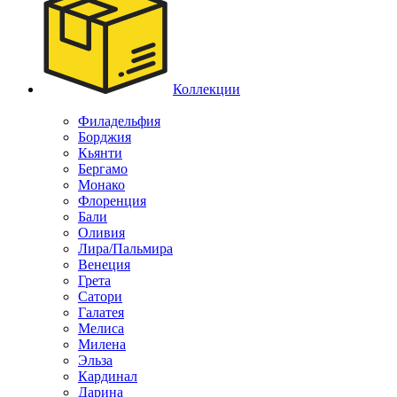
Коллекции
Филадельфия
Борджия
Кьянти
Бергамо
Монако
Флоренция
Бали
Оливия
Лира/Пальмира
Венеция
Грета
Сатори
Галатея
Мелиса
Милена
Эльза
Кардинал
Дарина