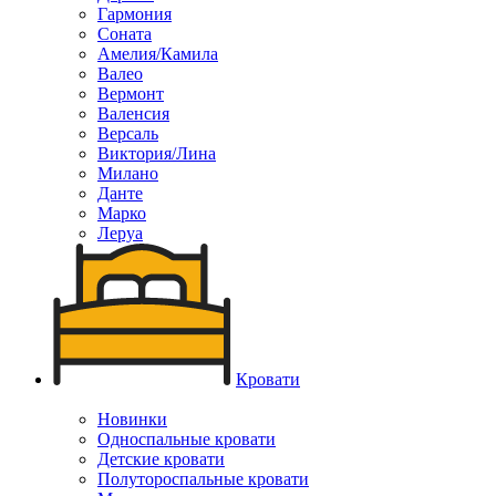
Гармония
Соната
Амелия/Камила
Валео
Вермонт
Валенсия
Версаль
Виктория/Лина
Милано
Данте
Марко
Леруа
Кровати
Новинки
Односпальные кровати
Детские кровати
Полутороспальные кровати