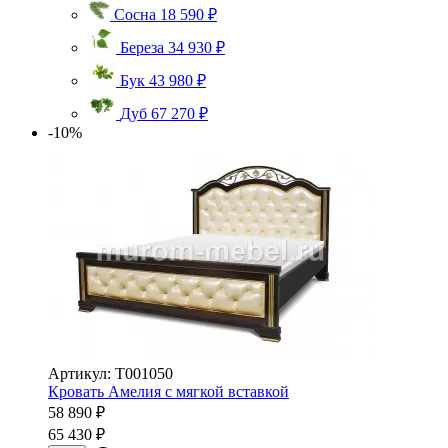
Сосна
18 590 ₽
Береза
34 930 ₽
Бук
43 980 ₽
Дуб
67 270 ₽
-10%
Артикул: Т001050
Кровать Амелия с мягкой вставкой
58 890 ₽
65 430 ₽