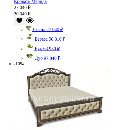
Кровать Мерида
27 040 ₽
30 040 ₽
Сосна
27 040 ₽
Береза
50 810 ₽
Бук
63 980 ₽
Дуб
97 840 ₽
-10%