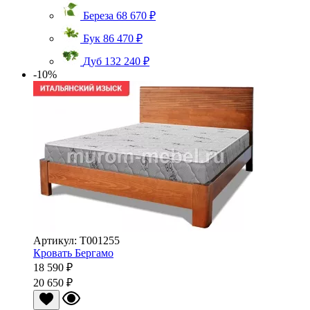
Береза
68 670 ₽
Бук
86 470 ₽
Дуб
132 240 ₽
-10%
Артикул: Т001255
Кровать Бергамо
18 590 ₽
20 650 ₽