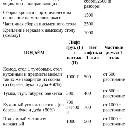
сборе)/2500 (в
ящиками на направляющих
разборе)
Сборка кровати с ортопедическим
1500
основание на металлокаркасе
Частичная сборка письменного стола
2500
Крепление зеркала к дамскому столу
1000
(комоду)
Лифт
груз. (Г)
Нет
Частный
ПОДЪЁМ
/
лифта,за
дом,за 1
пассаж.
1 этаж
этаж
(П)
Комод, стол 1 тумбовый, стол
кухонный и предметы мебели
от 500 +
1000 Г
500
таких же габаритов из сосны
расстояние
(из березы, бука и дуба +50%)
от 500 +
Тумба, стул, табурет, банкетка
300
400
расстояние
700
Кухонный уголок из сосны (из
от 1000 +
Г/1400
700
березы, бука и дуба +50%)
расстояние
П
Подъемный механизм
от 1000 +
1000
500
каркасный
расстояние