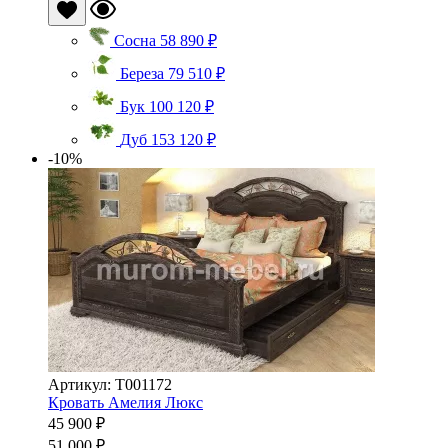
Сосна
58 890 ₽
Береза
79 510 ₽
Бук
100 120 ₽
Дуб
153 120 ₽
-10%
Артикул: Т001172
Кровать Амелия Люкс
45 900 ₽
51 000 ₽