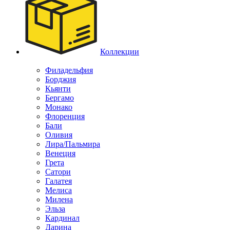
Коллекции
Филадельфия
Борджия
Кьянти
Бергамо
Монако
Флоренция
Бали
Оливия
Лира/Пальмира
Венеция
Грета
Сатори
Галатея
Мелиса
Милена
Эльза
Кардинал
Дарина