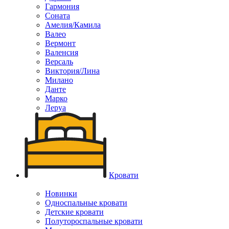
Гармония
Соната
Амелия/Камила
Валео
Вермонт
Валенсия
Версаль
Виктория/Лина
Милано
Данте
Марко
Леруа
Кровати
Новинки
Односпальные кровати
Детские кровати
Полутороспальные кровати