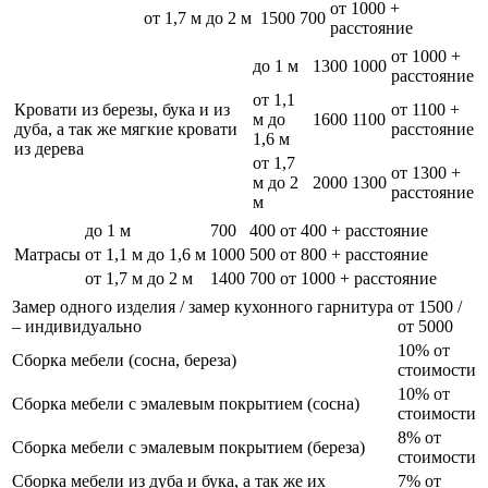
от 1000 +
от 1,7 м до 2 м
1500
700
расстояние
от 1000 +
до 1 м
1300
1000
расстояние
от 1,1
Кровати из березы, бука и из
от 1100 +
м до
1600
1100
дуба, а так же мягкие кровати
расстояние
1,6 м
из дерева
от 1,7
от 1300 +
м до 2
2000
1300
расстояние
м
до 1 м
700
400
от 400 + расстояние
Матрасы
от 1,1 м до 1,6 м
1000
500
от 800 + расстояние
от 1,7 м до 2 м
1400
700
от 1000 + расстояние
Замер одного изделия / замер кухонного гарнитура
от 1500 /
– индивидуально
от 5000
10% от
Сборка мебели (сосна, береза)
стоимости
10% от
Сборка мебели с эмалевым покрытием (сосна)
стоимости
8% от
Сборка мебели с эмалевым покрытием (береза)
стоимости
Сборка мебели из дуба и бука, а так же их
7% от