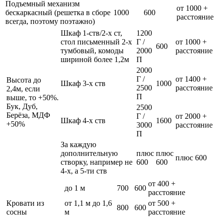
Подъемный механизм
от 1000 +
бескаркасный (решетка в сборе
1000
600
расстояние
всегда, поэтому поэтажно)
Шкаф 1-ств/2-х ст,
1200
стол письменный 2-х
Г /
от 1000 +
600
тумбовый, комоды
2000
расстояние
шириной более 1,2м
П
2000
Г /
от 1400 +
Высота до
Шкаф 3-х ств
1000
2500
расстояние
2,4м, если
П
выше, то +50%.
Бук, Дуб,
2500
Берёза, МДФ
Г /
от 2000 +
Шкаф 4-х ств
1600
+50%
3000
расстояние
П
За каждую
дополнительную
плюс
плюс
плюс 600
створку, например не
600
600
4-х, а 5-ти ств
от 400 +
до 1 м
700
600
расстояние
Кровати из
от 1,1 м до 1,6
от 500 +
800
600
сосны
м
расстояние