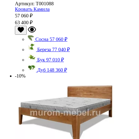
Артикул: Т001088
Кровать Камила
57 060 ₽
63 400 ₽
Сосна
57 060 ₽
Береза
77 040 ₽
Бук
97 010 ₽
Дуб
148 360 ₽
-10%