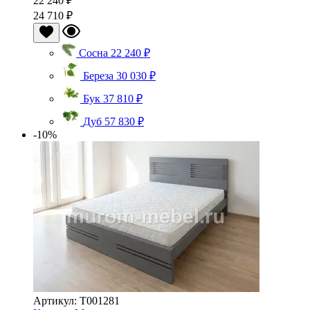
22 240 ₽
24 710 ₽
Сосна
22 240 ₽
Береза
30 030 ₽
Бук
37 810 ₽
Дуб
57 830 ₽
-10%
Артикул: Т001281