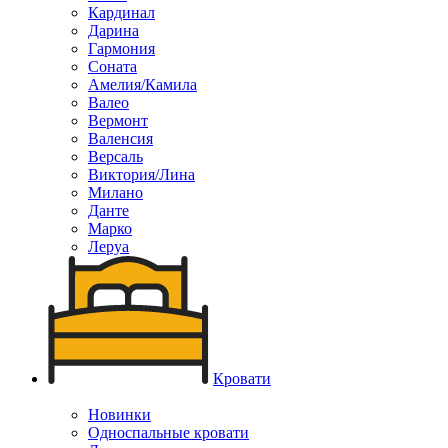
Кардинал
Дарина
Гармония
Соната
Амелия/Камила
Валео
Вермонт
Валенсия
Версаль
Виктория/Лина
Милано
Данте
Марко
Леруа
Кровати
Новинки
Односпальные кровати