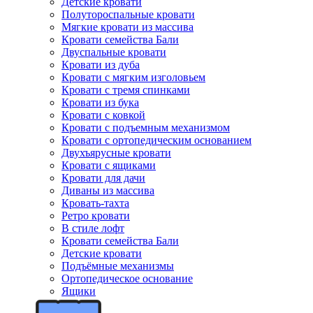
Детские кровати
Полутороспальные кровати
Мягкие кровати из массива
Кровати семейства Бали
Двуспальные кровати
Кровати из дуба
Кровати с мягким изголовьем
Кровати с тремя спинками
Кровати из бука
Кровати с ковкой
Кровати с подъемным механизмом
Кровати с ортопедическим основанием
Двухъярусные кровати
Кровати с ящиками
Кровати для дачи
Диваны из массива
Кровать-тахта
Ретро кровати
В стиле лофт
Кровати семейства Бали
Детские кровати
Подъёмные механизмы
Ортопедическое основание
Ящики