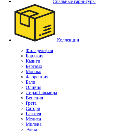
Спальные гарнитуры
Коллекции
Филадельфия
Борджия
Кьянти
Бергамо
Монако
Флоренция
Бали
Оливия
Лира/Пальмира
Венеция
Грета
Сатори
Галатея
Мелиса
Милена
Эльза