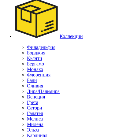
Коллекции
Филадельфия
Борджия
Кьянти
Бергамо
Монако
Флоренция
Бали
Оливия
Лира/Пальмира
Венеция
Грета
Сатори
Галатея
Мелиса
Милена
Эльза
Кардинал