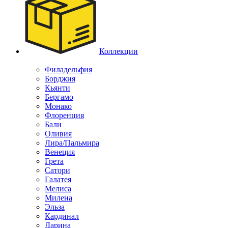
Коллекции
Филадельфия
Борджия
Кьянти
Бергамо
Монако
Флоренция
Бали
Оливия
Лира/Пальмира
Венеция
Грета
Сатори
Галатея
Мелиса
Милена
Эльза
Кардинал
Дарина