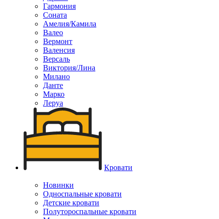
Гармония
Соната
Амелия/Камила
Валео
Вермонт
Валенсия
Версаль
Виктория/Лина
Милано
Данте
Марко
Леруа
Кровати
Новинки
Односпальные кровати
Детские кровати
Полутороспальные кровати