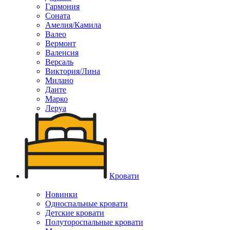
Гармония
Соната
Амелия/Камила
Валео
Вермонт
Валенсия
Версаль
Виктория/Лина
Милано
Данте
Марко
Леруа
Кровати
Новинки
Односпальные кровати
Детские кровати
Полутороспальные кровати