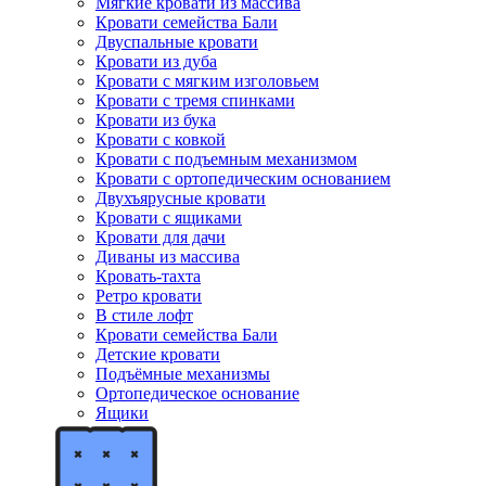
Мягкие кровати из массива
Кровати семейства Бали
Двуспальные кровати
Кровати из дуба
Кровати с мягким изголовьем
Кровати с тремя спинками
Кровати из бука
Кровати с ковкой
Кровати с подъемным механизмом
Кровати с ортопедическим основанием
Двухъярусные кровати
Кровати с ящиками
Кровати для дачи
Диваны из массива
Кровать-тахта
Ретро кровати
В стиле лофт
Кровати семейства Бали
Детские кровати
Подъёмные механизмы
Ортопедическое основание
Ящики