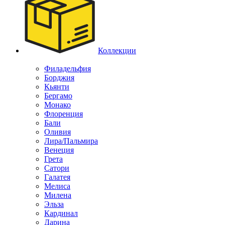
Коллекции
Филадельфия
Борджия
Кьянти
Бергамо
Монако
Флоренция
Бали
Оливия
Лира/Пальмира
Венеция
Грета
Сатори
Галатея
Мелиса
Милена
Эльза
Кардинал
Дарина