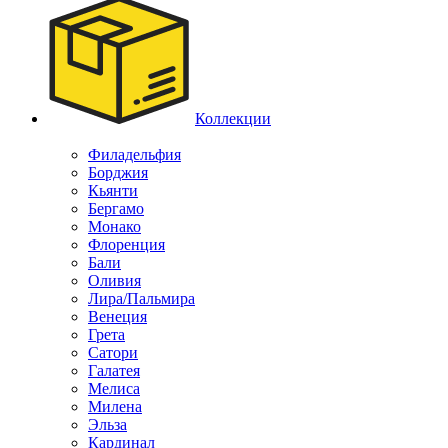
Коллекции
Филадельфия
Борджия
Кьянти
Бергамо
Монако
Флоренция
Бали
Оливия
Лира/Пальмира
Венеция
Грета
Сатори
Галатея
Мелиса
Милена
Эльза
Кардинал