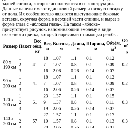
задней спинки, которые используются в ее конструкции.
Данные панели имеют одинаковый размер и низкую посадку
от пола. Их особенностью являются выступающие боковые
вставки, округлая форма в верхней части спинки, и вырез в
форме глаза с «яблоком глаза». На таком «яблоке»
присутствует рисунок, напоминающий эмблему в виде
сказочного цветка, который нарисован с помощью резьбы.
Об
Вес
Объём,
Вес,
Высота,
Длина,
Ширина,
о
Размер
Пакет
общ,
3
кг
м
м
м
м
кг
1
18
1.07
1.1
0.1
0.12
80 x
2
41
7
1.07
0.8
0.1
0.09
0.2
190 см
3
16
2.06
0.26
0.14
0.07
1
18
1.07
1.1
0.1
0.12
90 x
2
41
7
1.07
0.8
0.1
0.09
0.2
200 см
3
16
2.06
0.26
0.14
0.07
1
23
1.37
1.1
0.1
0.15
120 x
2
51
9
1.37
0.8
0.1
0.11
0.3
200 см
3
19
2.06
0.26
0.14
0.07
1
27
1.57
1.1
0.1
0.17
140 x
2
57
10
1.57
0.8
0.1
0.13
0.3
200 см
3
20
2.06
0.26
0.14
0.07