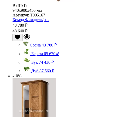
ВхШхГ:
940x900x450 мм
Артикул: Т005167
Комод Филадельфия
43 780 ₽
48 640 ₽
Сосна
43 780 ₽
Береза
65 670 ₽
Бук
74 430 ₽
Дуб
87 560 ₽
-10%