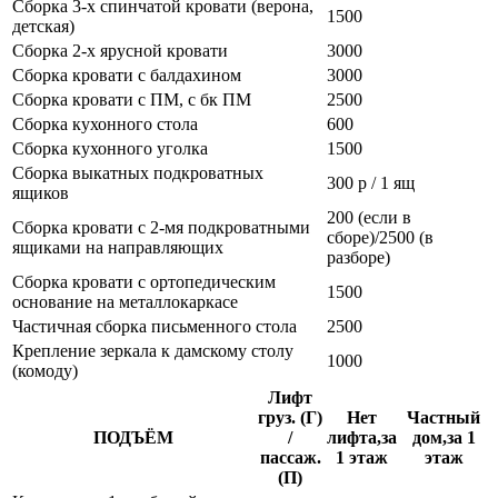
Сборка 3-х спинчатой кровати (верона,
1500
детская)
Сборка 2-х ярусной кровати
3000
Сборка кровати с балдахином
3000
Сборка кровати с ПМ, с бк ПМ
2500
Сборка кухонного стола
600
Сборка кухонного уголка
1500
Сборка выкатных подкроватных
300 р / 1 ящ
ящиков
200 (если в
Сборка кровати с 2-мя подкроватными
сборе)/2500 (в
ящиками на направляющих
разборе)
Сборка кровати с ортопедическим
1500
основание на металлокаркасе
Частичная сборка письменного стола
2500
Крепление зеркала к дамскому столу
1000
(комоду)
Лифт
груз. (Г)
Нет
Частный
ПОДЪЁМ
/
лифта,за
дом,за 1
пассаж.
1 этаж
этаж
(П)