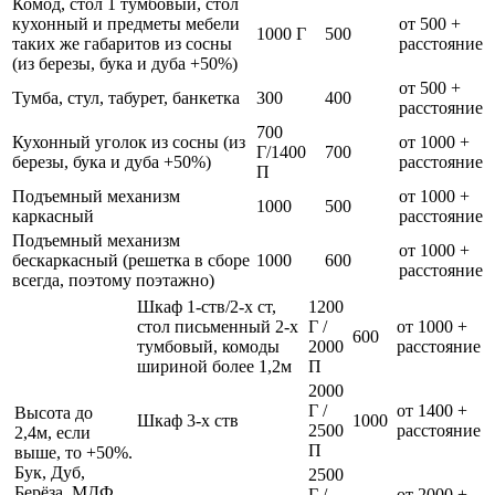
Комод, стол 1 тумбовый, стол
кухонный и предметы мебели
от 500 +
1000 Г
500
таких же габаритов из сосны
расстояние
(из березы, бука и дуба +50%)
от 500 +
Тумба, стул, табурет, банкетка
300
400
расстояние
700
Кухонный уголок из сосны (из
от 1000 +
Г/1400
700
березы, бука и дуба +50%)
расстояние
П
Подъемный механизм
от 1000 +
1000
500
каркасный
расстояние
Подъемный механизм
от 1000 +
бескаркасный (решетка в сборе
1000
600
расстояние
всегда, поэтому поэтажно)
Шкаф 1-ств/2-х ст,
1200
стол письменный 2-х
Г /
от 1000 +
600
тумбовый, комоды
2000
расстояние
шириной более 1,2м
П
2000
Г /
от 1400 +
Высота до
Шкаф 3-х ств
1000
2500
расстояние
2,4м, если
П
выше, то +50%.
Бук, Дуб,
2500
Берёза, МДФ
Г /
от 2000 +