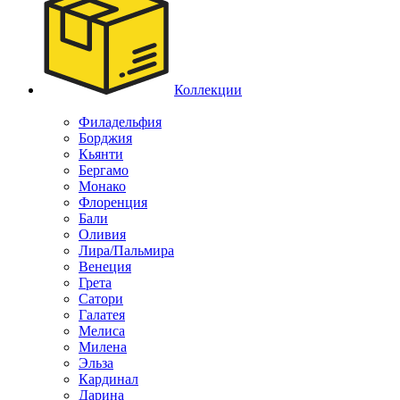
Коллекции
Филадельфия
Борджия
Кьянти
Бергамо
Монако
Флоренция
Бали
Оливия
Лира/Пальмира
Венеция
Грета
Сатори
Галатея
Мелиса
Милена
Эльза
Кардинал
Дарина