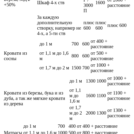
Шкаф 4-х ств
1600
+50%
3000
расстояние
П
За каждую
дополнительную
плюс
плюс
плюс 600
створку, например не
600
600
4-х, а 5-ти ств
от 400 +
до 1 м
700
600
расстояние
Кровати из
от 1,1 м до 1,6
от 500 +
800
600
сосны
м
расстояние
от 1000 +
от 1,7 м до 2 м
1500
700
расстояние
от 1000 +
до 1 м
1300
1000
расстояние
от 1,1
Кровати из березы, бука и из
от 1100 +
м до
1600
1100
дуба, а так же мягкие кровати
расстояние
1,6 м
из дерева
от 1,7
от 1300 +
м до 2
2000
1300
расстояние
м
до 1 м
700
400
от 400 + расстояние
Матрасы
от 1,1 м до 1,6 м
1000
500
от 800 + расстояние