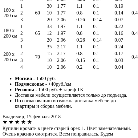
1
30
1.77
1.1
0.1
0.19
160 x
2
60
10
1.77
0.8
0.1
0.14
0.4
200 см
3
20
2.06
0.26
0.14
0.07
1
33
1.97
1.1
0.1
0.22
180 x
2
65
12
1.97
0.8
0.1
0.16
0.4
200 см
3
20
2.06
0.26
0.14
0.07
1
35
2.17
1.1
0.1
0.24
2
15
2.17
0.8
0.1
0.17
200 x
70
0.4
200 см
3
10
2.06
0.15
0.1
0.03
4
10
2.06
0.2
0.1
0.04
Москва
- 1500 руб.
Подмосковье
- +40руб./км
Регионы
- 1500 руб. + тариф ТК
Доставка мебели осуществляется только до подъезда.
По согласованию возможна доставка мебели до
квартиры и сборка мебели.
Владимир,
15 февраля 2018
Купили кровать в цвете старый орех-1. Цвет замечательный.
Очень красиво смотрится. Всем понравилась. Будем