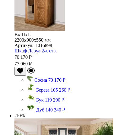
ВхШхГ:
2200x900x550 мм
Артикул: T016898
Шкаф Леруа 2-х ств.
70 170 ₽
77 960 ₽
Сосна
70 170 ₽
Береза
105 260 ₽
Бук
119 290 ₽
Дуб
140 340 ₽
-10%