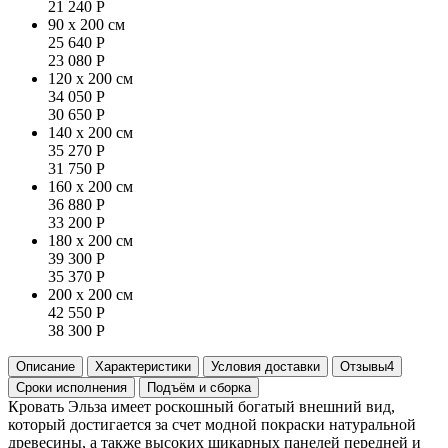
21 240
Р
90 x 200 см
25 640
Р
23 080
Р
120 x 200 см
34 050
Р
30 650
Р
140 x 200 см
35 270
Р
31 750
Р
160 x 200 см
36 880
Р
33 200
Р
180 x 200 см
39 300
Р
35 370
Р
200 x 200 см
42 550
Р
38 300
Р
Описание
Характеристики
Условия доставки
Отзывы
4
Сроки исполнения
Подъём и сборка
Кровать Эльза имеет роскошный богатый внешний вид,
который достигается за счет модной покраски натуральной
древесины, а также высоких шикарных панелей передней и