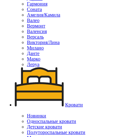
Гармония
Соната
Амелия/Камила
Валео
Вермонт
Валенсия
Версаль
Виктория/Лина
Милано
Данте
Марко
Леруа
Кровати
Новинки
Односпальные кровати
Детские кровати
Полутороспальные кровати