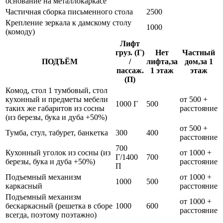
основание на металлокаркасе
Частичная сборка письменного стола
2500
Крепление зеркала к дамскому столу
1000
(комоду)
Лифт
груз. (Г)
Нет
Частный
ПОДЪЁМ
/
лифта,за
дом,за 1
пассаж.
1 этаж
этаж
(П)
Комод, стол 1 тумбовый, стол
кухонный и предметы мебели
от 500 +
1000 Г
500
таких же габаритов из сосны
расстояние
(из березы, бука и дуба +50%)
от 500 +
Тумба, стул, табурет, банкетка
300
400
расстояние
700
Кухонный уголок из сосны (из
от 1000 +
Г/1400
700
березы, бука и дуба +50%)
расстояние
П
Подъемный механизм
от 1000 +
1000
500
каркасный
расстояние
Подъемный механизм
от 1000 +
бескаркасный (решетка в сборе
1000
600
расстояние
всегда, поэтому поэтажно)