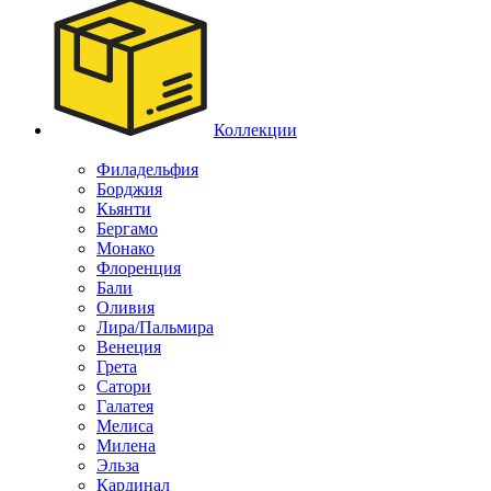
Коллекции
Филадельфия
Борджия
Кьянти
Бергамо
Монако
Флоренция
Бали
Оливия
Лира/Пальмира
Венеция
Грета
Сатори
Галатея
Мелиса
Милена
Эльза
Кардинал