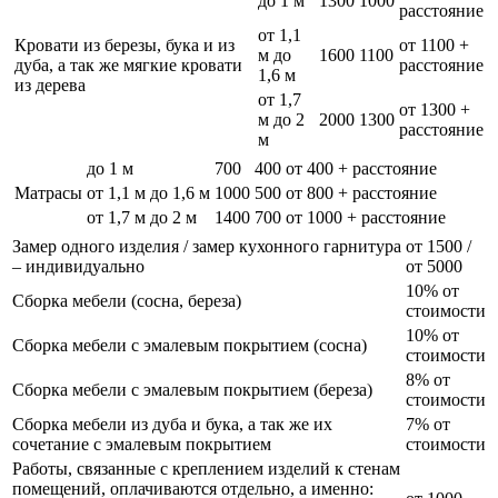
до 1 м
1300
1000
расстояние
от 1,1
Кровати из березы, бука и из
от 1100 +
м до
1600
1100
дуба, а так же мягкие кровати
расстояние
1,6 м
из дерева
от 1,7
от 1300 +
м до 2
2000
1300
расстояние
м
до 1 м
700
400
от 400 + расстояние
Матрасы
от 1,1 м до 1,6 м
1000
500
от 800 + расстояние
от 1,7 м до 2 м
1400
700
от 1000 + расстояние
Замер одного изделия / замер кухонного гарнитура
от 1500 /
– индивидуально
от 5000
10% от
Сборка мебели (сосна, береза)
стоимости
10% от
Сборка мебели с эмалевым покрытием (сосна)
стоимости
8% от
Сборка мебели с эмалевым покрытием (береза)
стоимости
Сборка мебели из дуба и бука, а так же их
7% от
сочетание с эмалевым покрытием
стоимости
Работы, связанные с креплением изделий к стенам
помещений, оплачиваются отдельно, а именно: