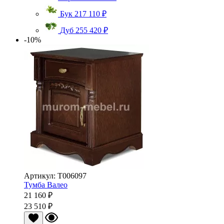
Бук
217 110 ₽
Дуб
255 420 ₽
-10%
Артикул: Т006097
Тумба Валео
21 160 ₽
23 510 ₽