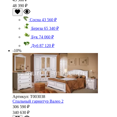
48 390 ₽
Сосна
43 560 ₽
Береза
65 340 ₽
Бук
74 060 ₽
Дуб
87 120 ₽
-10%
Артикул: Т003038
Спальный гарнитур Валео 2
306 590 ₽
340 630 ₽