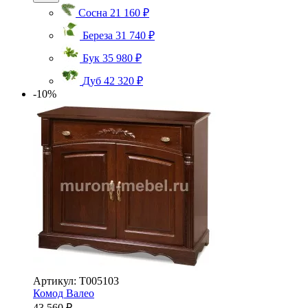
Сосна
21 160 ₽
Береза
31 740 ₽
Бук
35 980 ₽
Дуб
42 320 ₽
-10%
Артикул: Т005103
Комод Валео
43 560 ₽