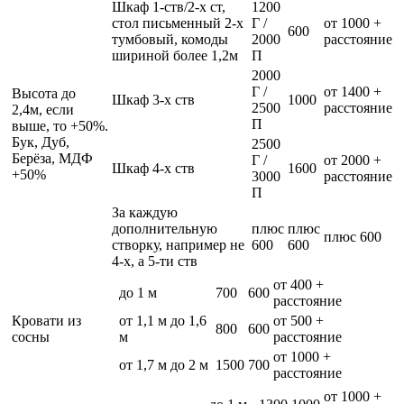
Шкаф 1-ств/2-х ст,
1200
стол письменный 2-х
Г /
от 1000 +
600
тумбовый, комоды
2000
расстояние
шириной более 1,2м
П
2000
Г /
от 1400 +
Высота до
Шкаф 3-х ств
1000
2500
расстояние
2,4м, если
П
выше, то +50%.
Бук, Дуб,
2500
Берёза, МДФ
Г /
от 2000 +
Шкаф 4-х ств
1600
+50%
3000
расстояние
П
За каждую
дополнительную
плюс
плюс
плюс 600
створку, например не
600
600
4-х, а 5-ти ств
от 400 +
до 1 м
700
600
расстояние
Кровати из
от 1,1 м до 1,6
от 500 +
800
600
сосны
м
расстояние
от 1000 +
от 1,7 м до 2 м
1500
700
расстояние
от 1000 +