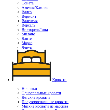
Соната
Амелия/Камила
Валео
Вермонт
Валенсия
Версаль
Виктория/Лина
Милано
Данте
Марко
Леруа
Кровати
Новинки
Односпальные кровати
Детские кровати
Полутороспальные кровати
Мягкие кровати из массива