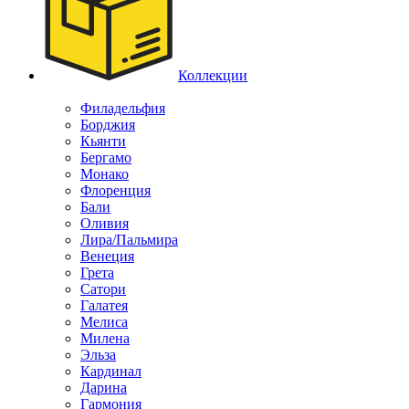
Коллекции
Филадельфия
Борджия
Кьянти
Бергамо
Монако
Флоренция
Бали
Оливия
Лира/Пальмира
Венеция
Грета
Сатори
Галатея
Мелиса
Милена
Эльза
Кардинал
Дарина
Гармония