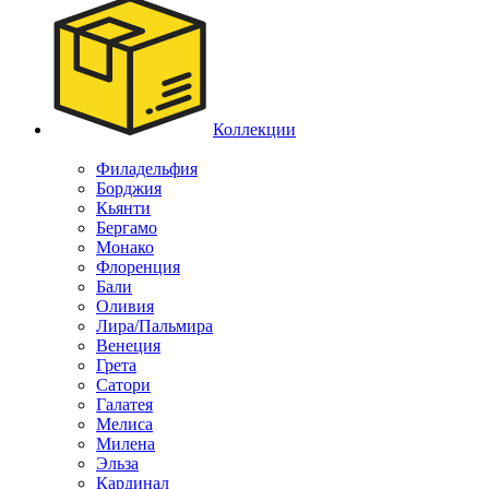
Коллекции
Филадельфия
Борджия
Кьянти
Бергамо
Монако
Флоренция
Бали
Оливия
Лира/Пальмира
Венеция
Грета
Сатори
Галатея
Мелиса
Милена
Эльза
Кардинал