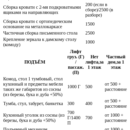
200 (если в
Сборка кровати с 2-мя подкроватными
сборе)/2500 (в
ящиками на направляющих
разборе)
Сборка кровати с ортопедическим
1500
основание на металлокаркасе
Частичная сборка письменного стола
2500
Крепление зеркала к дамскому столу
1000
(комоду)
Лифт
груз. (Г)
Нет
Частный
ПОДЪЁМ
/
лифта,за
дом,за 1
пассаж.
1 этаж
этаж
(П)
Комод, стол 1 тумбовый, стол
кухонный и предметы мебели
от 500 +
1000 Г
500
таких же габаритов из сосны
расстояние
(из березы, бука и дуба +50%)
от 500 +
Тумба, стул, табурет, банкетка
300
400
расстояние
700
Кухонный уголок из сосны (из
от 1000 +
Г/1400
700
березы, бука и дуба +50%)
расстояние
П
Подъемный механизм
от 1000 +