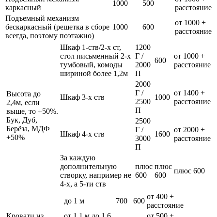
1000
500
каркасный
расстояние
Подъемный механизм
от 1000 +
бескаркасный (решетка в сборе
1000
600
расстояние
всегда, поэтому поэтажно)
Шкаф 1-ств/2-х ст,
1200
стол письменный 2-х
Г /
от 1000 +
600
тумбовый, комоды
2000
расстояние
шириной более 1,2м
П
2000
Г /
от 1400 +
Высота до
Шкаф 3-х ств
1000
2500
расстояние
2,4м, если
П
выше, то +50%.
Бук, Дуб,
2500
Берёза, МДФ
Г /
от 2000 +
Шкаф 4-х ств
1600
+50%
3000
расстояние
П
За каждую
дополнительную
плюс
плюс
плюс 600
створку, например не
600
600
4-х, а 5-ти ств
от 400 +
до 1 м
700
600
расстояние
Кровати из
от 1,1 м до 1,6
от 500 +