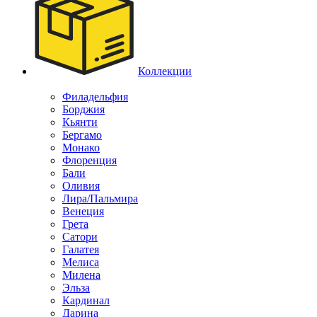
Коллекции
Филадельфия
Борджия
Кьянти
Бергамо
Монако
Флоренция
Бали
Оливия
Лира/Пальмира
Венеция
Грета
Сатори
Галатея
Мелиса
Милена
Эльза
Кардинал
Дарина