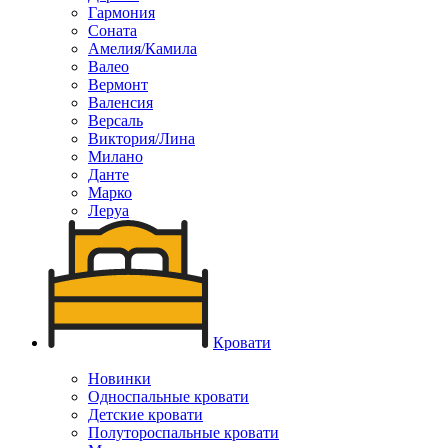
Гармония
Соната
Амелия/Камила
Валео
Вермонт
Валенсия
Версаль
Виктория/Лина
Милано
Данте
Марко
Леруа
Кровати
Новинки
Односпальные кровати
Детские кровати
Полутороспальные кровати