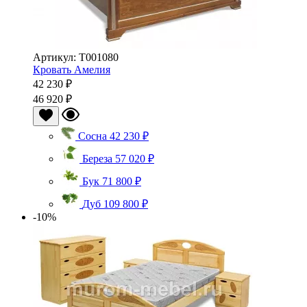
Артикул: Т001080
Кровать Амелия
42 230 ₽
46 920 ₽
Сосна
42 230 ₽
Береза
57 020 ₽
Бук
71 800 ₽
Дуб
109 800 ₽
-10%