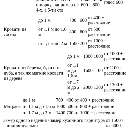
плюс 600
створку, например не
600
600
4-х, а 5-ти ств
от 400 +
до 1 м
700
600
расстояние
Кровати из
от 1,1 м до 1,6
от 500 +
800
600
сосны
м
расстояние
от 1000 +
от 1,7 м до 2 м
1500
700
расстояние
от 1000 +
до 1 м
1300
1000
расстояние
от 1,1
Кровати из березы, бука и из
от 1100 +
м до
1600
1100
дуба, а так же мягкие кровати
расстояние
1,6 м
из дерева
от 1,7
от 1300 +
м до 2
2000
1300
расстояние
м
до 1 м
700
400
от 400 + расстояние
Матрасы
от 1,1 м до 1,6 м
1000
500
от 800 + расстояние
от 1,7 м до 2 м
1400
700
от 1000 + расстояние
Замер одного изделия / замер кухонного гарнитура
от 1500 /
– индивидуально
от 5000