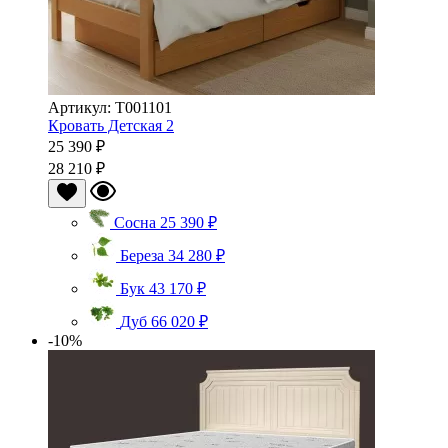
Артикул: Т001101
Кровать Детская 2
25 390 ₽
28 210 ₽
Сосна
25 390 ₽
Береза
34 280 ₽
Бук
43 170 ₽
Дуб
66 020 ₽
-10%