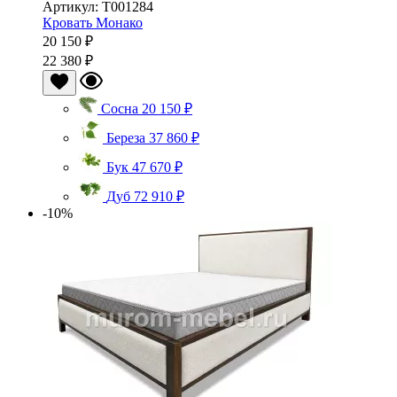
Артикул: Т001284
Кровать Монако
20 150 ₽
22 380 ₽
Сосна
20 150 ₽
Береза
37 860 ₽
Бук
47 670 ₽
Дуб
72 910 ₽
-10%