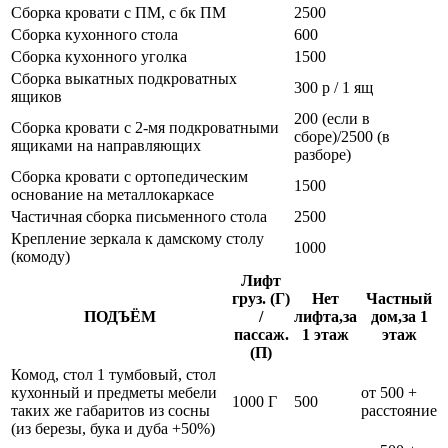
Сборка кровати с ПМ, с бк ПМ
2500
Сборка кухонного стола
600
Сборка кухонного уголка
1500
Сборка выкатных подкроватных
300 р / 1 ящ
ящиков
200 (если в
Сборка кровати с 2-мя подкроватными
сборе)/2500 (в
ящиками на направляющих
разборе)
Сборка кровати с ортопедическим
1500
основание на металлокаркасе
Частичная сборка письменного стола
2500
Крепление зеркала к дамскому столу
1000
(комоду)
Лифт
груз. (Г)
Нет
Частный
ПОДЪЁМ
/
лифта,за
дом,за 1
пассаж.
1 этаж
этаж
(П)
Комод, стол 1 тумбовый, стол
кухонный и предметы мебели
от 500 +
1000 Г
500
таких же габаритов из сосны
расстояние
(из березы, бука и дуба +50%)