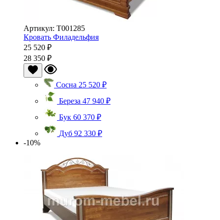
Артикул: Т001285
Кровать Филадельфия
25 520 ₽
28 350 ₽
Сосна
25 520 ₽
Береза
47 940 ₽
Бук
60 370 ₽
Дуб
92 330 ₽
-10%