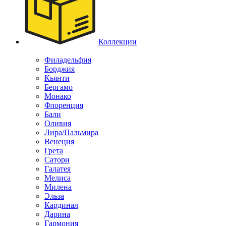
Коллекции
Филадельфия
Борджия
Кьянти
Бергамо
Монако
Флоренция
Бали
Оливия
Лира/Пальмира
Венеция
Грета
Сатори
Галатея
Мелиса
Милена
Эльза
Кардинал
Дарина
Гармония