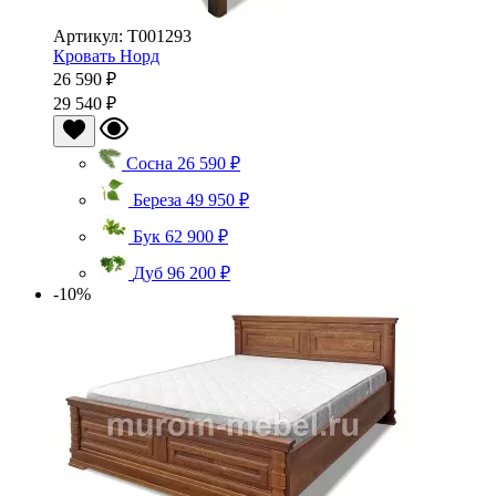
Артикул: Т001293
Кровать Норд
26 590 ₽
29 540 ₽
Сосна
26 590 ₽
Береза
49 950 ₽
Бук
62 900 ₽
Дуб
96 200 ₽
-10%