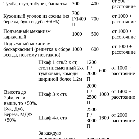
от 500 +
Тумба, стул, табурет, банкетка
300
400
расстояние
700
Кухонный уголок из сосны (из
от 1000 +
Г/1400
700
березы, бука и дуба +50%)
расстояние
П
Подъемный механизм
от 1000 +
1000
500
каркасный
расстояние
Подъемный механизм
от 1000 +
бескаркасный (решетка в сборе
1000
600
расстояние
всегда, поэтому поэтажно)
Шкаф 1-ств/2-х ст,
1200
стол письменный 2-х
Г /
от 1000 +
600
тумбовый, комоды
2000
расстояние
шириной более 1,2м
П
2000
Г /
от 1400 +
Высота до
Шкаф 3-х ств
1000
2500
расстояние
2,4м, если
П
выше, то +50%.
Бук, Дуб,
2500
Берёза, МДФ
Г /
от 2000 +
Шкаф 4-х ств
1600
+50%
3000
расстояние
П
За каждую
дополнительную
плюс
плюс