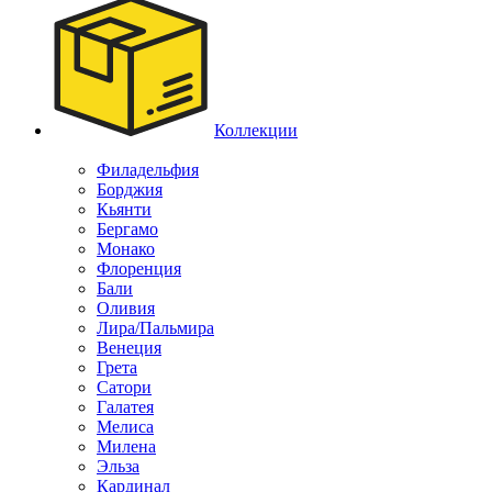
Коллекции
Филадельфия
Борджия
Кьянти
Бергамо
Монако
Флоренция
Бали
Оливия
Лира/Пальмира
Венеция
Грета
Сатори
Галатея
Мелиса
Милена
Эльза
Кардинал