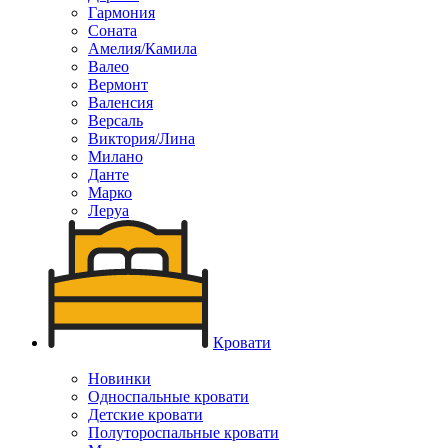
Гармония
Соната
Амелия/Камила
Валео
Вермонт
Валенсия
Версаль
Виктория/Лина
Милано
Данте
Марко
Леруа
Кровати
Новинки
Односпальные кровати
Детские кровати
Полутороспальные кровати