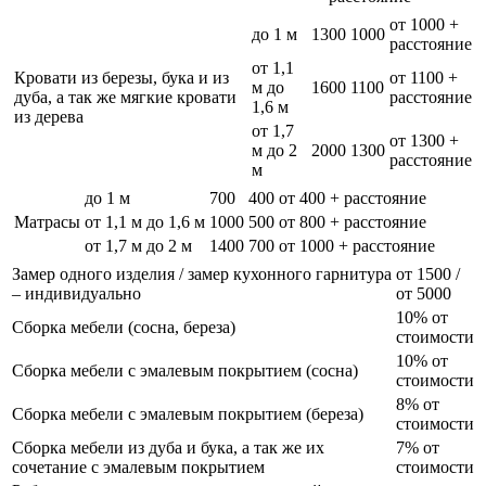
от 1000 +
до 1 м
1300
1000
расстояние
от 1,1
Кровати из березы, бука и из
от 1100 +
м до
1600
1100
дуба, а так же мягкие кровати
расстояние
1,6 м
из дерева
от 1,7
от 1300 +
м до 2
2000
1300
расстояние
м
до 1 м
700
400
от 400 + расстояние
Матрасы
от 1,1 м до 1,6 м
1000
500
от 800 + расстояние
от 1,7 м до 2 м
1400
700
от 1000 + расстояние
Замер одного изделия / замер кухонного гарнитура
от 1500 /
– индивидуально
от 5000
10% от
Сборка мебели (сосна, береза)
стоимости
10% от
Сборка мебели с эмалевым покрытием (сосна)
стоимости
8% от
Сборка мебели с эмалевым покрытием (береза)
стоимости
Сборка мебели из дуба и бука, а так же их
7% от
сочетание с эмалевым покрытием
стоимости