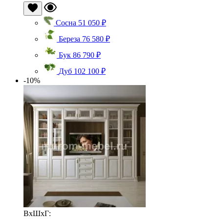
Сосна
51 050 ₽
Береза
76 580 ₽
Бук
86 790 ₽
Дуб
102 100 ₽
-10%
ВхШхГ: