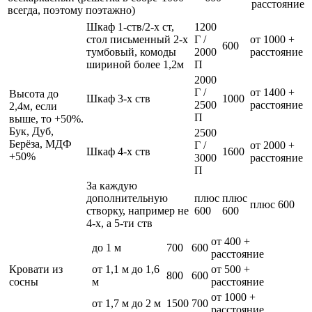
расстояние
всегда, поэтому поэтажно)
Шкаф 1-ств/2-х ст,
1200
стол письменный 2-х
Г /
от 1000 +
600
тумбовый, комоды
2000
расстояние
шириной более 1,2м
П
2000
Г /
от 1400 +
Высота до
Шкаф 3-х ств
1000
2500
расстояние
2,4м, если
П
выше, то +50%.
Бук, Дуб,
2500
Берёза, МДФ
Г /
от 2000 +
Шкаф 4-х ств
1600
+50%
3000
расстояние
П
За каждую
дополнительную
плюс
плюс
плюс 600
створку, например не
600
600
4-х, а 5-ти ств
от 400 +
до 1 м
700
600
расстояние
Кровати из
от 1,1 м до 1,6
от 500 +
800
600
сосны
м
расстояние
от 1000 +
от 1,7 м до 2 м
1500
700
расстояние