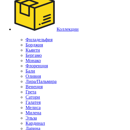
Коллекции
Филадельфия
Борджия
Кьянти
Бергамо
Монако
Флоренция
Бали
Оливия
Лира/Пальмира
Венеция
Грета
Сатори
Галатея
Мелиса
Милена
Эльза
Кардинал
Дарина