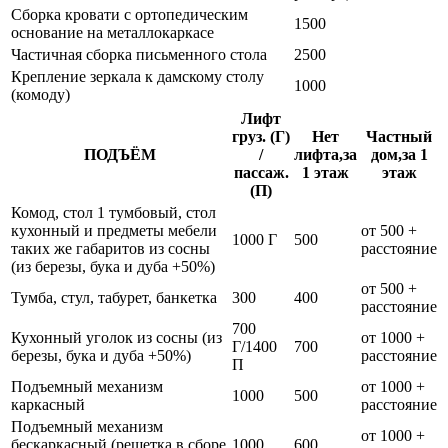
Сборка кровати с ортопедическим
1500
основание на металлокаркасе
Частичная сборка письменного стола
2500
Крепление зеркала к дамскому столу
1000
(комоду)
Лифт
груз. (Г)
Нет
Частный
ПОДЪЁМ
/
лифта,за
дом,за 1
пассаж.
1 этаж
этаж
(П)
Комод, стол 1 тумбовый, стол
кухонный и предметы мебели
от 500 +
1000 Г
500
таких же габаритов из сосны
расстояние
(из березы, бука и дуба +50%)
от 500 +
Тумба, стул, табурет, банкетка
300
400
расстояние
700
Кухонный уголок из сосны (из
от 1000 +
Г/1400
700
березы, бука и дуба +50%)
расстояние
П
Подъемный механизм
от 1000 +
1000
500
каркасный
расстояние
Подъемный механизм
от 1000 +
бескаркасный (решетка в сборе
1000
600