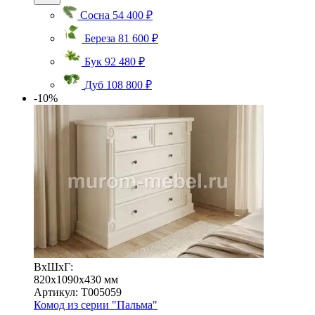
Сосна
54 400 ₽
Береза
81 600 ₽
Бук
92 480 ₽
Дуб
108 800 ₽
-10%
ВхШхГ:
820x1090x430 мм
Артикул: Т005059
Комод из серии "Пальма"