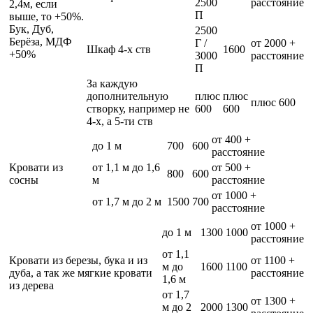
2500
расстояние
2,4м, если
П
выше, то +50%.
Бук, Дуб,
2500
Берёза, МДФ
Г /
от 2000 +
Шкаф 4-х ств
1600
+50%
3000
расстояние
П
За каждую
дополнительную
плюс
плюс
плюс 600
створку, например не
600
600
4-х, а 5-ти ств
от 400 +
до 1 м
700
600
расстояние
Кровати из
от 1,1 м до 1,6
от 500 +
800
600
сосны
м
расстояние
от 1000 +
от 1,7 м до 2 м
1500
700
расстояние
от 1000 +
до 1 м
1300
1000
расстояние
от 1,1
Кровати из березы, бука и из
от 1100 +
м до
1600
1100
дуба, а так же мягкие кровати
расстояние
1,6 м
из дерева
от 1,7
от 1300 +
м до 2
2000
1300