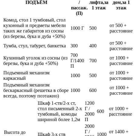
ПОДЪЁМ
/
лифта,за
дом,за 1
пассаж.
1 этаж
этаж
(П)
Комод, стол 1 тумбовый, стол
кухонный и предметы мебели
от 500 +
1000 Г
500
таких же габаритов из сосны
расстояние
(из березы, бука и дуба +50%)
от 500 +
Тумба, стул, табурет, банкетка
300
400
расстояние
700
Кухонный уголок из сосны (из
от 1000 +
Г/1400
700
березы, бука и дуба +50%)
расстояние
П
Подъемный механизм
от 1000 +
1000
500
каркасный
расстояние
Подъемный механизм
от 1000 +
бескаркасный (решетка в сборе
1000
600
расстояние
всегда, поэтому поэтажно)
Шкаф 1-ств/2-х ст,
1200
стол письменный 2-х
Г /
от 1000 +
600
тумбовый, комоды
2000
расстояние
шириной более 1,2м
П
2000
Г /
от 1400 +
Высота до
Шкаф 3-х ств
1000