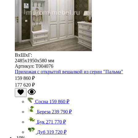
ВхШхГ:
2485x1950x580 мм
Артикул: Т004076
Прихожая с открытой вешалкой из серии "Пальма"
159 860 ₽
177 620 ₽
Сосна
159 860 ₽
Береза
239 790 ₽
Бук
271 770 ₽
Дуб
319 720 ₽
-10%