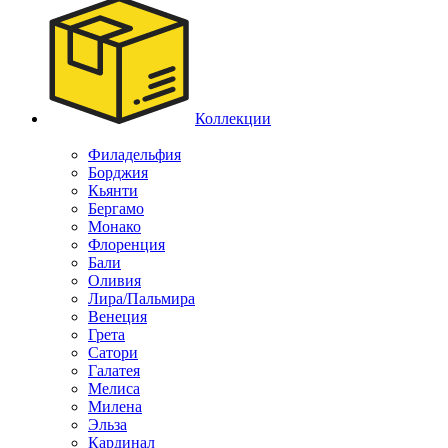
Коллекции
Филадельфия
Борджия
Кьянти
Бергамо
Монако
Флоренция
Бали
Оливия
Лира/Пальмира
Венеция
Грета
Сатори
Галатея
Мелиса
Милена
Эльза
Кардинал