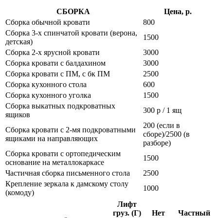
СБОРКА
Цена, р.
Сборка обычной кровати
800
Сборка 3-х спинчатой кровати (верона,
1500
детская)
Сборка 2-х ярусной кровати
3000
Сборка кровати с балдахином
3000
Сборка кровати с ПМ, с бк ПМ
2500
Сборка кухонного стола
600
Сборка кухонного уголка
1500
Сборка выкатных подкроватных
300 р / 1 ящ
ящиков
200 (если в
Сборка кровати с 2-мя подкроватными
сборе)/2500 (в
ящиками на направляющих
разборе)
Сборка кровати с ортопедическим
1500
основание на металлокаркасе
Частичная сборка письменного стола
2500
Крепление зеркала к дамскому столу
1000
(комоду)
Лифт
груз. (Г)
Нет
Частный