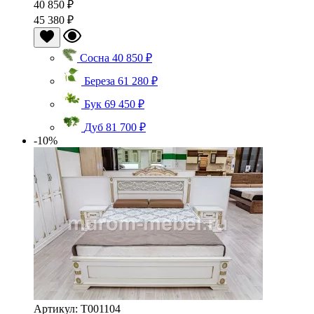
40 850 ₽
45 380 ₽
Сосна
40 850 ₽
Береза
61 280 ₽
Бук
69 450 ₽
Дуб
81 700 ₽
-10%
Артикул: Т001104