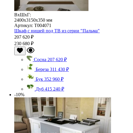
ВхШхГ:
2400x3150x350 мм
Артикул: Т004071
Шкаф с нишей под ТВ из серии "Пальма"
207 620 ₽
230 680 ₽
Сосна
207 620 ₽
Береза
311 430 ₽
Бук
352 960 ₽
Дуб
415 240 ₽
-10%