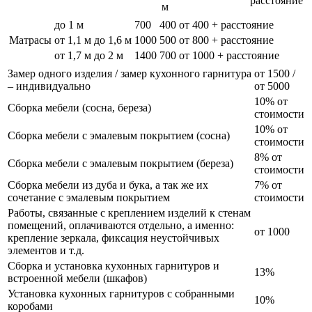
расстояние
м
до 1 м
700
400
от 400 + расстояние
Матрасы
от 1,1 м до 1,6 м
1000
500
от 800 + расстояние
от 1,7 м до 2 м
1400
700
от 1000 + расстояние
Замер одного изделия / замер кухонного гарнитура
от 1500 /
– индивидуально
от 5000
10% от
Сборка мебели (сосна, береза)
стоимости
10% от
Сборка мебели с эмалевым покрытием (сосна)
стоимости
8% от
Сборка мебели с эмалевым покрытием (береза)
стоимости
Сборка мебели из дуба и бука, а так же их
7% от
сочетание с эмалевым покрытием
стоимости
Работы, связанные с креплением изделий к стенам
помещений, оплачиваются отдельно, а именно:
от 1000
крепление зеркала, фиксация неустойчивых
элементов и т.д.
Сборка и установка кухонных гарнитуров и
13%
встроенной мебели (шкафов)
Установка кухонных гарнитуров с собранными
10%
коробами