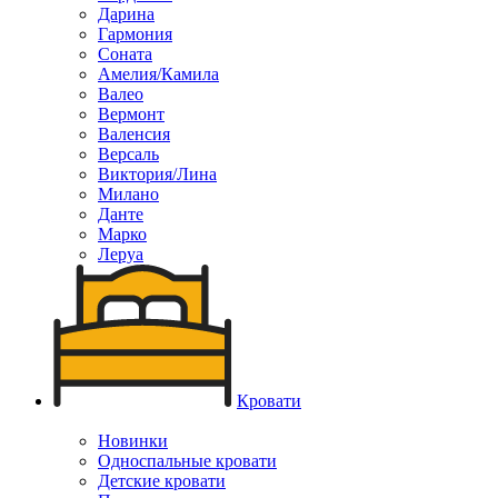
Дарина
Гармония
Соната
Амелия/Камила
Валео
Вермонт
Валенсия
Версаль
Виктория/Лина
Милано
Данте
Марко
Леруа
Кровати
Новинки
Односпальные кровати
Детские кровати