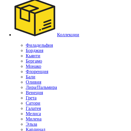
Коллекции
Филадельфия
Борджия
Кьянти
Бергамо
Монако
Флоренция
Бали
Оливия
Лира/Пальмира
Венеция
Грета
Сатори
Галатея
Мелиса
Милена
Эльза
Кардинал