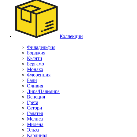
Коллекции
Филадельфия
Борджия
Кьянти
Бергамо
Монако
Флоренция
Бали
Оливия
Лира/Пальмира
Венеция
Грета
Сатори
Галатея
Мелиса
Милена
Эльза
Кардинал