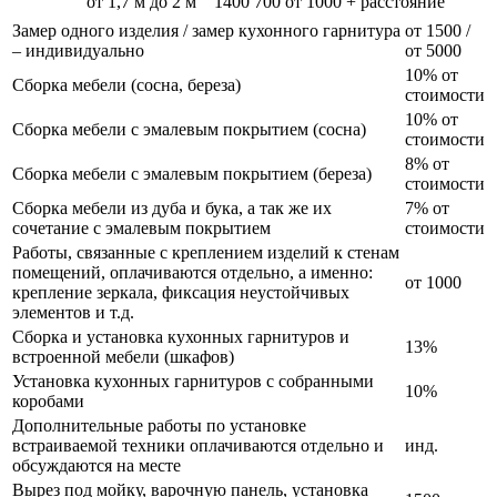
от 1,7 м до 2 м
1400
700
от 1000 + расстояние
Замер одного изделия / замер кухонного гарнитура
от 1500 /
– индивидуально
от 5000
10% от
Сборка мебели (сосна, береза)
стоимости
10% от
Сборка мебели с эмалевым покрытием (сосна)
стоимости
8% от
Сборка мебели с эмалевым покрытием (береза)
стоимости
Сборка мебели из дуба и бука, а так же их
7% от
сочетание с эмалевым покрытием
стоимости
Работы, связанные с креплением изделий к стенам
помещений, оплачиваются отдельно, а именно:
от 1000
крепление зеркала, фиксация неустойчивых
элементов и т.д.
Сборка и установка кухонных гарнитуров и
13%
встроенной мебели (шкафов)
Установка кухонных гарнитуров с собранными
10%
коробами
Дополнительные работы по установке
встраиваемой техники оплачиваются отдельно и
инд.
обсуждаются на месте
Вырез под мойку, варочную панель, установка