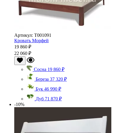
Артикул: Т001091
Кровать Морфей
19 860 ₽
22 060 ₽
Сосна
19 860 ₽
Береза
37 320 ₽
Бук
46 990 ₽
Дуб
71 870 ₽
-10%