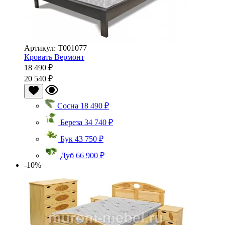
Артикул: Т001077
Кровать Вермонт
18 490 ₽
20 540 ₽
Сосна
18 490 ₽
Береза
34 740 ₽
Бук
43 750 ₽
Дуб
66 900 ₽
-10%