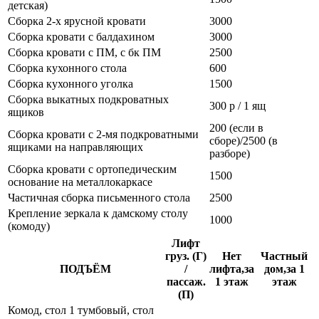
детская)
Сборка 2-х ярусной кровати
3000
Сборка кровати с балдахином
3000
Сборка кровати с ПМ, с бк ПМ
2500
Сборка кухонного стола
600
Сборка кухонного уголка
1500
Сборка выкатных подкроватных
300 р / 1 ящ
ящиков
200 (если в
Сборка кровати с 2-мя подкроватными
сборе)/2500 (в
ящиками на направляющих
разборе)
Сборка кровати с ортопедическим
1500
основание на металлокаркасе
Частичная сборка письменного стола
2500
Крепление зеркала к дамскому столу
1000
(комоду)
Лифт
груз. (Г)
Нет
Частный
ПОДЪЁМ
/
лифта,за
дом,за 1
пассаж.
1 этаж
этаж
(П)
Комод, стол 1 тумбовый, стол