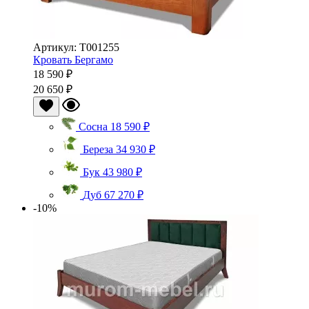
Артикул: Т001255
Кровать Бергамо
18 590 ₽
20 650 ₽
Сосна
18 590 ₽
Береза
34 930 ₽
Бук
43 980 ₽
Дуб
67 270 ₽
-10%