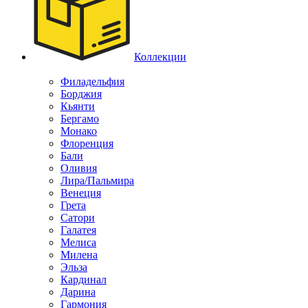
Коллекции
Филадельфия
Борджия
Кьянти
Бергамо
Монако
Флоренция
Бали
Оливия
Лира/Пальмира
Венеция
Грета
Сатори
Галатея
Мелиса
Милена
Эльза
Кардинал
Дарина
Гармония