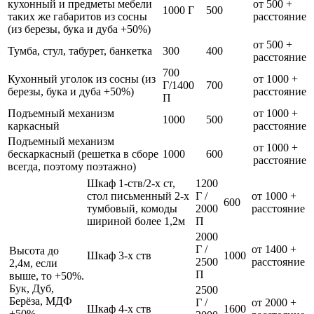
кухонный и предметы мебели
от 500 +
1000 Г
500
таких же габаритов из сосны
расстояние
(из березы, бука и дуба +50%)
от 500 +
Тумба, стул, табурет, банкетка
300
400
расстояние
700
Кухонный уголок из сосны (из
от 1000 +
Г/1400
700
березы, бука и дуба +50%)
расстояние
П
Подъемный механизм
от 1000 +
1000
500
каркасный
расстояние
Подъемный механизм
от 1000 +
бескаркасный (решетка в сборе
1000
600
расстояние
всегда, поэтому поэтажно)
Шкаф 1-ств/2-х ст,
1200
стол письменный 2-х
Г /
от 1000 +
600
тумбовый, комоды
2000
расстояние
шириной более 1,2м
П
2000
Г /
от 1400 +
Высота до
Шкаф 3-х ств
1000
2500
расстояние
2,4м, если
П
выше, то +50%.
Бук, Дуб,
2500
Берёза, МДФ
Г /
от 2000 +
Шкаф 4-х ств
1600
+50%