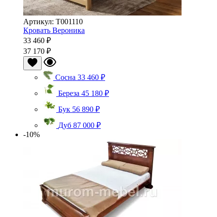
Артикул: Т001110
Кровать Вероника
33 460 ₽
37 170 ₽
Сосна
33 460 ₽
Береза
45 180 ₽
Бук
56 890 ₽
Дуб
87 000 ₽
-10%