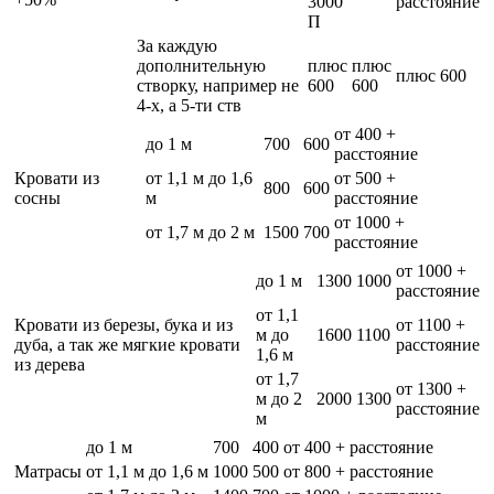
3000
расстояние
П
За каждую
дополнительную
плюс
плюс
плюс 600
створку, например не
600
600
4-х, а 5-ти ств
от 400 +
до 1 м
700
600
расстояние
Кровати из
от 1,1 м до 1,6
от 500 +
800
600
сосны
м
расстояние
от 1000 +
от 1,7 м до 2 м
1500
700
расстояние
от 1000 +
до 1 м
1300
1000
расстояние
от 1,1
Кровати из березы, бука и из
от 1100 +
м до
1600
1100
дуба, а так же мягкие кровати
расстояние
1,6 м
из дерева
от 1,7
от 1300 +
м до 2
2000
1300
расстояние
м
до 1 м
700
400
от 400 + расстояние
Матрасы
от 1,1 м до 1,6 м
1000
500
от 800 + расстояние