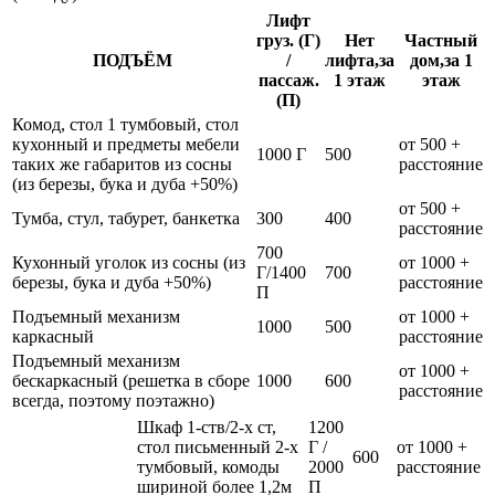
Лифт
груз. (Г)
Нет
Частный
ПОДЪЁМ
/
лифта,за
дом,за 1
пассаж.
1 этаж
этаж
(П)
Комод, стол 1 тумбовый, стол
кухонный и предметы мебели
от 500 +
1000 Г
500
таких же габаритов из сосны
расстояние
(из березы, бука и дуба +50%)
от 500 +
Тумба, стул, табурет, банкетка
300
400
расстояние
700
Кухонный уголок из сосны (из
от 1000 +
Г/1400
700
березы, бука и дуба +50%)
расстояние
П
Подъемный механизм
от 1000 +
1000
500
каркасный
расстояние
Подъемный механизм
от 1000 +
бескаркасный (решетка в сборе
1000
600
расстояние
всегда, поэтому поэтажно)
Шкаф 1-ств/2-х ст,
1200
стол письменный 2-х
Г /
от 1000 +
600
тумбовый, комоды
2000
расстояние
шириной более 1,2м
П