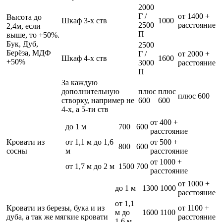
2000
Г /
от 1400 +
Высота до
Шкаф 3-х ств
1000
2500
расстояние
2,4м, если
П
выше, то +50%.
Бук, Дуб,
2500
Берёза, МДФ
Г /
от 2000 +
Шкаф 4-х ств
1600
+50%
3000
расстояние
П
За каждую
дополнительную
плюс
плюс
плюс 600
створку, например не
600
600
4-х, а 5-ти ств
от 400 +
до 1 м
700
600
расстояние
Кровати из
от 1,1 м до 1,6
от 500 +
800
600
сосны
м
расстояние
от 1000 +
от 1,7 м до 2 м
1500
700
расстояние
от 1000 +
до 1 м
1300
1000
расстояние
от 1,1
Кровати из березы, бука и из
от 1100 +
м до
1600
1100
дуба, а так же мягкие кровати
расстояние
1,6 м