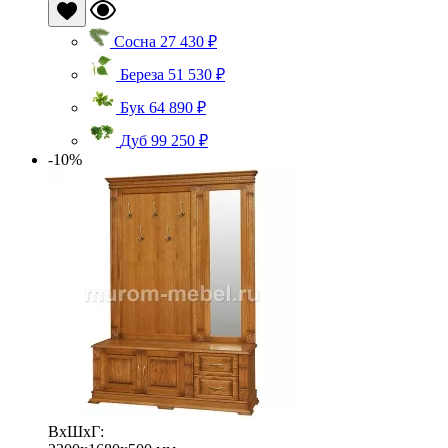
Сосна
27 430 ₽
Береза
51 530 ₽
Бук
64 890 ₽
Дуб
99 250 ₽
-10%
ВхШхГ: