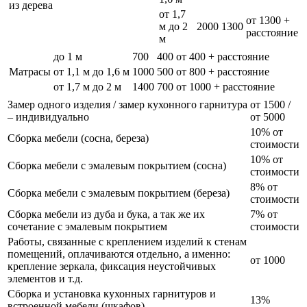
из дерева
от 1,7
от 1300 +
м до 2
2000
1300
расстояние
м
до 1 м
700
400
от 400 + расстояние
Матрасы
от 1,1 м до 1,6 м
1000
500
от 800 + расстояние
от 1,7 м до 2 м
1400
700
от 1000 + расстояние
Замер одного изделия / замер кухонного гарнитура
от 1500 /
– индивидуально
от 5000
10% от
Сборка мебели (сосна, береза)
стоимости
10% от
Сборка мебели с эмалевым покрытием (сосна)
стоимости
8% от
Сборка мебели с эмалевым покрытием (береза)
стоимости
Сборка мебели из дуба и бука, а так же их
7% от
сочетание с эмалевым покрытием
стоимости
Работы, связанные с креплением изделий к стенам
помещений, оплачиваются отдельно, а именно:
от 1000
крепление зеркала, фиксация неустойчивых
элементов и т.д.
Сборка и установка кухонных гарнитуров и
13%
встроенной мебели (шкафов)