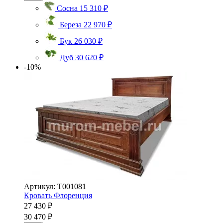
Сосна
15 310 ₽
Береза
22 970 ₽
Бук
26 030 ₽
Дуб
30 620 ₽
-10%
Артикул: Т001081
Кровать Флоренция
27 430 ₽
30 470 ₽