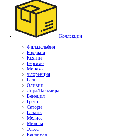
Коллекции
Филадельфия
Борджия
Кьянти
Бергамо
Монако
Флоренция
Бали
Оливия
Лира/Пальмира
Венеция
Грета
Сатори
Галатея
Мелиса
Милена
Эльза
Кардинал