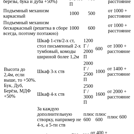
березы, бука и дуба +50%)
расстояние
П
Подъемный механизм
от 1000 +
1000
500
каркасный
расстояние
Подъемный механизм
от 1000 +
бескаркасный (решетка в сборе
1000
600
расстояние
всегда, поэтому поэтажно)
Шкаф 1-ств/2-х ст,
1200
стол письменный 2-х
Г /
от 1000 +
600
тумбовый, комоды
2000
расстояние
шириной более 1,2м
П
2000
Г /
от 1400 +
Высота до
Шкаф 3-х ств
1000
2500
расстояние
2,4м, если
П
выше, то +50%.
Бук, Дуб,
2500
Берёза, МДФ
Г /
от 2000 +
Шкаф 4-х ств
1600
+50%
3000
расстояние
П
За каждую
дополнительную
плюс
плюс
плюс 600
створку, например не
600
600
4-х, а 5-ти ств
от 400 +