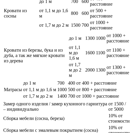
до 1 м
700
600
расстояние
Кровати из
от 1,1 м до 1,6
от 500 +
800
600
сосны
м
расстояние
от 1000 +
от 1,7 м до 2 м
1500
700
расстояние
от 1000 +
до 1 м
1300
1000
расстояние
от 1,1
Кровати из березы, бука и из
от 1100 +
м до
1600
1100
дуба, а так же мягкие кровати
расстояние
1,6 м
из дерева
от 1,7
от 1300 +
м до 2
2000
1300
расстояние
м
до 1 м
700
400
от 400 + расстояние
Матрасы
от 1,1 м до 1,6 м
1000
500
от 800 + расстояние
от 1,7 м до 2 м
1400
700
от 1000 + расстояние
Замер одного изделия / замер кухонного гарнитура
от 1500 /
– индивидуально
от 5000
10% от
Сборка мебели (сосна, береза)
стоимости
10% от
Сборка мебели с эмалевым покрытием (сосна)
стоимости