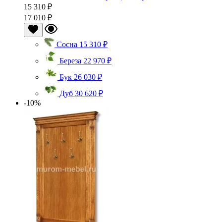
15 310 ₽
17 010 ₽
Сосна
15 310 ₽
Береза
22 970 ₽
Бук
26 030 ₽
Дуб
30 620 ₽
-10%