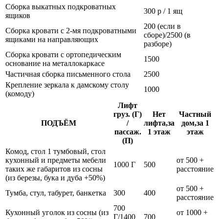
Сборка выкатных подкроватных
300 р / 1 ящ
ящиков
200 (если в
Сборка кровати с 2-мя подкроватными
сборе)/2500 (в
ящиками на направляющих
разборе)
Сборка кровати с ортопедическим
1500
основание на металлокаркасе
Частичная сборка письменного стола
2500
Крепление зеркала к дамскому столу
1000
(комоду)
Лифт
груз. (Г)
Нет
Частный
ПОДЪЁМ
/
лифта,за
дом,за 1
пассаж.
1 этаж
этаж
(П)
Комод, стол 1 тумбовый, стол
кухонный и предметы мебели
от 500 +
1000 Г
500
таких же габаритов из сосны
расстояние
(из березы, бука и дуба +50%)
от 500 +
Тумба, стул, табурет, банкетка
300
400
расстояние
700
Кухонный уголок из сосны (из
от 1000 +
Г/1400
700