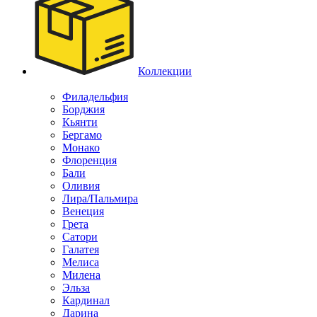
Коллекции
Филадельфия
Борджия
Кьянти
Бергамо
Монако
Флоренция
Бали
Оливия
Лира/Пальмира
Венеция
Грета
Сатори
Галатея
Мелиса
Милена
Эльза
Кардинал
Дарина