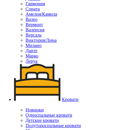
Гармония
Соната
Амелия/Камила
Валео
Вермонт
Валенсия
Версаль
Виктория/Лина
Милано
Данте
Марко
Леруа
Кровати
Новинки
Односпальные кровати
Детские кровати
Полутороспальные кровати