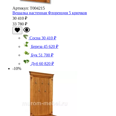
Артикул: Т004215
Вешалка настенная Флоренция 5 крючков
30 410 ₽
33 780 ₽
Сосна
30 410 ₽
Береза
45 620 ₽
Бук
51 700 ₽
Дуб
60 820 ₽
-10%