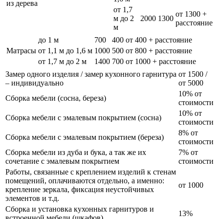
из дерева
от 1,7
от 1300 +
м до 2
2000
1300
расстояние
м
до 1 м
700
400
от 400 + расстояние
Матрасы
от 1,1 м до 1,6 м
1000
500
от 800 + расстояние
от 1,7 м до 2 м
1400
700
от 1000 + расстояние
Замер одного изделия / замер кухонного гарнитура
от 1500 /
– индивидуально
от 5000
10% от
Сборка мебели (сосна, береза)
стоимости
10% от
Сборка мебели с эмалевым покрытием (сосна)
стоимости
8% от
Сборка мебели с эмалевым покрытием (береза)
стоимости
Сборка мебели из дуба и бука, а так же их
7% от
сочетание с эмалевым покрытием
стоимости
Работы, связанные с креплением изделий к стенам
помещений, оплачиваются отдельно, а именно:
от 1000
крепление зеркала, фиксация неустойчивых
элементов и т.д.
Сборка и установка кухонных гарнитуров и
13%
встроенной мебели (шкафов)