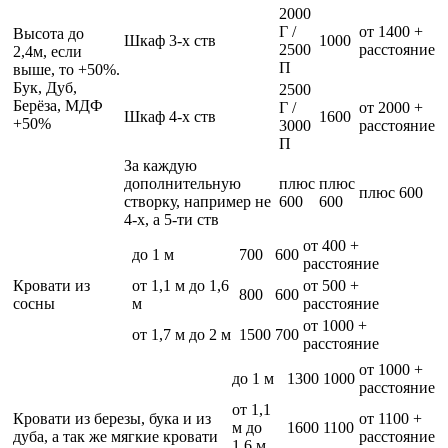
2000
Г /
от 1400 +
Высота до
Шкаф 3-х ств
1000
2500
расстояние
2,4м, если
П
выше, то +50%.
Бук, Дуб,
2500
Берёза, МДФ
Г /
от 2000 +
Шкаф 4-х ств
1600
+50%
3000
расстояние
П
За каждую
дополнительную
плюс
плюс
плюс 600
створку, например не
600
600
4-х, а 5-ти ств
от 400 +
до 1 м
700
600
расстояние
Кровати из
от 1,1 м до 1,6
от 500 +
800
600
сосны
м
расстояние
от 1000 +
от 1,7 м до 2 м
1500
700
расстояние
от 1000 +
до 1 м
1300
1000
расстояние
от 1,1
Кровати из березы, бука и из
от 1100 +
м до
1600
1100
дуба, а так же мягкие кровати
расстояние
1,6 м