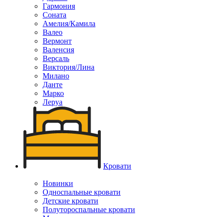
Гармония
Соната
Амелия/Камила
Валео
Вермонт
Валенсия
Версаль
Виктория/Лина
Милано
Данте
Марко
Леруа
Кровати
Новинки
Односпальные кровати
Детские кровати
Полутороспальные кровати