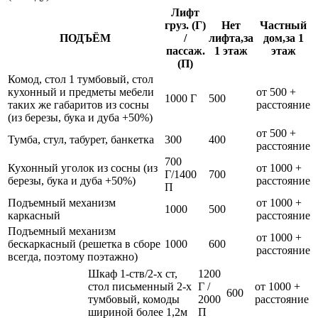
Лифт
груз. (Г)
Нет
Частный
ПОДЪЁМ
/
лифта,за
дом,за 1
пассаж.
1 этаж
этаж
(П)
Комод, стол 1 тумбовый, стол
кухонный и предметы мебели
от 500 +
1000 Г
500
таких же габаритов из сосны
расстояние
(из березы, бука и дуба +50%)
от 500 +
Тумба, стул, табурет, банкетка
300
400
расстояние
700
Кухонный уголок из сосны (из
от 1000 +
Г/1400
700
березы, бука и дуба +50%)
расстояние
П
Подъемный механизм
от 1000 +
1000
500
каркасный
расстояние
Подъемный механизм
от 1000 +
бескаркасный (решетка в сборе
1000
600
расстояние
всегда, поэтому поэтажно)
Шкаф 1-ств/2-х ст,
1200
стол письменный 2-х
Г /
от 1000 +
600
тумбовый, комоды
2000
расстояние
шириной более 1,2м
П