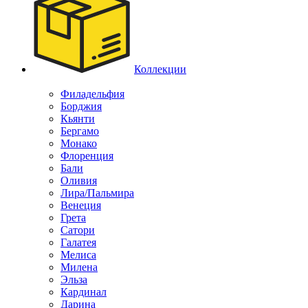
Коллекции
Филадельфия
Борджия
Кьянти
Бергамо
Монако
Флоренция
Бали
Оливия
Лира/Пальмира
Венеция
Грета
Сатори
Галатея
Мелиса
Милена
Эльза
Кардинал
Дарина