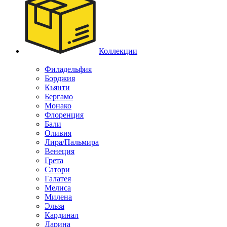
Коллекции
Филадельфия
Борджия
Кьянти
Бергамо
Монако
Флоренция
Бали
Оливия
Лира/Пальмира
Венеция
Грета
Сатори
Галатея
Мелиса
Милена
Эльза
Кардинал
Дарина