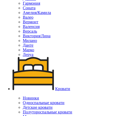
Гармония
Соната
Амелия/Камила
Валео
Вермонт
Валенсия
Версаль
Виктория/Лина
Милано
Данте
Марко
Леруа
Кровати
Новинки
Односпальные кровати
Детские кровати
Полутороспальные кровати