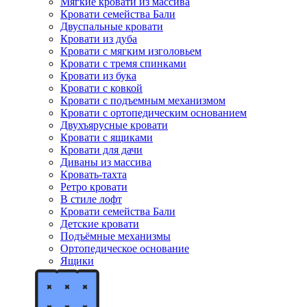
Мягкие кровати из массива
Кровати семейства Бали
Двуспальные кровати
Кровати из дуба
Кровати с мягким изголовьем
Кровати с тремя спинками
Кровати из бука
Кровати с ковкой
Кровати с подъемным механизмом
Кровати с ортопедическим основанием
Двухъярусные кровати
Кровати с ящиками
Кровати для дачи
Диваны из массива
Кровать-тахта
Ретро кровати
В стиле лофт
Кровати семейства Бали
Детские кровати
Подъёмные механизмы
Ортопедическое основание
Ящики