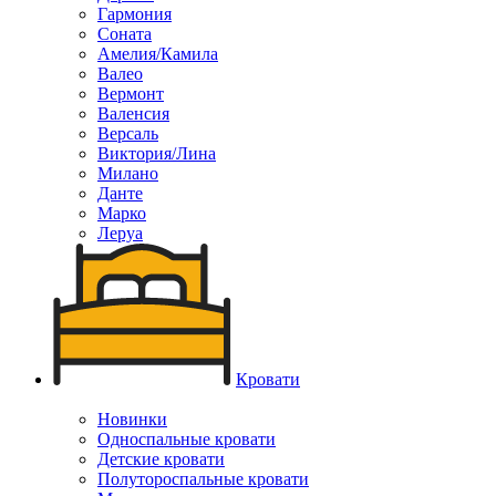
Гармония
Соната
Амелия/Камила
Валео
Вермонт
Валенсия
Версаль
Виктория/Лина
Милано
Данте
Марко
Леруа
Кровати
Новинки
Односпальные кровати
Детские кровати
Полутороспальные кровати