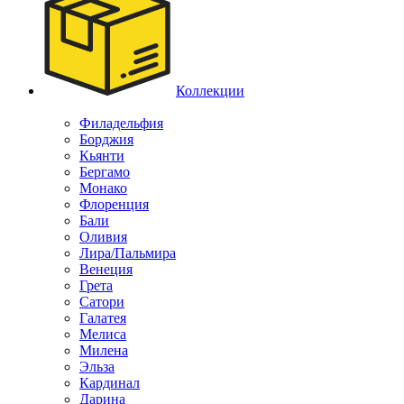
Коллекции
Филадельфия
Борджия
Кьянти
Бергамо
Монако
Флоренция
Бали
Оливия
Лира/Пальмира
Венеция
Грета
Сатори
Галатея
Мелиса
Милена
Эльза
Кардинал
Дарина