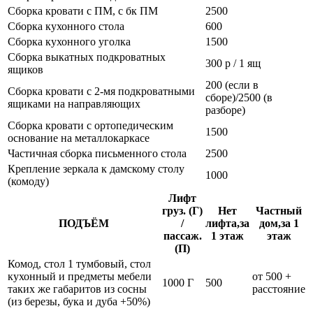
Сборка кровати с ПМ, с бк ПМ
2500
Сборка кухонного стола
600
Сборка кухонного уголка
1500
Сборка выкатных подкроватных
300 р / 1 ящ
ящиков
200 (если в
Сборка кровати с 2-мя подкроватными
сборе)/2500 (в
ящиками на направляющих
разборе)
Сборка кровати с ортопедическим
1500
основание на металлокаркасе
Частичная сборка письменного стола
2500
Крепление зеркала к дамскому столу
1000
(комоду)
Лифт
груз. (Г)
Нет
Частный
ПОДЪЁМ
/
лифта,за
дом,за 1
пассаж.
1 этаж
этаж
(П)
Комод, стол 1 тумбовый, стол
кухонный и предметы мебели
от 500 +
1000 Г
500
таких же габаритов из сосны
расстояние
(из березы, бука и дуба +50%)