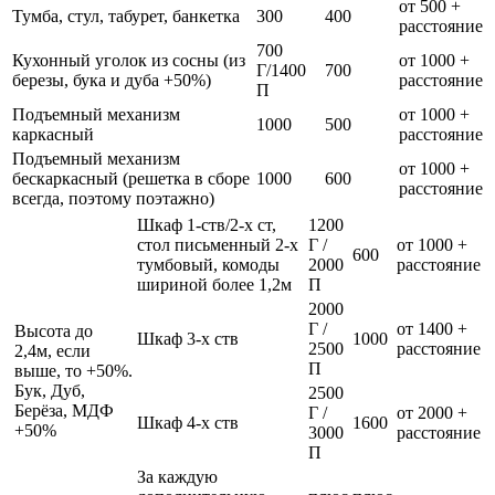
от 500 +
Тумба, стул, табурет, банкетка
300
400
расстояние
700
Кухонный уголок из сосны (из
от 1000 +
Г/1400
700
березы, бука и дуба +50%)
расстояние
П
Подъемный механизм
от 1000 +
1000
500
каркасный
расстояние
Подъемный механизм
от 1000 +
бескаркасный (решетка в сборе
1000
600
расстояние
всегда, поэтому поэтажно)
Шкаф 1-ств/2-х ст,
1200
стол письменный 2-х
Г /
от 1000 +
600
тумбовый, комоды
2000
расстояние
шириной более 1,2м
П
2000
Г /
от 1400 +
Высота до
Шкаф 3-х ств
1000
2500
расстояние
2,4м, если
П
выше, то +50%.
Бук, Дуб,
2500
Берёза, МДФ
Г /
от 2000 +
Шкаф 4-х ств
1600
+50%
3000
расстояние
П
За каждую