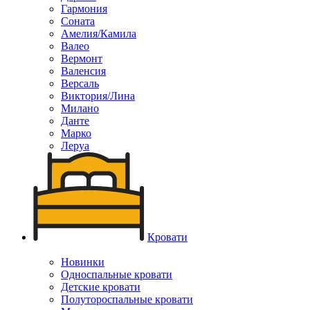
Гармония
Соната
Амелия/Камила
Валео
Вермонт
Валенсия
Версаль
Виктория/Лина
Милано
Данте
Марко
Леруа
Кровати
Новинки
Односпальные кровати
Детские кровати
Полутороспальные кровати