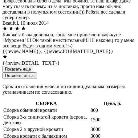
профессионалы своего дела. Мы боялись за наш шкаф. Даже
могу сказать почему. из-за доставки, просто нам обычно
доставляли в полупьяном состоянии))) Ребята все сделали
супер-пупер.
Beatiful,
10 июля 2014
Как же я была довольна, когда мне привезли шкаф-купе
"Муромец"!!! Он такой вместительный!! !!! наконец-то у меня
все вещи будут в одном месте! :-)
{{review.NAME}},
{{review.FORMATTED_DATE}}
{{review.DETAIL_TEXT}}
Показать ещё
Оставить отзыв
Срок изготовления мебели по индивидуальным размерам
устанавливаем по согласованию.
СБОРКА
Цена, р.
Сборка обычной кровати
800
Сборка 3-х спинчатой кровати (верона,
1500
детская)
Сборка 2-х ярусной кровати
3000
Сборка кровати с балдахином
3000