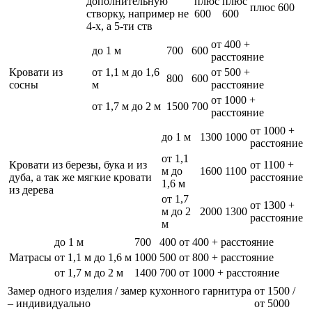
дополнительную
плюс
плюс
плюс 600
створку, например не
600
600
4-х, а 5-ти ств
от 400 +
до 1 м
700
600
расстояние
Кровати из
от 1,1 м до 1,6
от 500 +
800
600
сосны
м
расстояние
от 1000 +
от 1,7 м до 2 м
1500
700
расстояние
от 1000 +
до 1 м
1300
1000
расстояние
от 1,1
Кровати из березы, бука и из
от 1100 +
м до
1600
1100
дуба, а так же мягкие кровати
расстояние
1,6 м
из дерева
от 1,7
от 1300 +
м до 2
2000
1300
расстояние
м
до 1 м
700
400
от 400 + расстояние
Матрасы
от 1,1 м до 1,6 м
1000
500
от 800 + расстояние
от 1,7 м до 2 м
1400
700
от 1000 + расстояние
Замер одного изделия / замер кухонного гарнитура
от 1500 /
– индивидуально
от 5000