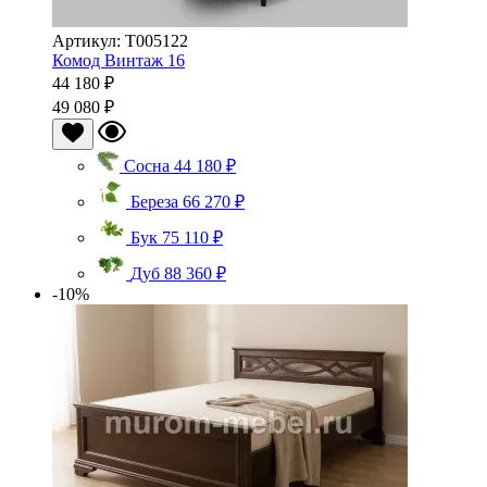
Артикул: Т005122
Комод Винтаж 16
44 180 ₽
49 080 ₽
Сосна
44 180 ₽
Береза
66 270 ₽
Бук
75 110 ₽
Дуб
88 360 ₽
-10%