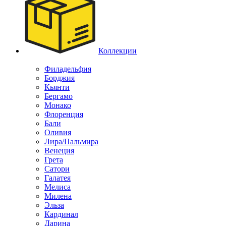
Коллекции
Филадельфия
Борджия
Кьянти
Бергамо
Монако
Флоренция
Бали
Оливия
Лира/Пальмира
Венеция
Грета
Сатори
Галатея
Мелиса
Милена
Эльза
Кардинал
Дарина