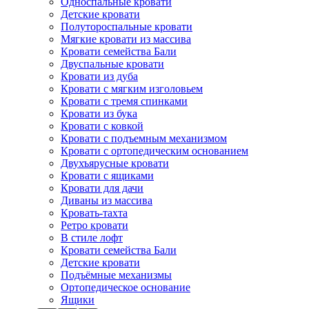
Односпальные кровати
Детские кровати
Полутороспальные кровати
Мягкие кровати из массива
Кровати семейства Бали
Двуспальные кровати
Кровати из дуба
Кровати с мягким изголовьем
Кровати с тремя спинками
Кровати из бука
Кровати с ковкой
Кровати с подъемным механизмом
Кровати с ортопедическим основанием
Двухъярусные кровати
Кровати с ящиками
Кровати для дачи
Диваны из массива
Кровать-тахта
Ретро кровати
В стиле лофт
Кровати семейства Бали
Детские кровати
Подъёмные механизмы
Ортопедическое основание
Ящики