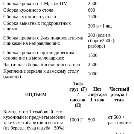
Сборка кровати с ПМ, с бк ПМ
2500
Сборка кухонного стола
600
Сборка кухонного уголка
1500
Сборка выкатных подкроватных
300 р / 1 ящ
ящиков
200 (если в
Сборка кровати с 2-мя подкроватными
сборе)/2500 (в
ящиками на направляющих
разборе)
Сборка кровати с ортопедическим
1500
основание на металлокаркасе
Частичная сборка письменного стола
2500
Крепление зеркала к дамскому столу
1000
(комоду)
Лифт
груз. (Г)
Нет
Частный
ПОДЪЁМ
/
лифта,за
дом,за 1
пассаж.
1 этаж
этаж
(П)
Комод, стол 1 тумбовый, стол
кухонный и предметы мебели
от 500 +
1000 Г
500
таких же габаритов из сосны
расстояние
(из березы, бука и дуба +50%)