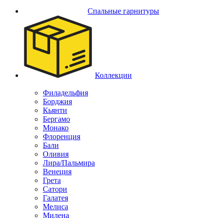
Спальные гарнитуры
Коллекции
Филадельфия
Борджия
Кьянти
Бергамо
Монако
Флоренция
Бали
Оливия
Лира/Пальмира
Венеция
Грета
Сатори
Галатея
Мелиса
Милена