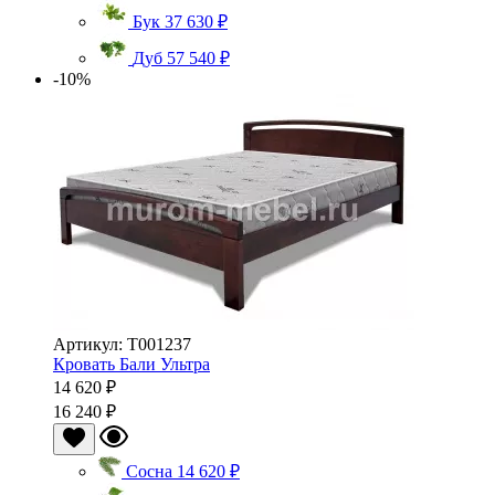
Бук
37 630 ₽
Дуб
57 540 ₽
-10%
Артикул: Т001237
Кровать Бали Ультра
14 620 ₽
16 240 ₽
Сосна
14 620 ₽