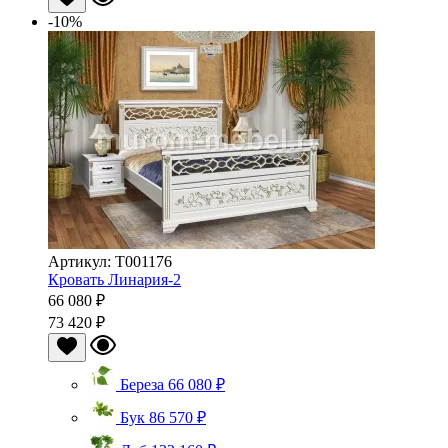
-10%
Артикул: Т001176
Кровать Линария-2
66 080 ₽
73 420 ₽
Береза
66 080 ₽
Бук
86 570 ₽