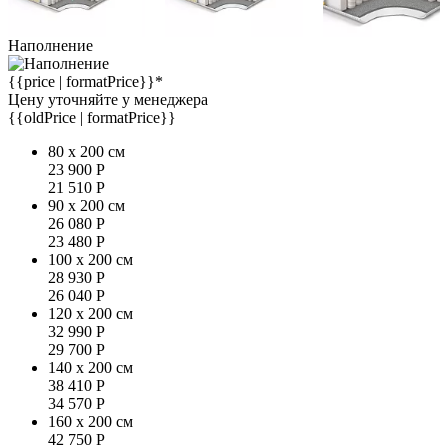
Наполнение
{{price | formatPrice}}*
Цену уточняйте у менеджера
{{oldPrice | formatPrice}}
80 x 200 см
23 900
Р
21 510
Р
90 x 200 см
26 080
Р
23 480
Р
100 x 200 см
28 930
Р
26 040
Р
120 x 200 см
32 990
Р
29 700
Р
140 x 200 см
38 410
Р
34 570
Р
160 x 200 см
42 750
Р