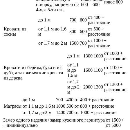
плюс 600
створку, например не
600
600
4-х, а 5-ти ств
от 400 +
до 1 м
700
600
расстояние
Кровати из
от 1,1 м до 1,6
от 500 +
800
600
сосны
м
расстояние
от 1000 +
от 1,7 м до 2 м
1500
700
расстояние
от 1000 +
до 1 м
1300
1000
расстояние
от 1,1
Кровати из березы, бука и из
от 1100 +
м до
1600
1100
дуба, а так же мягкие кровати
расстояние
1,6 м
из дерева
от 1,7
от 1300 +
м до 2
2000
1300
расстояние
м
до 1 м
700
400
от 400 + расстояние
Матрасы
от 1,1 м до 1,6 м
1000
500
от 800 + расстояние
от 1,7 м до 2 м
1400
700
от 1000 + расстояние
Замер одного изделия / замер кухонного гарнитура
от 1500 /
– индивидуально
от 5000