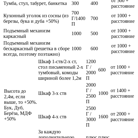
от 500 +
Тумба, стул, табурет, банкетка
300
400
расстояние
700
Кухонный уголок из сосны (из
от 1000 +
Г/1400
700
березы, бука и дуба +50%)
расстояние
П
Подъемный механизм
от 1000 +
1000
500
каркасный
расстояние
Подъемный механизм
от 1000 +
бескаркасный (решетка в сборе
1000
600
расстояние
всегда, поэтому поэтажно)
Шкаф 1-ств/2-х ст,
1200
стол письменный 2-х
Г /
от 1000 +
600
тумбовый, комоды
2000
расстояние
шириной более 1,2м
П
2000
Г /
от 1400 +
Высота до
Шкаф 3-х ств
1000
2500
расстояние
2,4м, если
П
выше, то +50%.
Бук, Дуб,
2500
Берёза, МДФ
Г /
от 2000 +
Шкаф 4-х ств
1600
+50%
3000
расстояние
П
За каждую
дополнительную
плюс
плюс