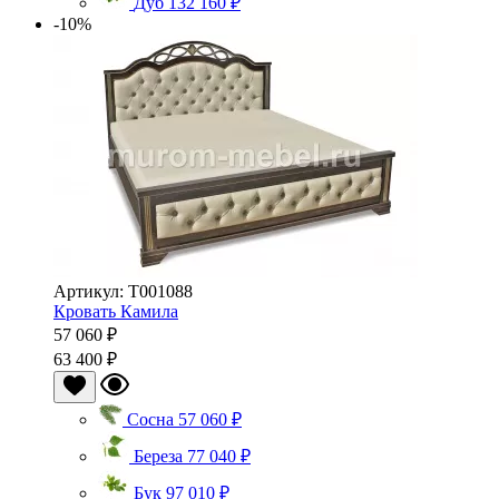
Дуб
132 160 ₽
-10%
Артикул: Т001088
Кровать Камила
57 060 ₽
63 400 ₽
Сосна
57 060 ₽
Береза
77 040 ₽
Бук
97 010 ₽