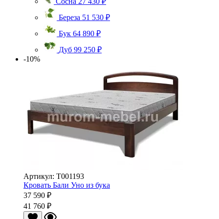
Сосна
27 430 ₽
Береза
51 530 ₽
Бук
64 890 ₽
Дуб
99 250 ₽
-10%
Артикул: Т001193
Кровать Бали Уно из бука
37 590 ₽
41 760 ₽